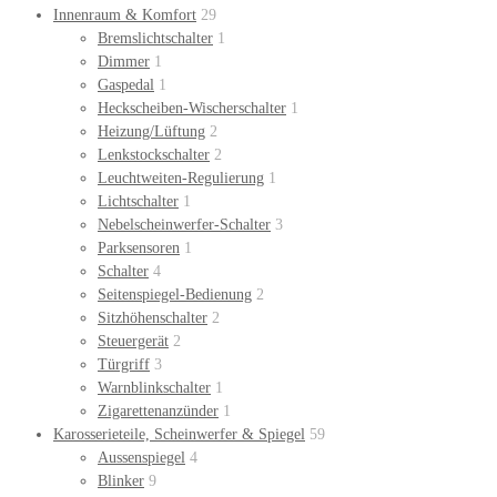
Innenraum & Komfort
29
Bremslichtschalter
1
Dimmer
1
Gaspedal
1
Heckscheiben-Wischerschalter
1
Heizung/Lüftung
2
Lenkstockschalter
2
Leuchtweiten-Regulierung
1
Lichtschalter
1
Nebelscheinwerfer-Schalter
3
Parksensoren
1
Schalter
4
Seitenspiegel-Bedienung
2
Sitzhöhenschalter
2
Steuergerät
2
Türgriff
3
Warnblinkschalter
1
Zigarettenanzünder
1
Karosserieteile, Scheinwerfer & Spiegel
59
Aussenspiegel
4
Blinker
9