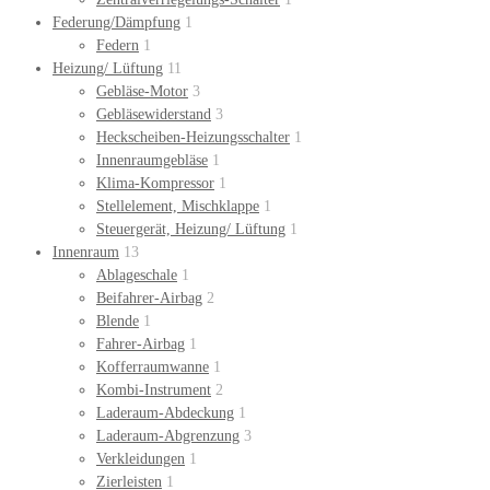
Federung/Dämpfung
1
Federn
1
Heizung/ Lüftung
11
Gebläse-Motor
3
Gebläsewiderstand
3
Heckscheiben-Heizungsschalter
1
Innenraumgebläse
1
Klima-Kompressor
1
Stellelement, Mischklappe
1
Steuergerät, Heizung/ Lüftung
1
Innenraum
13
Ablageschale
1
Beifahrer-Airbag
2
Blende
1
Fahrer-Airbag
1
Kofferraumwanne
1
Kombi-Instrument
2
Laderaum-Abdeckung
1
Laderaum-Abgrenzung
3
Verkleidungen
1
Zierleisten
1