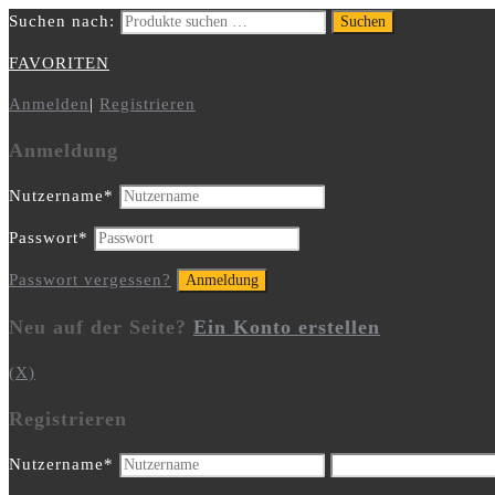
Suchen nach:
Suchen
FAVORITEN
Anmelden
|
Registrieren
Anmeldung
Nutzername
*
Passwort
*
Passwort vergessen?
Neu auf der Seite?
Ein Konto erstellen
(X)
Registrieren
Nutzername
*