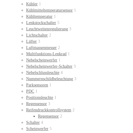
Kühler
1
Kühlmitteltemperatursensor
1
Kühltemperatur
1
Lenkstockschalter
5
Leuchtweitenregulierung
3
Lichtschalter
2
Lüfter
3
Luftmassenmesser
2
Multifunktions-Lenkrad
1
Nebelscheinwerfer
1
Nebelscheinwerfer-Schalter
3
Nebelschlussleuchte
4
Nummernschildbeleuchtung
3
Parksensoren
1
PDC
1
Positionsleuchte
1
Regensensor
3
Reifendruckkontrollsystem
2
Regensensor
2
Schalter
4
Scheinwerfer
5