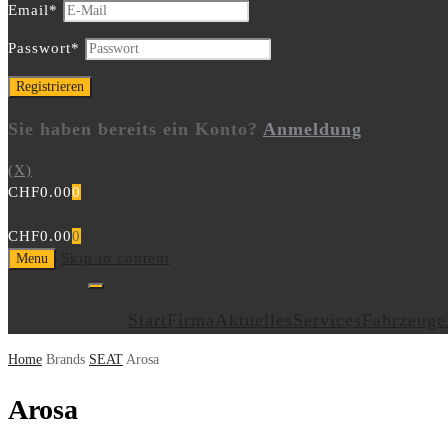
Email
*
Passwort
*
Sie haben bereits ein Konto?
Anmeldung
(X)
CHF
0.00
0
CHF
0.00
0
Skip to content
Menu
Start
Firma
Aktuelles
Services
Fahrzeuge
Home
Brands
SEAT
Arosa
Arosa