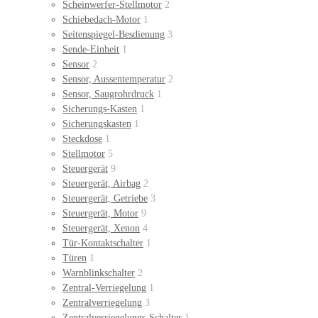
Scheinwerfer-Stellmotor
2
Schiebedach-Motor
1
Seitenspiegel-Besdienung
3
Sende-Einheit
1
Sensor
2
Sensor, Aussentemperatur
2
Sensor, Saugrohrdruck
1
Sicherungs-Kasten
1
Sicherungskasten
1
Steckdose
1
Stellmotor
5
Steuergerät
9
Steuergerät, Airbag
2
Steuergerät, Getriebe
3
Steuergerät, Motor
9
Steuergerät, Xenon
4
Tür-Kontaktschalter
1
Türen
1
Warnblinkschalter
2
Zentral-Verriegelung
1
Zentralverriegelung
3
Zentralverriegelungs-Schalter
1