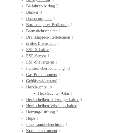
Beifahrer-Airbag
2
Blinker
8
Boardcomputer
1
Bordcomputer-Bedienung
1
Bremslichtschalter
1
Drallklappen-Stellelement
1
drittes Bremslicht
1
ESP-Schalter
1
ESP-Sensor
1
ESP-Steuergerät
1
Fensterheberbedienung
13
Gas-Potentiometer
3
Gebläsewiderstand
2
Heckleuchte
10
Heckleuchten-Glas
1
Heckscheiben-Heizungsschalter
3
Heckscheiben-Wischerschalter
1
Heizung/Lüftung
2
Hupe
1
Innenraumbeleuchtung
1
Kombi-Instrument
3