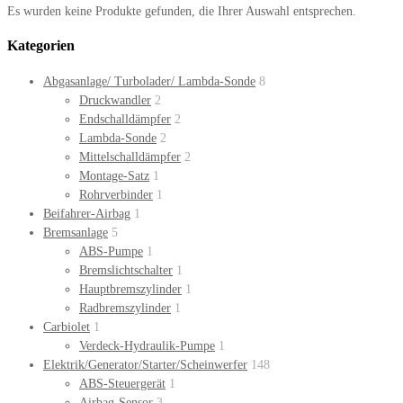
Es wurden keine Produkte gefunden, die Ihrer Auswahl entsprechen.
Kategorien
Abgasanlage/ Turbolader/ Lambda-Sonde
8
Druckwandler
2
Endschalldämpfer
2
Lambda-Sonde
2
Mittelschalldämpfer
2
Montage-Satz
1
Rohrverbinder
1
Beifahrer-Airbag
1
Bremsanlage
5
ABS-Pumpe
1
Bremslichtschalter
1
Hauptbremszylinder
1
Radbremszylinder
1
Carbiolet
1
Verdeck-Hydraulik-Pumpe
1
Elektrik/Generator/Starter/Scheinwerfer
148
ABS-Steuergerät
1
Airbag-Sensor
3