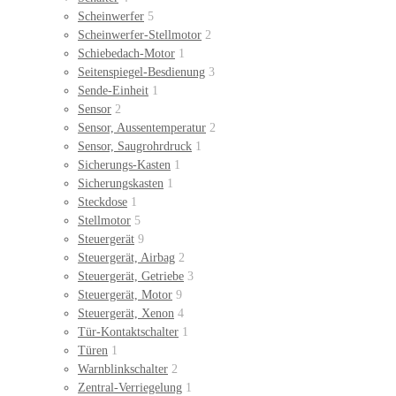
Scheinwerfer
5
Scheinwerfer-Stellmotor
2
Schiebedach-Motor
1
Seitenspiegel-Besdienung
3
Sende-Einheit
1
Sensor
2
Sensor, Aussentemperatur
2
Sensor, Saugrohrdruck
1
Sicherungs-Kasten
1
Sicherungskasten
1
Steckdose
1
Stellmotor
5
Steuergerät
9
Steuergerät, Airbag
2
Steuergerät, Getriebe
3
Steuergerät, Motor
9
Steuergerät, Xenon
4
Tür-Kontaktschalter
1
Türen
1
Warnblinkschalter
2
Zentral-Verriegelung
1