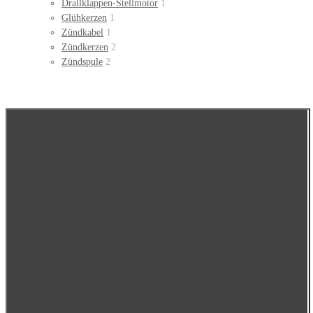
Drallklappen-Stellmotor
1
Glühkerzen
1
Zündkabel
1
Zündkerzen
2
Zündspule
2