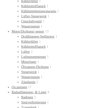
Kühlerlüfter
1
Kühlmittelflansch
1
Kühlmitteltemperatursens
1
Lüfter-Steuergerät
1
Umschaltventil
1
Wasserpumpe
1
Motor/Dichtung/-sensor
13
Drallklappen-Stellmotor
1
Kühlerlüfter
1
Kühlmittelflansch
1
Lüfter
2
Luftmassenmesser
1
Motorlager
1
Ölwannen-Dichtung
1
Steuergerät
1
Wasserpumpe
1
Zündspule
2
Occasionen
17
Radaufhängung- & Lager
4
Radlager
2
Spurverbreiterung
1
Traggelenk
1