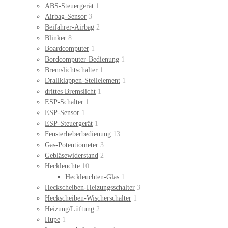
ABS-Steuergerät
1
Airbag-Sensor
3
Beifahrer-Airbag
2
Blinker
8
Boardcomputer
1
Bordcomputer-Bedienung
1
Bremslichtschalter
1
Drallklappen-Stellelement
1
drittes Bremslicht
1
ESP-Schalter
1
ESP-Sensor
1
ESP-Steuergerät
1
Fensterheberbedienung
13
Gas-Potentiometer
3
Gebläsewiderstand
2
Heckleuchte
10
Heckleuchten-Glas
1
Heckscheiben-Heizungsschalter
3
Heckscheiben-Wischerschalter
1
Heizung/Lüftung
2
Hupe
1