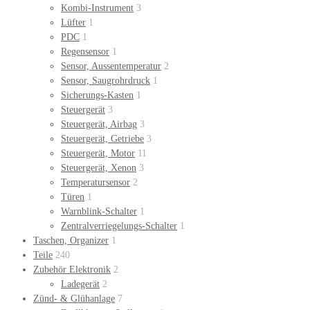
Kombi-Instrument
3
Lüfter
1
PDC
1
Regensensor
1
Sensor, Aussentemperatur
2
Sensor, Saugrohrdruck
1
Sicherungs-Kasten
1
Steuergerät
3
Steuergerät, Airbag
3
Steuergerät, Getriebe
3
Steuergerät, Motor
11
Steuergerät, Xenon
3
Temperatursensor
2
Türen
1
Warnblink-Schalter
1
Zentralverriegelungs-Schalter
1
Taschen, Organizer
1
Teile
240
Zubehör Elektronik
2
Ladegerät
2
Zünd- & Glühanlage
7