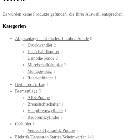
Es wurden keine Produkte gefunden, die Ihrer Auswahl entsprechen.
Kategorien
Abgasanlage/ Turbolader/ Lambda-Sonde
8
Druckwandler
2
Endschalldämpfer
2
Lambda-Sonde
2
Mittelschalldämpfer
2
Montage-Satz
1
Rohrverbinder
1
Beifahrer-Airbag
1
Bremsanlage
5
ABS-Pumpe
1
Bremslichtschalter
1
Hauptbremszylinder
1
Radbremszylinder
1
Carbiolet
1
Verdeck-Hydraulik-Pumpe
1
Elektrik/Generator/Starter/Scheinwerfer
148