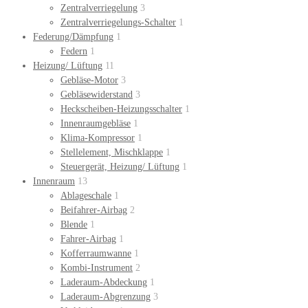
Zentralverriegelung
3
Zentralverriegelungs-Schalter
1
Federung/Dämpfung
1
Federn
1
Heizung/ Lüftung
11
Gebläse-Motor
3
Gebläsewiderstand
3
Heckscheiben-Heizungsschalter
1
Innenraumgebläse
1
Klima-Kompressor
1
Stellelement, Mischklappe
1
Steuergerät, Heizung/ Lüftung
1
Innenraum
13
Ablageschale
1
Beifahrer-Airbag
2
Blende
1
Fahrer-Airbag
1
Kofferraumwanne
1
Kombi-Instrument
2
Laderaum-Abdeckung
1
Laderaum-Abgrenzung
3