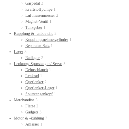
Gaspedal
3
Kraftstoffpumpe
1
Luftmassenmesser
2
Magnet-Ventil
1
Tankgeber
1
Kupplung & -anbauteile
2
Kupplungsnehmerzylinder
1
Reparatur-Satz
1
Lager
3
Radlager
2
Lenkung/ Spurstangen/ Servo
5
Dehnschlauch
1
Lenkrad
1
Querlenker
2
Querlenker-Lager
1
Spurstangenkopf
1
Merchandise
5
Flatee
2
Gadgets
3
Motor & -kühlung
7
Anlasser
1