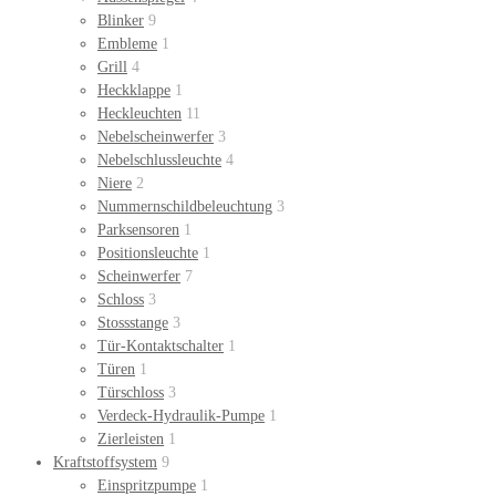
Blinker
9
Embleme
1
Grill
4
Heckklappe
1
Heckleuchten
11
Nebelscheinwerfer
3
Nebelschlussleuchte
4
Niere
2
Nummernschildbeleuchtung
3
Parksensoren
1
Positionsleuchte
1
Scheinwerfer
7
Schloss
3
Stossstange
3
Tür-Kontaktschalter
1
Türen
1
Türschloss
3
Verdeck-Hydraulik-Pumpe
1
Zierleisten
1
Kraftstoffsystem
9
Einspritzpumpe
1