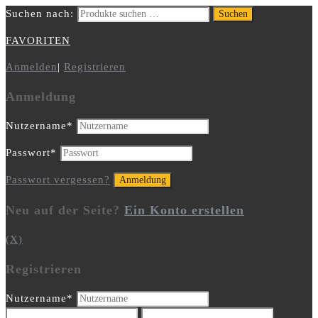
Suchen nach:
Suchen
FAVORITEN
Anmelden
|
Registrieren
Anmeldung
Nutzername
*
Passwort
*
Passwort vergessen?
Neu auf der Seite?
Ein Konto erstellen
(X)
Registrieren
Nutzername
*