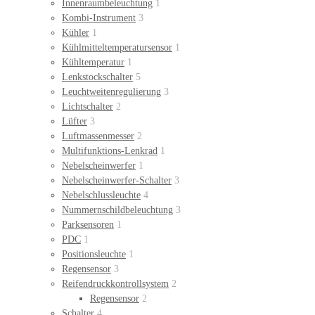
Innenraumbeleuchtung
1
Kombi-Instrument
3
Kühler
1
Kühlmitteltemperatursensor
1
Kühltemperatur
1
Lenkstockschalter
5
Leuchtweitenregulierung
3
Lichtschalter
2
Lüfter
3
Luftmassenmesser
2
Multifunktions-Lenkrad
1
Nebelscheinwerfer
1
Nebelscheinwerfer-Schalter
3
Nebelschlussleuchte
4
Nummernschildbeleuchtung
3
Parksensoren
1
PDC
1
Positionsleuchte
1
Regensensor
3
Reifendruckkontrollsystem
2
Regensensor
2
Schalter
4