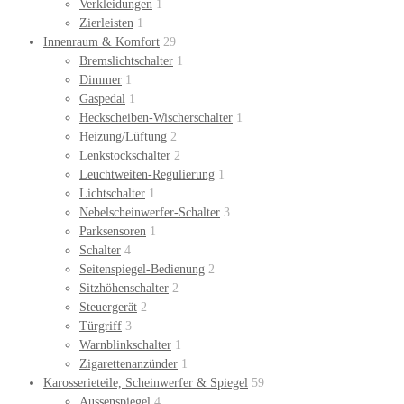
Verkleidungen
1
Zierleisten
1
Innenraum & Komfort
29
Bremslichtschalter
1
Dimmer
1
Gaspedal
1
Heckscheiben-Wischerschalter
1
Heizung/Lüftung
2
Lenkstockschalter
2
Leuchtweiten-Regulierung
1
Lichtschalter
1
Nebelscheinwerfer-Schalter
3
Parksensoren
1
Schalter
4
Seitenspiegel-Bedienung
2
Sitzhöhenschalter
2
Steuergerät
2
Türgriff
3
Warnblinkschalter
1
Zigarettenanzünder
1
Karosserieteile, Scheinwerfer & Spiegel
59
Aussenspiegel
4