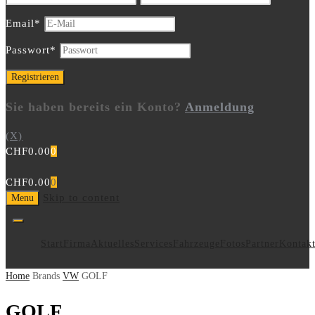
Email
*
Passwort
*
Sie haben bereits ein Konto?
Anmeldung
(X)
CHF
0.00
0
CHF
0.00
0
Skip to content
Menu
Start
Firma
Aktuelles
Services
Fahrzeuge
Fotos
Partner
Kontak
Home
Brands
VW
GOLF
GOLF