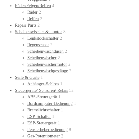
Räder/Felgen/Reifen
4
Räder
2
Reifen
2
Repair Parts
2
Scheibenwischer & -motor
8
Lenkstockschalter
2
Regensensor
2
Scheibenwaschdüsen
2
Scheibenwischer
2
Scheibenwischermotor
2
Scheibenwischgestänge
2
Seile & Gurte
1
Anhänger-Schloss
1
Steuergeräte/ Sensoren/ Relais
52
ABS-Steuergerät
1
Bordcomputer-Bedienung
1
Bremslichtschalter
1
ESP-Schalter
1
ESP-Steuergerät
1
Fensterheberbedienung
9
Gas-Potentiometer
2