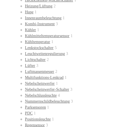
Heckscheiben-Wischerschalter
1
Heizung/Lüftung
2
Hupe
1
Innenraumbeleuchtung
1
Kombi-Instrument
3
Kühler
1
Kühlmitteltemperatursensor
1
Kühltemperatur
1
Lenkstockschalter
5
Leuchtweitenregulierung
3
Lichtschalter
2
Lüfter
3
Luftmassenmesser
2
Multifunktions-Lenkrad
1
Nebelscheinwerfer
1
Nebelscheinwerfer-Schalter
3
Nebelschlussleuchte
4
Nummernschildbeleuchtung
3
Parksensoren
1
PDC
1
Positionsleuchte
1
Regensensor
3