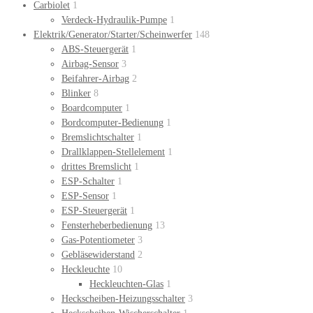
Carbiolet
1
Verdeck-Hydraulik-Pumpe
1
Elektrik/Generator/Starter/Scheinwerfer
148
ABS-Steuergerät
1
Airbag-Sensor
3
Beifahrer-Airbag
2
Blinker
8
Boardcomputer
1
Bordcomputer-Bedienung
1
Bremslichtschalter
1
Drallklappen-Stellelement
1
drittes Bremslicht
1
ESP-Schalter
1
ESP-Sensor
1
ESP-Steuergerät
1
Fensterheberbedienung
13
Gas-Potentiometer
3
Gebläsewiderstand
2
Heckleuchte
10
Heckleuchten-Glas
1
Heckscheiben-Heizungsschalter
3