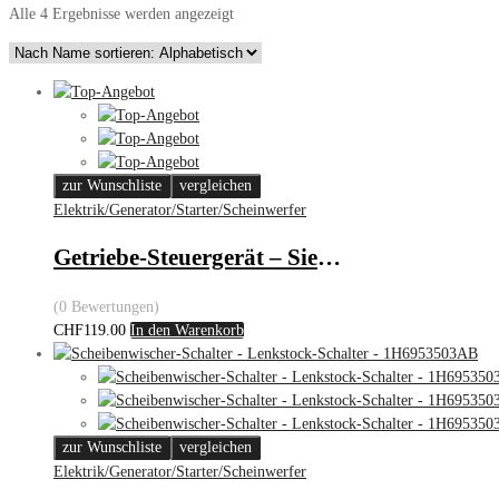
Alle 4 Ergebnisse werden angezeigt
zur Wunschliste
vergleichen
Elektrik/Generator/Starter/Scheinwerfer
Getriebe-Steuergerät – Siemens
(0 Bewertungen)
CHF
119.00
In den Warenkorb
zur Wunschliste
vergleichen
Elektrik/Generator/Starter/Scheinwerfer