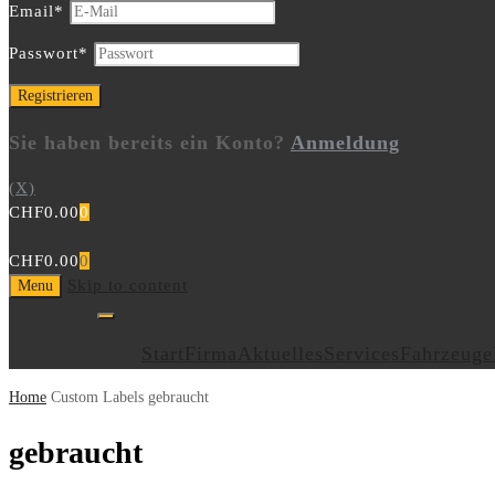
Email
*
Passwort
*
Sie haben bereits ein Konto?
Anmeldung
(X)
CHF
0.00
0
CHF
0.00
0
Skip to content
Menu
Start
Firma
Aktuelles
Services
Fahrzeuge
Home
Custom Labels
gebraucht
gebraucht