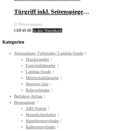
Türgriff inkl. Seitenspiegelbedienung – VW
(0 Bewertungen)
CHF
49.00
In den Warenkorb
Kategorien
Abgasanlage/ Turbolader/ Lambda-Sonde
8
Druckwandler
2
Endschalldämpfer
2
Lambda-Sonde
2
Mittelschalldämpfer
2
Montage-Satz
1
Rohrverbinder
1
Beifahrer-Airbag
1
Bremsanlage
5
ABS-Pumpe
1
Bremslichtschalter
1
Hauptbremszylinder
1
Radbremszylinder
1