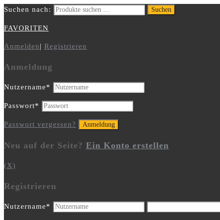
Suchen nach:
Suchen
FAVORITEN
Anmelden
|
Registrieren
Anmeldung
Nutzername
*
Passwort
*
Passwort vergessen?
Neu auf der Seite?
Ein Konto erstellen
(X)
Registrieren
Nutzername
*