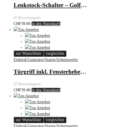
Lenkstock-Schalter – Golf III/Passat
(0 Bewertungen)
CHF
39.00
In den Warenkorb
zur Wunschliste
vergleichen
Elektrik/Generator/Starter/Scheinwerfer
Türgriff inkl. Fensterheber-Bedienung – VW
(0 Bewertungen)
CHF
39.00
In den Warenkorb
zur Wunschliste
vergleichen
Elektrik/Generator/Starter/Scheinwerfer