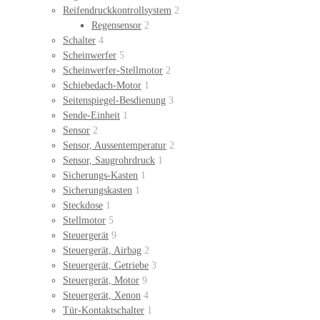
Reifendruckkontrollsystem
2
Regensensor
2
Schalter
4
Scheinwerfer
5
Scheinwerfer-Stellmotor
2
Schiebedach-Motor
1
Seitenspiegel-Besdienung
3
Sende-Einheit
1
Sensor
2
Sensor, Aussentemperatur
2
Sensor, Saugrohrdruck
1
Sicherungs-Kasten
1
Sicherungskasten
1
Steckdose
1
Stellmotor
5
Steuergerät
9
Steuergerät, Airbag
2
Steuergerät, Getriebe
3
Steuergerät, Motor
9
Steuergerät, Xenon
4
Tür-Kontaktschalter
1