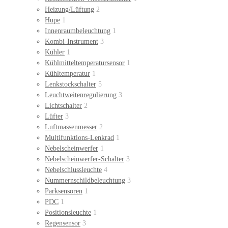
Heizung/Lüftung
2
Hupe
1
Innenraumbeleuchtung
1
Kombi-Instrument
3
Kühler
1
Kühlmitteltemperatursensor
1
Kühltemperatur
1
Lenkstockschalter
5
Leuchtweitenregulierung
3
Lichtschalter
2
Lüfter
3
Luftmassenmesser
2
Multifunktions-Lenkrad
1
Nebelscheinwerfer
1
Nebelscheinwerfer-Schalter
3
Nebelschlussleuchte
4
Nummernschildbeleuchtung
3
Parksensoren
1
PDC
1
Positionsleuchte
1
Regensensor
3