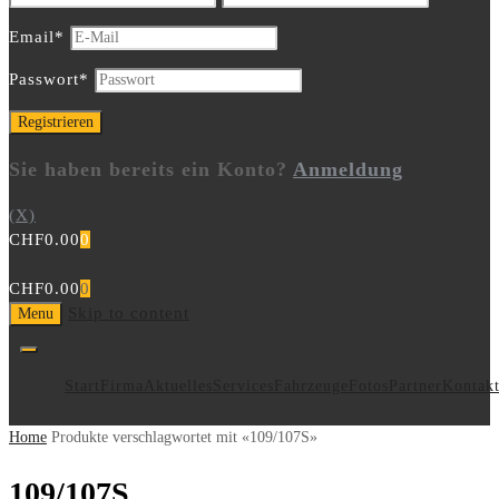
Email
*
Passwort
*
Sie haben bereits ein Konto?
Anmeldung
(X)
CHF
0.00
0
CHF
0.00
0
Skip to content
Menu
Start
Firma
Aktuelles
Services
Fahrzeuge
Fotos
Partner
Kontak
Home
Produkte verschlagwortet mit «109/107S»
109/107S