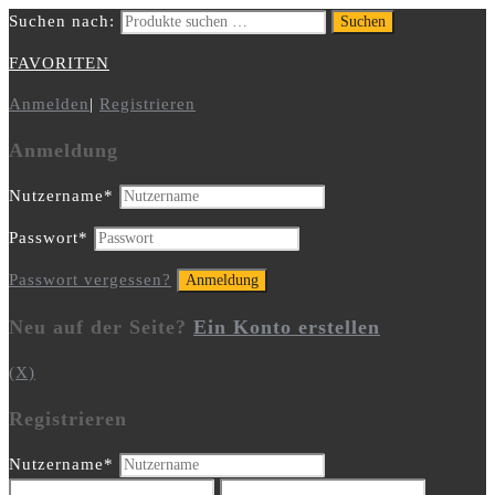
Suchen nach:
Suchen
FAVORITEN
Anmelden
|
Registrieren
Anmeldung
Nutzername
*
Passwort
*
Passwort vergessen?
Neu auf der Seite?
Ein Konto erstellen
(X)
Registrieren
Nutzername
*