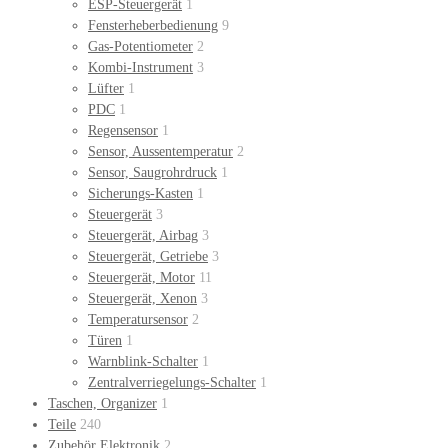
ESP-Steuergerät
1
Fensterheberbedienung
9
Gas-Potentiometer
2
Kombi-Instrument
3
Lüfter
1
PDC
1
Regensensor
1
Sensor, Aussentemperatur
2
Sensor, Saugrohrdruck
1
Sicherungs-Kasten
1
Steuergerät
3
Steuergerät, Airbag
3
Steuergerät, Getriebe
3
Steuergerät, Motor
11
Steuergerät, Xenon
3
Temperatursensor
2
Türen
1
Warnblink-Schalter
1
Zentralverriegelungs-Schalter
1
Taschen, Organizer
1
Teile
240
Zubehör Elektronik
2