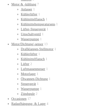
Motor & -kühlung
7
Anlasser
1
Kühlerlüfter
1
Kühlmittelflansch
1
Kühlmitteltemperatursens
1
Lüfter-Steuergerät
1
Umschaltventil
1
Wasserpumpe
1
Motor/Dichtung/-sensor
13
Drallklappen-Stellmotor
1
Kühlerlüfter
1
Kühlmittelflansch
1
Lüfter
2
Luftmassenmesser
1
Motorlager
1
Ölwannen-Dichtung
1
Steuergerät
1
Wasserpumpe
1
Zündspule
2
Occasionen
17
Radaufhängung- & Lager
4