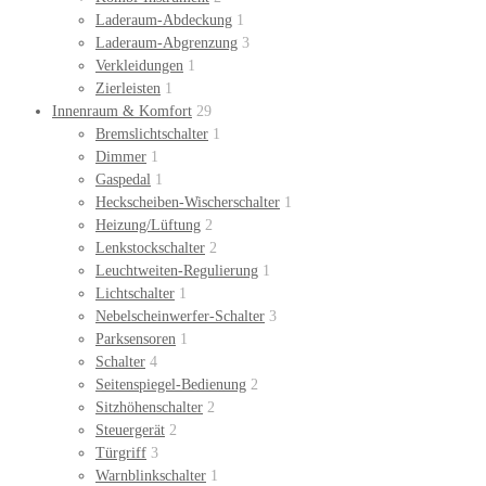
Laderaum-Abdeckung
1
Laderaum-Abgrenzung
3
Verkleidungen
1
Zierleisten
1
Innenraum & Komfort
29
Bremslichtschalter
1
Dimmer
1
Gaspedal
1
Heckscheiben-Wischerschalter
1
Heizung/Lüftung
2
Lenkstockschalter
2
Leuchtweiten-Regulierung
1
Lichtschalter
1
Nebelscheinwerfer-Schalter
3
Parksensoren
1
Schalter
4
Seitenspiegel-Bedienung
2
Sitzhöhenschalter
2
Steuergerät
2
Türgriff
3
Warnblinkschalter
1