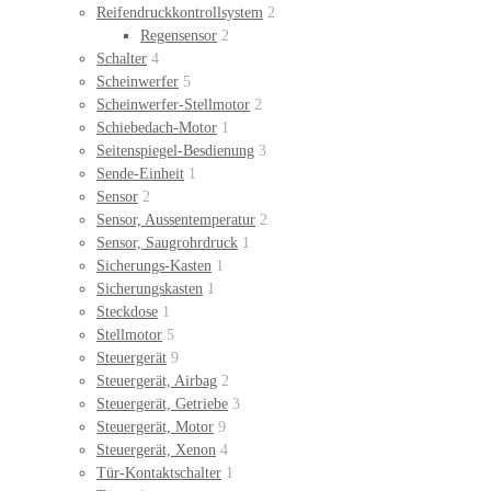
Reifendruckkontrollsystem
2
Regensensor
2
Schalter
4
Scheinwerfer
5
Scheinwerfer-Stellmotor
2
Schiebedach-Motor
1
Seitenspiegel-Besdienung
3
Sende-Einheit
1
Sensor
2
Sensor, Aussentemperatur
2
Sensor, Saugrohrdruck
1
Sicherungs-Kasten
1
Sicherungskasten
1
Steckdose
1
Stellmotor
5
Steuergerät
9
Steuergerät, Airbag
2
Steuergerät, Getriebe
3
Steuergerät, Motor
9
Steuergerät, Xenon
4
Tür-Kontaktschalter
1