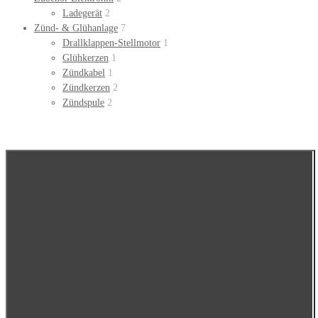
Ladegerät
2
Zünd- & Glühanlage
7
Drallklappen-Stellmotor
1
Glühkerzen
1
Zündkabel
1
Zündkerzen
2
Zündspule
2