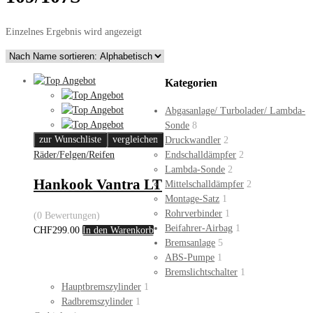
Einzelnes Ergebnis wird angezeigt
Kategorien
Abgasanlage/ Turbolader/ Lambda-
Sonde
8
zur Wunschliste
vergleichen
Druckwandler
2
Endschalldämpfer
2
Räder/Felgen/Reifen
Lambda-Sonde
2
Hankook Vantra LT
Mittelschalldämpfer
2
Montage-Satz
1
Rohrverbinder
1
(0 Bewertungen)
Beifahrer-Airbag
1
CHF
299.00
In den Warenkorb
Bremsanlage
5
ABS-Pumpe
1
Bremslichtschalter
1
Hauptbremszylinder
1
Radbremszylinder
1