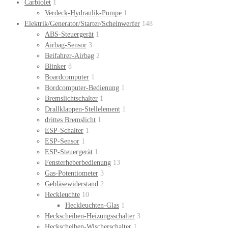
Carbiolet
1
Verdeck-Hydraulik-Pumpe
1
Elektrik/Generator/Starter/Scheinwerfer
148
ABS-Steuergerät
1
Airbag-Sensor
3
Beifahrer-Airbag
2
Blinker
8
Boardcomputer
1
Bordcomputer-Bedienung
1
Bremslichtschalter
1
Drallklappen-Stellelement
1
drittes Bremslicht
1
ESP-Schalter
1
ESP-Sensor
1
ESP-Steuergerät
1
Fensterheberbedienung
13
Gas-Potentiometer
3
Gebläsewiderstand
2
Heckleuchte
10
Heckleuchten-Glas
1
Heckscheiben-Heizungsschalter
3
Heckscheiben-Wischerschalter
1