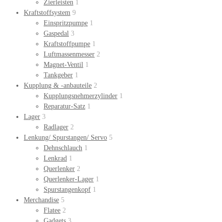
Zierleisten
1
Kraftstoffsystem
9
Einspritzpumpe
1
Gaspedal
3
Kraftstoffpumpe
1
Luftmassenmesser
2
Magnet-Ventil
1
Tankgeber
1
Kupplung & -anbauteile
2
Kupplungsnehmerzylinder
1
Reparatur-Satz
1
Lager
3
Radlager
2
Lenkung/ Spurstangen/ Servo
5
Dehnschlauch
1
Lenkrad
1
Querlenker
2
Querlenker-Lager
1
Spurstangenkopf
1
Merchandise
5
Flatee
2
Gadgets
3