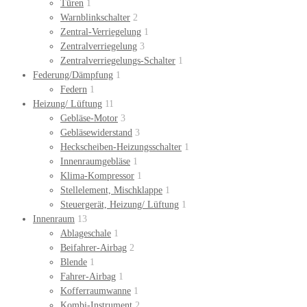
Türen
1
Warnblinkschalter
2
Zentral-Verriegelung
1
Zentralverriegelung
3
Zentralverriegelungs-Schalter
1
Federung/Dämpfung
1
Federn
1
Heizung/ Lüftung
11
Gebläse-Motor
3
Gebläsewiderstand
3
Heckscheiben-Heizungsschalter
1
Innenraumgebläse
1
Klima-Kompressor
1
Stellelement, Mischklappe
1
Steuergerät, Heizung/ Lüftung
1
Innenraum
13
Ablageschale
1
Beifahrer-Airbag
2
Blende
1
Fahrer-Airbag
1
Kofferraumwanne
1
Kombi-Instrument
2