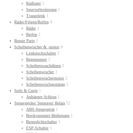
Radlager
2
Spurverbreiterung
1
Traggelenk
1
Räder/Felgen/Reifen
4
Räder
2
Reifen
2
Repair Parts
2
Scheibenwischer & -motor
8
Lenkstockschalter
2
Regensensor
2
Scheibenwaschdüsen
2
Scheibenwischer
2
Scheibenwischermotor
2
Scheibenwischgestänge
2
Seile & Gurte
1
Anhänger-Schloss
1
Steuergeräte/ Sensoren/ Relais
52
ABS-Steuergerät
1
Bordcomputer-Bedienung
1
Bremslichtschalter
1
ESP-Schalter
1