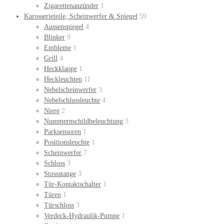
Zigarettenanzünder
1
Karosserieteile, Scheinwerfer & Spiegel
59
Aussenspiegel
4
Blinker
9
Embleme
1
Grill
4
Heckklappe
1
Heckleuchten
11
Nebelscheinwerfer
3
Nebelschlussleuchte
4
Niere
2
Nummernschildbeleuchtung
3
Parksensoren
1
Positionsleuchte
1
Scheinwerfer
7
Schloss
3
Stossstange
3
Tür-Kontaktschalter
1
Türen
1
Türschloss
3
Verdeck-Hydraulik-Pumpe
1