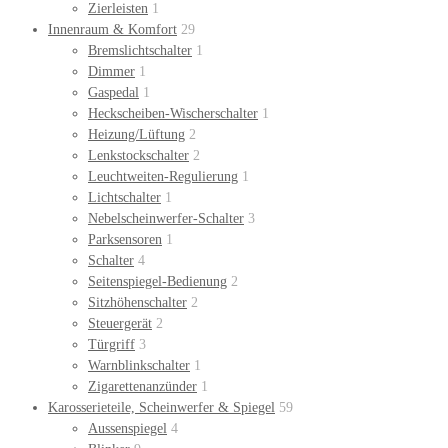
Zierleisten
1
Innenraum & Komfort
29
Bremslichtschalter
1
Dimmer
1
Gaspedal
1
Heckscheiben-Wischerschalter
1
Heizung/Lüftung
2
Lenkstockschalter
2
Leuchtweiten-Regulierung
1
Lichtschalter
1
Nebelscheinwerfer-Schalter
3
Parksensoren
1
Schalter
4
Seitenspiegel-Bedienung
2
Sitzhöhenschalter
2
Steuergerät
2
Türgriff
3
Warnblinkschalter
1
Zigarettenanzünder
1
Karosserieteile, Scheinwerfer & Spiegel
59
Aussenspiegel
4