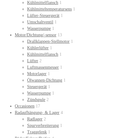
Kühlmittelflansch
1
Kühlmitteltemperatursens
1
Lüfter-Steuergerät
1
Umschaltventil
1
Wasserpumpe
1
Motor/Dichtung/-sensor
13
Drallklappen-Stellmotor
1
Kühlerlüfter
1
Kühlmittelflansch
1
Lüfter
2
Luftmassenmesser
1
Motorlager
1
Ölwannen-Dichtung
1
Steuergerät
1
Wasserpumpe
1
Zündspule
2
Occasionen
17
Radaufhängung- & Lager
4
Radlager
2
Spurverbreiterung
1
Traggelenk
1