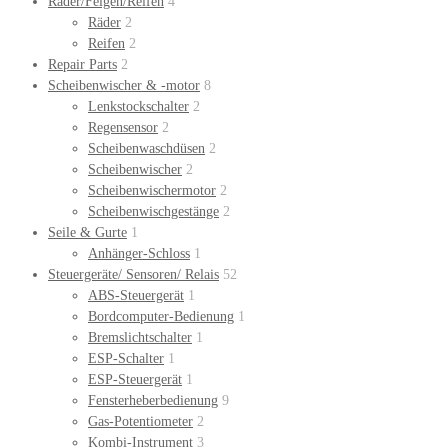
Räder/Felgen/Reifen
4
Räder
2
Reifen
2
Repair Parts
2
Scheibenwischer & -motor
8
Lenkstockschalter
2
Regensensor
2
Scheibenwaschdüsen
2
Scheibenwischer
2
Scheibenwischermotor
2
Scheibenwischgestänge
2
Seile & Gurte
1
Anhänger-Schloss
1
Steuergeräte/ Sensoren/ Relais
52
ABS-Steuergerät
1
Bordcomputer-Bedienung
1
Bremslichtschalter
1
ESP-Schalter
1
ESP-Steuergerät
1
Fensterheberbedienung
9
Gas-Potentiometer
2
Kombi-Instrument
3