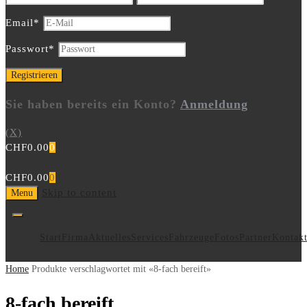
Email
*
Passwort
*
Sie haben bereits ein Konto?
Anmeldung
(X)
CHF
0.00
0
CHF
0.00
0
Skip to content
Menu
Start
Firma
Aktuelles
Services
Fahrzeuge
Fotos
Partner
Kontak
Home
Produkte verschlagwortet mit «8-fach bereift»
8-fach bereift