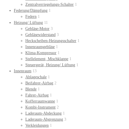
Zentralverriegelungs-Schalter
1
Federung/Dämpfung
1
Federn
1
Heizung/ Lüftung
11
Gebläse-Motor
3
Gebläsewiderstand
3
Heckscheiben-Heizungsschalter
1
Innenraumgebläse
1
Klima-Kompressor
1
Stellelement, Mischklappe
1
Steuergerät, Heizung/ Lüftung
1
Innenraum
13
Ablageschale
1
Beifahrer-Airbag
2
Blende
1
Fahrer-Airbag
1
Kofferraumwanne
1
Kombi-Instrument
2
Laderaum-Abdeckung
1
Laderaum-Abgrenzung
3
Verkleidungen
1