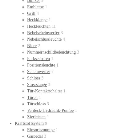
Blinker
9
Embleme
1
Grill
4
Heckklappe
1
Heckleuchten
11
Nebelscheinwerfer
3
Nebelschlussleuchte
4
Niere
2
Nummernschildbeleuchtung
3
Parksensoren
1
Positionsleuchte
1
Scheinwerfer
7
Schloss
3
Stossstange
3
Tür-Kontaktschalter
1
Türen
1
Türschloss
3
Verdeck-Hydraulik-Pumpe
1
Zierleisten
1
Kraftstoffsystem
9
Einspritzpumpe
1
Gaspedal
3