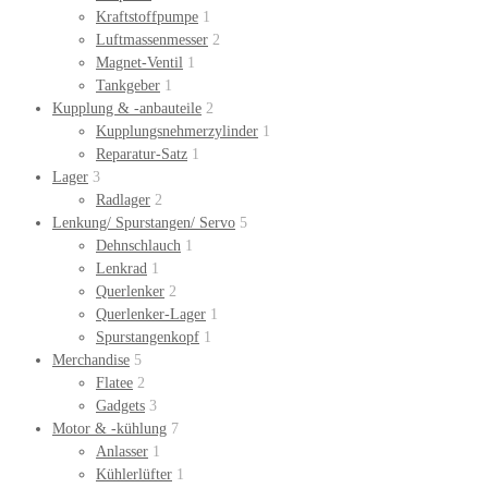
Kraftstoffpumpe
1
Luftmassenmesser
2
Magnet-Ventil
1
Tankgeber
1
Kupplung & -anbauteile
2
Kupplungsnehmerzylinder
1
Reparatur-Satz
1
Lager
3
Radlager
2
Lenkung/ Spurstangen/ Servo
5
Dehnschlauch
1
Lenkrad
1
Querlenker
2
Querlenker-Lager
1
Spurstangenkopf
1
Merchandise
5
Flatee
2
Gadgets
3
Motor & -kühlung
7
Anlasser
1
Kühlerlüfter
1