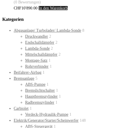
(0 Bewertungen)
CHF
10'890.00
In den Warenkorb
Kategorien
Abgasanlage/ Turbolader/ Lambda-Sonde
8
Druckwandler
2
Endschalldämpfer
2
Lambda-Sonde
2
Mittelschalldämpfer
2
Montage-Satz
1
Rohrverbinder
1
Beifahrer-Airbag
1
Bremsanlage
5
ABS-Pumpe
1
Bremslichtschalter
1
Hauptbremszylinder
1
Radbremszylinder
1
Carbiolet
1
Verdeck-Hydraulik-Pumpe
1
Elektrik/Generator/Starter/Scheinwerfer
148
ABS-Steuergerät
1