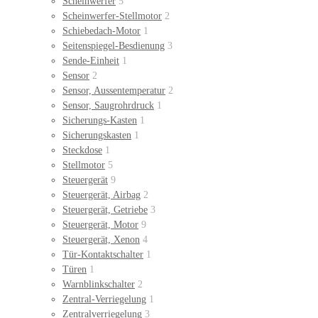
Scheinwerfer
5
Scheinwerfer-Stellmotor
2
Schiebedach-Motor
1
Seitenspiegel-Besdienung
3
Sende-Einheit
1
Sensor
2
Sensor, Aussentemperatur
2
Sensor, Saugrohrdruck
1
Sicherungs-Kasten
1
Sicherungskasten
1
Steckdose
1
Stellmotor
5
Steuergerät
9
Steuergerät, Airbag
2
Steuergerät, Getriebe
3
Steuergerät, Motor
9
Steuergerät, Xenon
4
Tür-Kontaktschalter
1
Türen
1
Warnblinkschalter
2
Zentral-Verriegelung
1
Zentralverriegelung
3