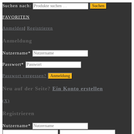
Suchen nach:
Suchen
FAVORITEN
Anmelden
|
Registrieren
Anmeldung
Nutzername
*
Passwort
*
Passwort vergessen?
Neu auf der Seite?
Ein Konto erstellen
(X)
Registrieren
Nutzername
*