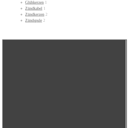
Glühkerzen
1
Zündkabel
1
Zündkerzen
2
Zündspule
2