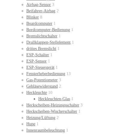
Airbag-Sensor
3
Beifahrer-Airbag
2
Blinker
8
Boardcomputer
1
Bordcomputer-Bedienung
1
Bremslichtschalter
1
Drallklappen-Stellelement
1
drittes Bremslicht
1
ESP-Schalter
1
ESP-Sensor
1
ESP-Steuergerät
1
Fensterheberbedienung
13
Gas-Potentiometer
3
Gebläsewiderstand
2
Heckleuchte
10
Heckleuchten-Glas
1
Heckscheiben-Heizungsschalter
3
Heckscheiben-Wischerschalter
1
Heizung/Lüftung
2
Hupe
1
Innenraumbeleuchtung
1