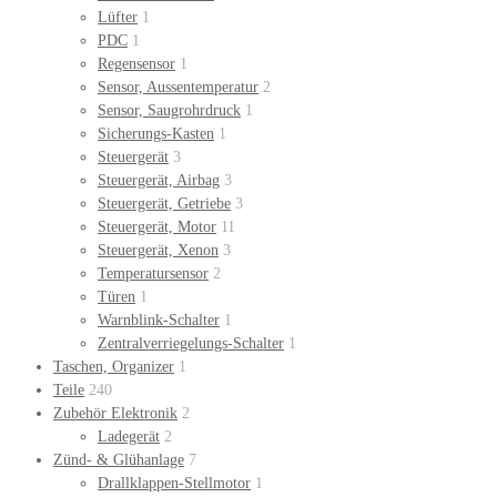
Lüfter
1
PDC
1
Regensensor
1
Sensor, Aussentemperatur
2
Sensor, Saugrohrdruck
1
Sicherungs-Kasten
1
Steuergerät
3
Steuergerät, Airbag
3
Steuergerät, Getriebe
3
Steuergerät, Motor
11
Steuergerät, Xenon
3
Temperatursensor
2
Türen
1
Warnblink-Schalter
1
Zentralverriegelungs-Schalter
1
Taschen, Organizer
1
Teile
240
Zubehör Elektronik
2
Ladegerät
2
Zünd- & Glühanlage
7
Drallklappen-Stellmotor
1