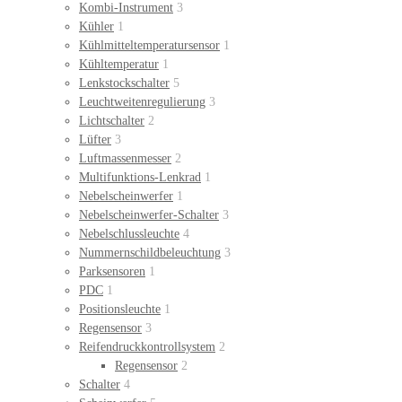
Kombi-Instrument
3
Kühler
1
Kühlmitteltemperatursensor
1
Kühltemperatur
1
Lenkstockschalter
5
Leuchtweitenregulierung
3
Lichtschalter
2
Lüfter
3
Luftmassenmesser
2
Multifunktions-Lenkrad
1
Nebelscheinwerfer
1
Nebelscheinwerfer-Schalter
3
Nebelschlussleuchte
4
Nummernschildbeleuchtung
3
Parksensoren
1
PDC
1
Positionsleuchte
1
Regensensor
3
Reifendruckkontrollsystem
2
Regensensor
2
Schalter
4