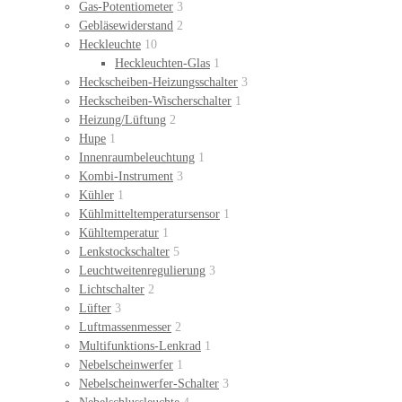
Gas-Potentiometer
3
Gebläsewiderstand
2
Heckleuchte
10
Heckleuchten-Glas
1
Heckscheiben-Heizungsschalter
3
Heckscheiben-Wischerschalter
1
Heizung/Lüftung
2
Hupe
1
Innenraumbeleuchtung
1
Kombi-Instrument
3
Kühler
1
Kühlmitteltemperatursensor
1
Kühltemperatur
1
Lenkstockschalter
5
Leuchtweitenregulierung
3
Lichtschalter
2
Lüfter
3
Luftmassenmesser
2
Multifunktions-Lenkrad
1
Nebelscheinwerfer
1
Nebelscheinwerfer-Schalter
3