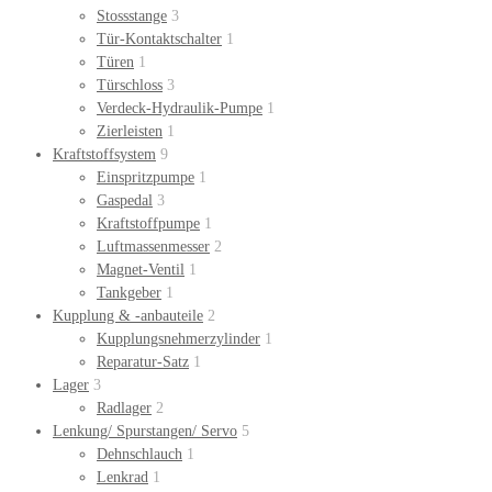
Stossstange
3
Tür-Kontaktschalter
1
Türen
1
Türschloss
3
Verdeck-Hydraulik-Pumpe
1
Zierleisten
1
Kraftstoffsystem
9
Einspritzpumpe
1
Gaspedal
3
Kraftstoffpumpe
1
Luftmassenmesser
2
Magnet-Ventil
1
Tankgeber
1
Kupplung & -anbauteile
2
Kupplungsnehmerzylinder
1
Reparatur-Satz
1
Lager
3
Radlager
2
Lenkung/ Spurstangen/ Servo
5
Dehnschlauch
1
Lenkrad
1