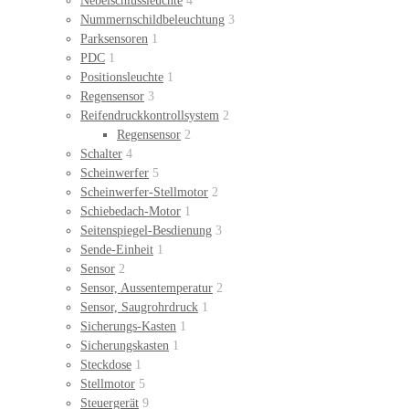
Nebelschlussleuchte
4
Nummernschildbeleuchtung
3
Parksensoren
1
PDC
1
Positionsleuchte
1
Regensensor
3
Reifendruckkontrollsystem
2
Regensensor
2
Schalter
4
Scheinwerfer
5
Scheinwerfer-Stellmotor
2
Schiebedach-Motor
1
Seitenspiegel-Besdienung
3
Sende-Einheit
1
Sensor
2
Sensor, Aussentemperatur
2
Sensor, Saugrohrdruck
1
Sicherungs-Kasten
1
Sicherungskasten
1
Steckdose
1
Stellmotor
5
Steuergerät
9