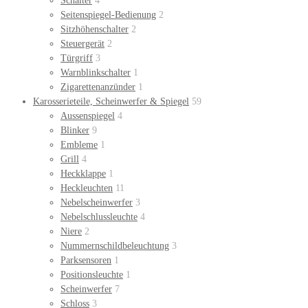
Schalter
4
Seitenspiegel-Bedienung
2
Sitzhöhenschalter
2
Steuergerät
2
Türgriff
3
Warnblinkschalter
1
Zigarettenanzünder
1
Karosserieteile, Scheinwerfer & Spiegel
59
Aussenspiegel
4
Blinker
9
Embleme
1
Grill
4
Heckklappe
1
Heckleuchten
11
Nebelscheinwerfer
3
Nebelschlussleuchte
4
Niere
2
Nummernschildbeleuchtung
3
Parksensoren
1
Positionsleuchte
1
Scheinwerfer
7
Schloss
3