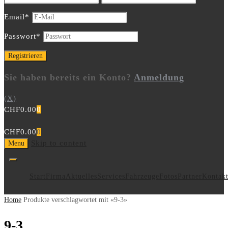
Email
*
Passwort
*
Sie haben bereits ein Konto?
Anmeldung
(X)
CHF
0.00
0
CHF
0.00
0
Skip to content
Menu
Start
Firma
Aktuelles
Services
Fahrzeuge
Fotos
Partner
Kontak
Home
Produkte verschlagwortet mit «9-3»
9-3