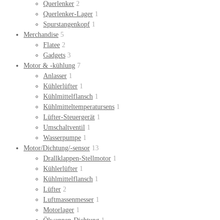
Querlenker
2
Querlenker-Lager
1
Spurstangenkopf
1
Merchandise
5
Flatee
2
Gadgets
3
Motor & -kühlung
7
Anlasser
1
Kühlerlüfter
1
Kühlmittelflansch
1
Kühlmitteltemperatursens
1
Lüfter-Steuergerät
1
Umschaltventil
1
Wasserpumpe
1
Motor/Dichtung/-sensor
13
Drallklappen-Stellmotor
1
Kühlerlüfter
1
Kühlmittelflansch
1
Lüfter
2
Luftmassenmesser
1
Motorlager
1