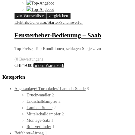
zur Wunschliste
vergleichen
Elektrik/Generator/Starter/Scheinwerfer
Fensterheber-Bedienung – Saab
Top Preise, Top Konditionen, schlagen Sie jetzt zu.
(0 Bewertungen)
CHF
49.00
In den Warenkorb
Kategorien
Abgasanlage/ Turbolader/ Lambda-Sonde
8
Druckwandler
2
Endschalldämpfer
2
Lambda-Sonde
2
Mittelschalldämpfer
2
Montage-Satz
1
Rohrverbinder
1
Beifahrer-Airbag
1