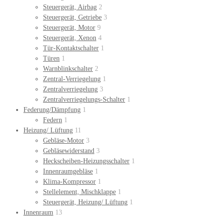
Steuergerät, Airbag
2
Steuergerät, Getriebe
3
Steuergerät, Motor
9
Steuergerät, Xenon
4
Tür-Kontaktschalter
1
Türen
1
Warnblinkschalter
2
Zentral-Verriegelung
1
Zentralverriegelung
3
Zentralverriegelungs-Schalter
1
Federung/Dämpfung
1
Federn
1
Heizung/ Lüftung
11
Gebläse-Motor
3
Gebläsewiderstand
3
Heckscheiben-Heizungsschalter
1
Innenraumgebläse
1
Klima-Kompressor
1
Stellelement, Mischklappe
1
Steuergerät, Heizung/ Lüftung
1
Innenraum
13