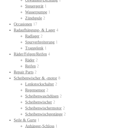
Ölwannen-Dichtung
1
Steuergerät
1
Wasserpumpe
1
Zündspule
2
Occasionen
17
Radaufhängung- & Lager
4
Radlager
2
Spurverbreiterung
1
Traggelenk
1
Räder/Felgen/Reifen
4
Räder
2
Reifen
2
Repair Parts
2
Scheibenwischer & -motor
8
Lenkstockschalter
2
Regensensor
2
Scheibenwaschdüsen
2
Scheibenwischer
2
Scheibenwischermotor
2
Scheibenwischgestänge
2
Seile & Gurte
1
Anhänger-Schloss
1