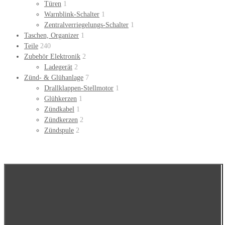
Türen
1
Warnblink-Schalter
1
Zentralverriegelungs-Schalter
1
Taschen, Organizer
1
Teile
240
Zubehör Elektronik
2
Ladegerät
2
Zünd- & Glühanlage
7
Drallklappen-Stellmotor
1
Glühkerzen
1
Zündkabel
1
Zündkerzen
2
Zündspule
2