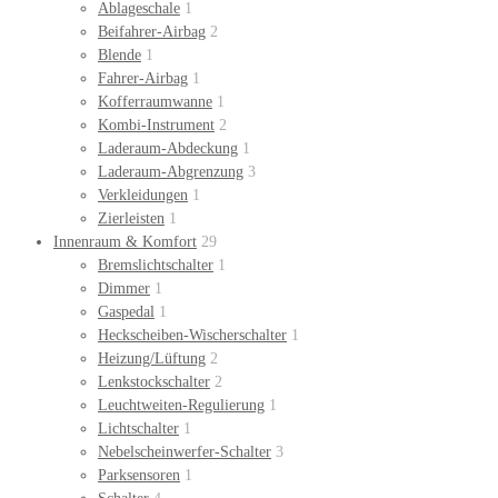
Ablageschale
1
Beifahrer-Airbag
2
Blende
1
Fahrer-Airbag
1
Kofferraumwanne
1
Kombi-Instrument
2
Laderaum-Abdeckung
1
Laderaum-Abgrenzung
3
Verkleidungen
1
Zierleisten
1
Innenraum & Komfort
29
Bremslichtschalter
1
Dimmer
1
Gaspedal
1
Heckscheiben-Wischerschalter
1
Heizung/Lüftung
2
Lenkstockschalter
2
Leuchtweiten-Regulierung
1
Lichtschalter
1
Nebelscheinwerfer-Schalter
3
Parksensoren
1