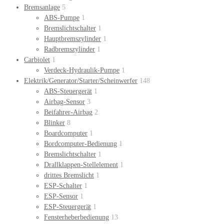
Bremsanlage
5
ABS-Pumpe
1
Bremslichtschalter
1
Hauptbremszylinder
1
Radbremszylinder
1
Carbiolet
1
Verdeck-Hydraulik-Pumpe
1
Elektrik/Generator/Starter/Scheinwerfer
148
ABS-Steuergerät
1
Airbag-Sensor
3
Beifahrer-Airbag
2
Blinker
8
Boardcomputer
1
Bordcomputer-Bedienung
1
Bremslichtschalter
1
Drallklappen-Stellelement
1
drittes Bremslicht
1
ESP-Schalter
1
ESP-Sensor
1
ESP-Steuergerät
1
Fensterheberbedienung
13