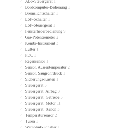
ABS-Steuergerät
1
Bordcomputer-Bedienung
1
Bremslichtschalter
1
ESP-Schalter
1
ESP-Steuergerät
1
Fensterheberbedienung
9
Gas-Potentiometer
2
Kombi-Instrument
3
Lüfter
1
PDC
1
Regensensor
1
Sensor, Aussentemperatur
2
Sensor, Saugrohrdruck
1
Sicherungs-Kasten
1
Steuergerät
3
Steuergerät, Airbag
3
Steuergerät, Getriebe
3
Steuergerät, Motor
11
Steuergerät, Xenon
3
Temperatursensor
2
Türen
1
Warnblink-Schalter
1