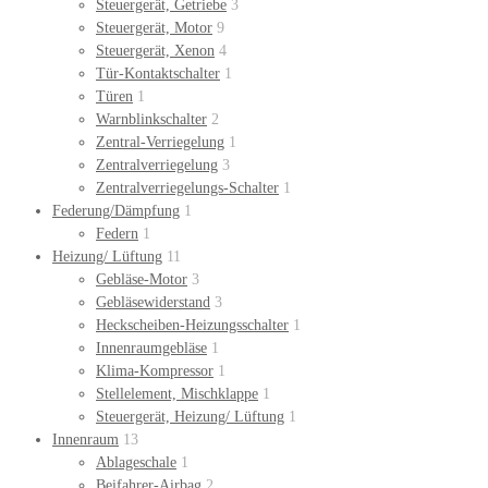
Steuergerät, Getriebe
3
Steuergerät, Motor
9
Steuergerät, Xenon
4
Tür-Kontaktschalter
1
Türen
1
Warnblinkschalter
2
Zentral-Verriegelung
1
Zentralverriegelung
3
Zentralverriegelungs-Schalter
1
Federung/Dämpfung
1
Federn
1
Heizung/ Lüftung
11
Gebläse-Motor
3
Gebläsewiderstand
3
Heckscheiben-Heizungsschalter
1
Innenraumgebläse
1
Klima-Kompressor
1
Stellelement, Mischklappe
1
Steuergerät, Heizung/ Lüftung
1
Innenraum
13
Ablageschale
1
Beifahrer-Airbag
2