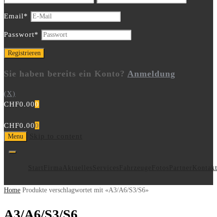
Email
*
Passwort
*
Sie haben bereits ein Konto?
Anmeldung
(X)
CHF
0.00
0
CHF
0.00
0
Skip to content
Menu
Start
Firma
Aktuelles
Services
Fahrzeuge
Fotos
Partner
Kontak
Home
Produkte verschlagwortet mit «A3/A6/S3/S6»
A3/A6/S3/S6