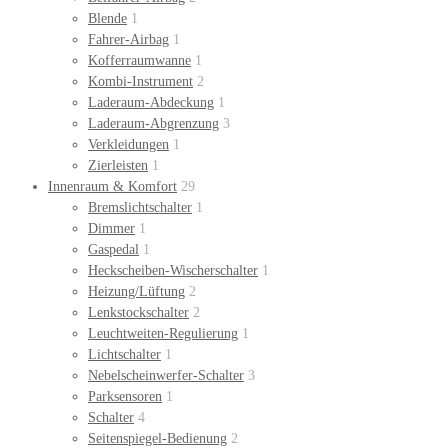
Blende
1
Fahrer-Airbag
1
Kofferraumwanne
1
Kombi-Instrument
2
Laderaum-Abdeckung
1
Laderaum-Abgrenzung
3
Verkleidungen
1
Zierleisten
1
Innenraum & Komfort
29
Bremslichtschalter
1
Dimmer
1
Gaspedal
1
Heckscheiben-Wischerschalter
1
Heizung/Lüftung
2
Lenkstockschalter
2
Leuchtweiten-Regulierung
1
Lichtschalter
1
Nebelscheinwerfer-Schalter
3
Parksensoren
1
Schalter
4
Seitenspiegel-Bedienung
2