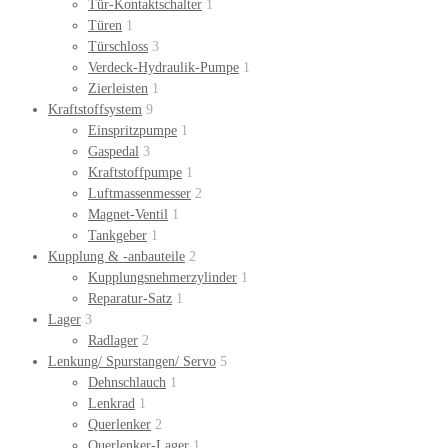
Tür-Kontaktschalter
1
Türen
1
Türschloss
3
Verdeck-Hydraulik-Pumpe
1
Zierleisten
1
Kraftstoffsystem
9
Einspritzpumpe
1
Gaspedal
3
Kraftstoffpumpe
1
Luftmassenmesser
2
Magnet-Ventil
1
Tankgeber
1
Kupplung & -anbauteile
2
Kupplungsnehmerzylinder
1
Reparatur-Satz
1
Lager
3
Radlager
2
Lenkung/ Spurstangen/ Servo
5
Dehnschlauch
1
Lenkrad
1
Querlenker
2
Querlenker-Lager
1