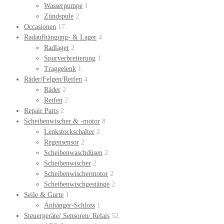
Wasserpumpe
1
Zündspule
2
Occasionen
17
Radaufhängung- & Lager
4
Radlager
2
Spurverbreiterung
1
Traggelenk
1
Räder/Felgen/Reifen
4
Räder
2
Reifen
2
Repair Parts
2
Scheibenwischer & -motor
8
Lenkstockschalter
2
Regensensor
2
Scheibenwaschdüsen
2
Scheibenwischer
2
Scheibenwischermotor
2
Scheibenwischgestänge
2
Seile & Gurte
1
Anhänger-Schloss
1
Steuergeräte/ Sensoren/ Relais
52