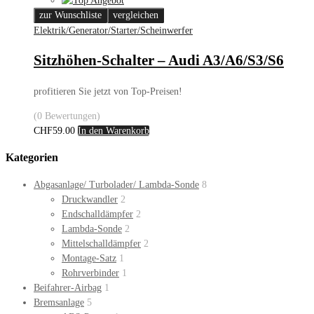
zur Wunschliste
vergleichen
Elektrik/Generator/Starter/Scheinwerfer
Sitzhöhen-Schalter – Audi A3/A6/S3/S6
profitieren Sie jetzt von Top-Preisen!
(0 Bewertungen)
CHF
59.00
In den Warenkorb
Kategorien
Abgasanlage/ Turbolader/ Lambda-Sonde
8
Druckwandler
2
Endschalldämpfer
2
Lambda-Sonde
2
Mittelschalldämpfer
2
Montage-Satz
1
Rohrverbinder
1
Beifahrer-Airbag
1
Bremsanlage
5