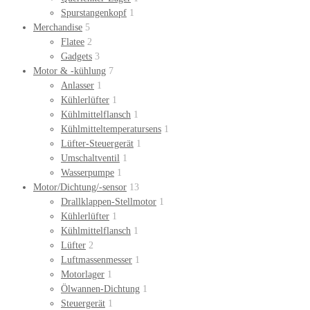
Spurstangenkopf
1
Merchandise
5
Flatee
2
Gadgets
3
Motor & -kühlung
7
Anlasser
1
Kühlerlüfter
1
Kühlmittelflansch
1
Kühlmitteltemperatursens
1
Lüfter-Steuergerät
1
Umschaltventil
1
Wasserpumpe
1
Motor/Dichtung/-sensor
13
Drallklappen-Stellmotor
1
Kühlerlüfter
1
Kühlmittelflansch
1
Lüfter
2
Luftmassenmesser
1
Motorlager
1
Ölwannen-Dichtung
1
Steuergerät
1