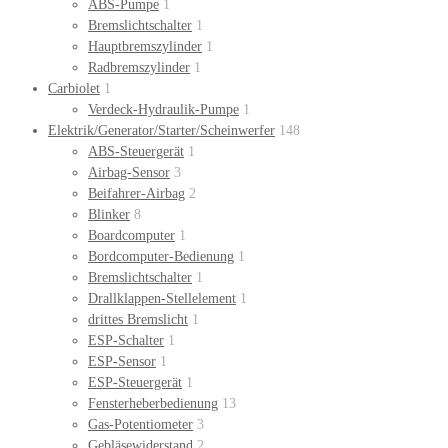
ABS-Pumpe
1
Bremslichtschalter
1
Hauptbremszylinder
1
Radbremszylinder
1
Carbiolet
1
Verdeck-Hydraulik-Pumpe
1
Elektrik/Generator/Starter/Scheinwerfer
148
ABS-Steuergerät
1
Airbag-Sensor
3
Beifahrer-Airbag
2
Blinker
8
Boardcomputer
1
Bordcomputer-Bedienung
1
Bremslichtschalter
1
Drallklappen-Stellelement
1
drittes Bremslicht
1
ESP-Schalter
1
ESP-Sensor
1
ESP-Steuergerät
1
Fensterheberbedienung
13
Gas-Potentiometer
3
Gebläsewiderstand
2