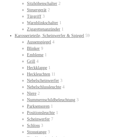
Sitzhöhenschalter
2
Steuergerät
2
Türgriff
3
Warnblinkschalter
1
Zigarettenanzünder
1
Karosserieteile, Scheinwerfer & Spiegel
59
Aussenspiegel
4
Blinker
9
Embleme
1
Grill
4
Heckklappe
1
Heckleuchten
11
Nebelscheinwerfer
3
Nebelschlussleuchte
4
Niere
2
Nummernschildbeleuchtung
3
Parksensoren
1
Positionsleuchte
1
Scheinwerfer
7
Schloss
3
Stossstange
3