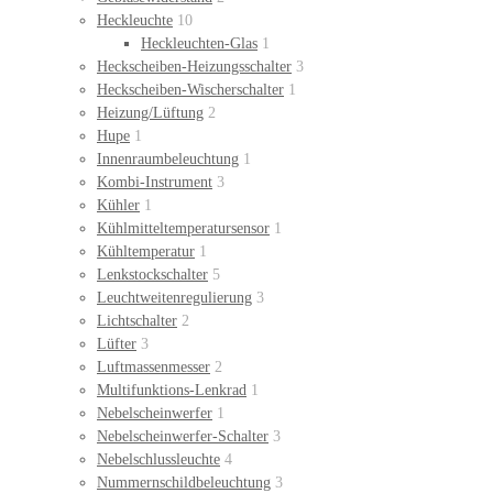
Heckleuchte
10
Heckleuchten-Glas
1
Heckscheiben-Heizungsschalter
3
Heckscheiben-Wischerschalter
1
Heizung/Lüftung
2
Hupe
1
Innenraumbeleuchtung
1
Kombi-Instrument
3
Kühler
1
Kühlmitteltemperatursensor
1
Kühltemperatur
1
Lenkstockschalter
5
Leuchtweitenregulierung
3
Lichtschalter
2
Lüfter
3
Luftmassenmesser
2
Multifunktions-Lenkrad
1
Nebelscheinwerfer
1
Nebelscheinwerfer-Schalter
3
Nebelschlussleuchte
4
Nummernschildbeleuchtung
3