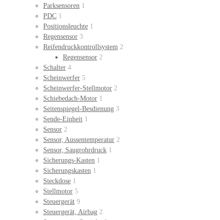
Parksensoren
1
PDC
1
Positionsleuchte
1
Regensensor
3
Reifendruckkontrollsystem
2
Regensensor
2
Schalter
4
Scheinwerfer
5
Scheinwerfer-Stellmotor
2
Schiebedach-Motor
1
Seitenspiegel-Besdienung
3
Sende-Einheit
1
Sensor
2
Sensor, Aussentemperatur
2
Sensor, Saugrohrdruck
1
Sicherungs-Kasten
1
Sicherungskasten
1
Steckdose
1
Stellmotor
5
Steuergerät
9
Steuergerät, Airbag
2