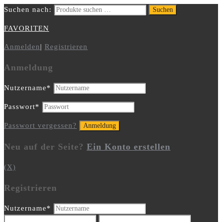
Suchen nach:
Suchen
FAVORITEN
Anmelden
|
Registrieren
Anmeldung
Nutzername
*
Passwort
*
Passwort vergessen?
Neu auf der Seite?
Ein Konto erstellen
(X)
Registrieren
Nutzername
*