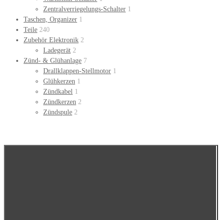
Zentralverriegelungs-Schalter
1
Taschen, Organizer
1
Teile
240
Zubehör Elektronik
2
Ladegerät
2
Zünd- & Glühanlage
7
Drallklappen-Stellmotor
1
Glühkerzen
1
Zündkabel
1
Zündkerzen
2
Zündspule
2