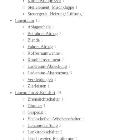
Klima-Kompressor
1
Stellelement, Mischklappe
1
Steuergerät, Heizung/ Lüftung
1
Innenraum
13
Ablageschale
1
Beifahrer-Airbag
2
Blende
1
Fahrer-Airbag
1
Kofferraumwanne
1
Kombi-Instrument
2
Laderaum-Abdeckung
1
Laderaum-Abgrenzung
3
Verkleidungen
1
Zierleisten
1
Innenraum & Komfort
29
Bremslichtschalter
1
Dimmer
1
Gaspedal
1
Heckscheiben-Wischerschalter
1
Heizung/Lüftung
2
Lenkstockschalter
2
Leuchtweiten-Regulierung
1