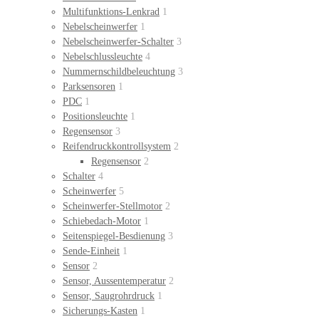
Multifunktions-Lenkrad
1
Nebelscheinwerfer
1
Nebelscheinwerfer-Schalter
3
Nebelschlussleuchte
4
Nummernschildbeleuchtung
3
Parksensoren
1
PDC
1
Positionsleuchte
1
Regensensor
3
Reifendruckkontrollsystem
2
Regensensor
2
Schalter
4
Scheinwerfer
5
Scheinwerfer-Stellmotor
2
Schiebedach-Motor
1
Seitenspiegel-Besdienung
3
Sende-Einheit
1
Sensor
2
Sensor, Aussentemperatur
2
Sensor, Saugrohrdruck
1
Sicherungs-Kasten
1