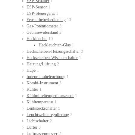
ESP-Schalter
1
ESP-Sensor
1
ESP-Steuergerät
1
Fensterheberbedienung
13
Gas-Potentiometer
3
Gebläsewiderstand
2
Heckleuchte
10
Heckleuchten-Glas
1
Heckscheiben-Heizungsschalter
3
Heckscheiben-Wischerschalter
1
Heizung/Lüftung
2
Hupe
1
Innenraumbeleuchtung
1
Kombi-Instrument
3
Kühler
1
Kühlmitteltemperatursensor
1
Kühltemperatur
1
Lenkstockschalter
5
Leuchtweitenregulierung
3
Lichtschalter
2
Lüfter
3
Luftmassenmesser
2