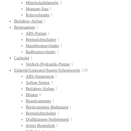
Mittelschalldämpfer
2
Montage-Satz
1
Rohrverbinder
1
Beifahrer-Airbag
1
Bremsanlage
5
ABS-Pumpe
1
Bremslichtschalter
1
Hauptbremszylinder
1
Radbremszylinder
1
Carbiolet
1
Verdeck-Hydraulik-Pumpe
1
Elektrik/Generator/Starter/Scheinwerfer
148
ABS-Steuergerät
1
Airbag-Sensor
3
Beifahrer-Airbag
2
Blinker
8
Boardcomputer
1
Bordcomputer-Bedienung
1
Bremslichtschalter
1
Drallklappen-Stellelement
1
drittes Bremslicht
1