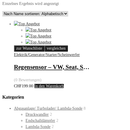
Einzelnes Ergebnis wird angezeigt
zur Wunschliste
vergleichen
Elektrik/Generator/Starter/Scheinwerfer
Regensensor – VW, Seat, Skoda
(0 Bewertungen)
CHF
199.00
In den Warenkorb
Kategorien
Abgasanlage/ Turbolader/ Lambda-Sonde
8
Druckwandler
2
Endschalldämpfer
2
Lambda-Sonde
2