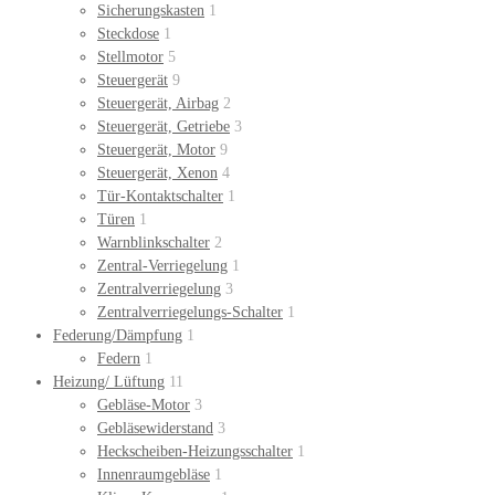
Sicherungskasten
1
Steckdose
1
Stellmotor
5
Steuergerät
9
Steuergerät, Airbag
2
Steuergerät, Getriebe
3
Steuergerät, Motor
9
Steuergerät, Xenon
4
Tür-Kontaktschalter
1
Türen
1
Warnblinkschalter
2
Zentral-Verriegelung
1
Zentralverriegelung
3
Zentralverriegelungs-Schalter
1
Federung/Dämpfung
1
Federn
1
Heizung/ Lüftung
11
Gebläse-Motor
3
Gebläsewiderstand
3
Heckscheiben-Heizungsschalter
1
Innenraumgebläse
1