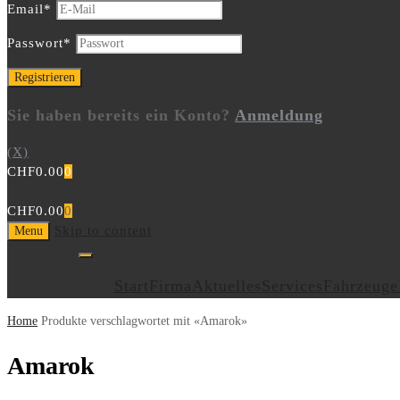
Email
*
Passwort
*
Sie haben bereits ein Konto?
Anmeldung
(X)
CHF
0.00
0
CHF
0.00
0
Skip to content
Menu
Start
Firma
Aktuelles
Services
Fahrzeuge
Home
Produkte verschlagwortet mit «Amarok»
Amarok