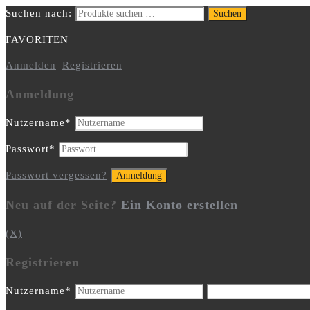
Suchen nach:
Suchen
FAVORITEN
Anmelden
|
Registrieren
Anmeldung
Nutzername
*
Passwort
*
Passwort vergessen?
Neu auf der Seite?
Ein Konto erstellen
(X)
Registrieren
Nutzername
*