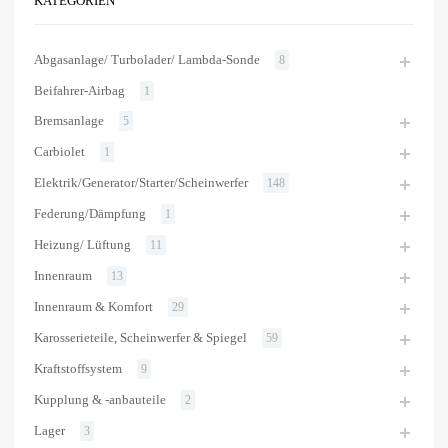
KATEGORIEN
Abgasanlage/ Turbolader/ Lambda-Sonde
8
Beifahrer-Airbag
1
Bremsanlage
5
Carbiolet
1
Elektrik/Generator/Starter/Scheinwerfer
148
Federung/Dämpfung
1
Heizung/ Lüftung
11
Innenraum
13
Innenraum & Komfort
29
Karosserieteile, Scheinwerfer & Spiegel
59
Kraftstoffsystem
9
Kupplung & -anbauteile
2
Lager
3