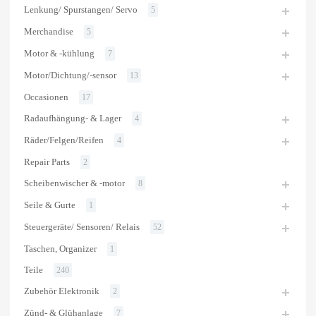
Lenkung/ Spurstangen/ Servo
5
Merchandise
5
Motor & -kühlung
7
Motor/Dichtung/-sensor
13
Occasionen
17
Radaufhängung- & Lager
4
Räder/Felgen/Reifen
4
Repair Parts
2
Scheibenwischer & -motor
8
Seile & Gurte
1
Steuergeräte/ Sensoren/ Relais
52
Taschen, Organizer
1
Teile
240
Zubehör Elektronik
2
Zünd- & Glühanlage
7