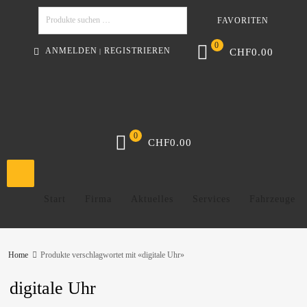
FAVORITEN
Suchen
0
ANMELDEN
REGISTRIEREN
CHF
0.00
|
0
CHF
0.00
Start
Firma
Aktuelles
Services
Fahrzeuge
Home
Produkte verschlagwortet mit «digitale Uhr»
digitale Uhr