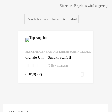
Einzelnes Ergebnis wird angezeigt
zur Wunschliste
vergleichen
ELEKTRIK/GENERATOR/STARTER/SCHEINWERFER
digitale Uhr – Suzuki Swift II
(0 Bewertungen)
29.00
In den War
CHF