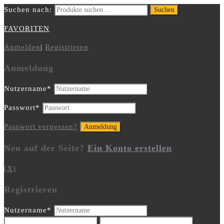
Suchen nach:
Suchen
FAVORITEN
Anmelden
|
Registrieren
Anmeldung
Nutzername
*
Passwort
*
Passwort vergessen?
Neu auf der Seite?
Ein Konto erstellen
(X)
Registrieren
Nutzername
*