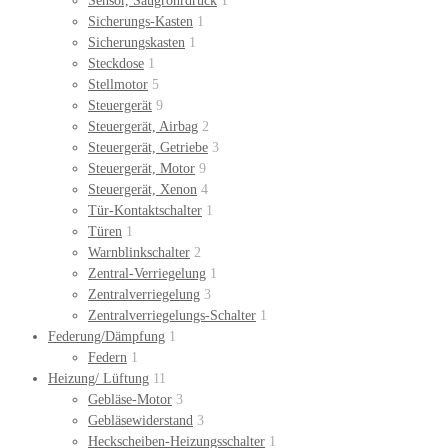
Sensor, Saugrohrdruck
1
Sicherungs-Kasten
1
Sicherungskasten
1
Steckdose
1
Stellmotor
5
Steuergerät
9
Steuergerät, Airbag
2
Steuergerät, Getriebe
3
Steuergerät, Motor
9
Steuergerät, Xenon
4
Tür-Kontaktschalter
1
Türen
1
Warnblinkschalter
2
Zentral-Verriegelung
1
Zentralverriegelung
3
Zentralverriegelungs-Schalter
1
Federung/Dämpfung
1
Federn
1
Heizung/ Lüftung
11
Gebläse-Motor
3
Gebläsewiderstand
3
Heckscheiben-Heizungsschalter
1