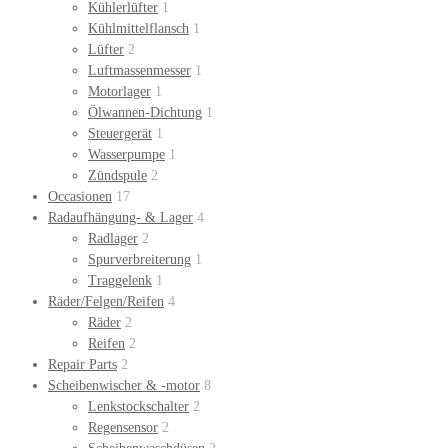
Kühlerlüfter
1
Kühlmittelflansch
1
Lüfter
2
Luftmassenmesser
1
Motorlager
1
Ölwannen-Dichtung
1
Steuergerät
1
Wasserpumpe
1
Zündspule
2
Occasionen
17
Radaufhängung- & Lager
4
Radlager
2
Spurverbreiterung
1
Traggelenk
1
Räder/Felgen/Reifen
4
Räder
2
Reifen
2
Repair Parts
2
Scheibenwischer & -motor
8
Lenkstockschalter
2
Regensensor
2