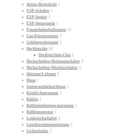
drittes Bremslicht
1
ESP-Schalter
1
ESP-Sensor
1
ESP-Steuergerät
1
Fensterheberbedienung
13
Gas-Potentiometer
3
Gebläsewiderstand
2
Heckleuchte
10
Heckleuchten-Glas
1
Heckscheiben-Heizungsschalter
3
Heckscheiben-Wischerschalter
1
Heizung/Lüftung
2
Hupe
1
Innenraumbeleuchtung
1
Kombi-Instrument
3
Kühler
1
Kühlmitteltemperatursensor
1
Kühltemperatur
1
Lenkstockschalter
5
Leuchtweitenregulierung
3
Lichtschalter
2