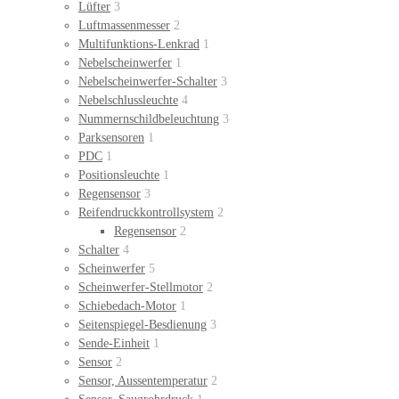
Lüfter
3
Luftmassenmesser
2
Multifunktions-Lenkrad
1
Nebelscheinwerfer
1
Nebelscheinwerfer-Schalter
3
Nebelschlussleuchte
4
Nummernschildbeleuchtung
3
Parksensoren
1
PDC
1
Positionsleuchte
1
Regensensor
3
Reifendruckkontrollsystem
2
Regensensor
2
Schalter
4
Scheinwerfer
5
Scheinwerfer-Stellmotor
2
Schiebedach-Motor
1
Seitenspiegel-Besdienung
3
Sende-Einheit
1
Sensor
2
Sensor, Aussentemperatur
2