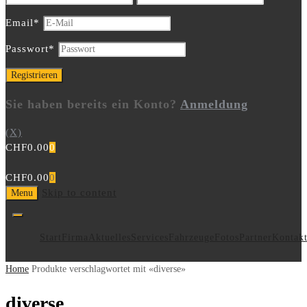
Email
*
Passwort
*
Sie haben bereits ein Konto?
Anmeldung
(X)
CHF
0.00
0
CHF
0.00
0
Skip to content
Menu
Start
Firma
Aktuelles
Services
Fahrzeuge
Fotos
Partner
Kontak
Home
Produkte verschlagwortet mit «diverse»
diverse