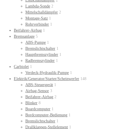
Endschalldämpfer
2
Lambda-Sonde
2
Mittelschalldämpfer
2
Montage-Satz
1
Rohrverbinder
1
Beifahrer-Airbag
1
Bremsanlage
5
ABS-Pumpe
1
Bremslichtschalter
1
Hauptbremszylinder
1
Radbremszylinder
1
Carbiolet
1
Verdeck-Hydraulik-Pumpe
1
Elektrik/Generator/Starter/Scheinwerfer
148
ABS-Steuergerät
1
Airbag-Sensor
3
Beifahrer-Airbag
2
Blinker
8
Boardcomputer
1
Bordcomputer-Bedienung
1
Bremslichtschalter
1
Drallklappen-Stellelement
1