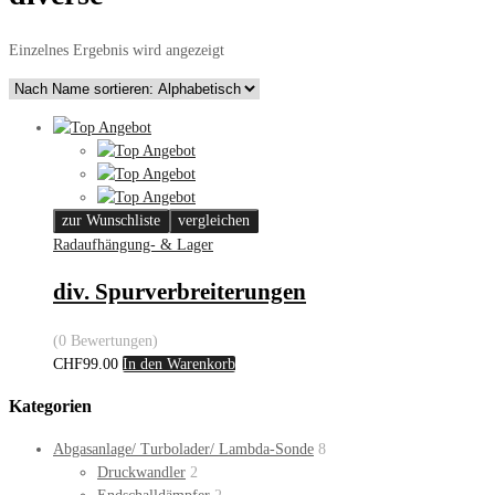
Einzelnes Ergebnis wird angezeigt
zur Wunschliste
vergleichen
Radaufhängung- & Lager
div. Spurverbreiterungen
(0 Bewertungen)
CHF
99.00
In den Warenkorb
Kategorien
Abgasanlage/ Turbolader/ Lambda-Sonde
8
Druckwandler
2