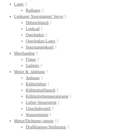
Lager
3
Radlager
2
Lenkung/ Spurstangen/ Servo
5
Dehnschlauch
1
Lenkrad
1
Querlenker
2
Querlenker-Lager
1
Spurstangenkopf
1
Merchandise
5
Flatee
2
Gadgets
3
Motor & -kühlung
7
Anlasser
1
Kühlerlüfter
1
Kühlmittelflansch
1
Kühlmitteltemperatursens
1
Lüfter-Steuergerät
1
Umschaltventil
1
Wasserpumpe
1
Motor/Dichtung/-sensor
13
Drallklappen-Stellmotor
1