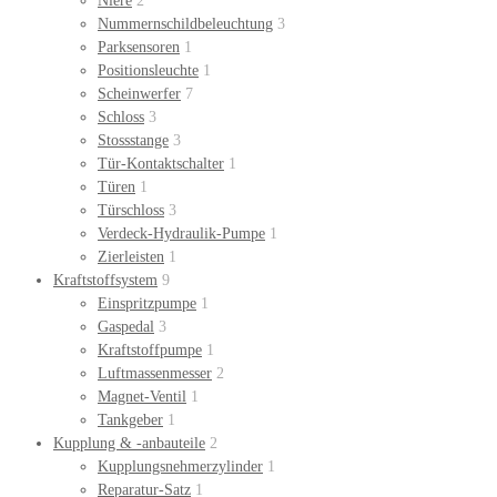
Niere
2
Nummernschildbeleuchtung
3
Parksensoren
1
Positionsleuchte
1
Scheinwerfer
7
Schloss
3
Stossstange
3
Tür-Kontaktschalter
1
Türen
1
Türschloss
3
Verdeck-Hydraulik-Pumpe
1
Zierleisten
1
Kraftstoffsystem
9
Einspritzpumpe
1
Gaspedal
3
Kraftstoffpumpe
1
Luftmassenmesser
2
Magnet-Ventil
1
Tankgeber
1
Kupplung & -anbauteile
2
Kupplungsnehmerzylinder
1
Reparatur-Satz
1