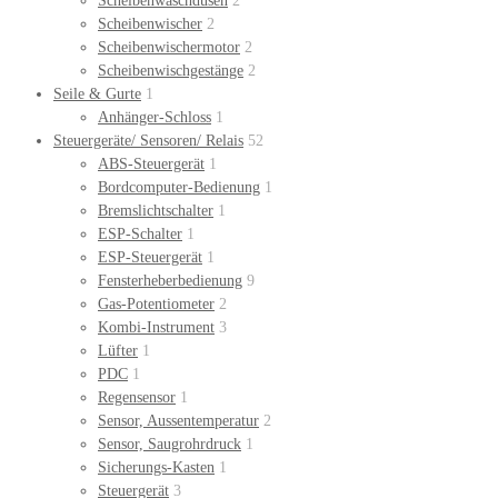
Scheibenwaschdüsen
2
Scheibenwischer
2
Scheibenwischermotor
2
Scheibenwischgestänge
2
Seile & Gurte
1
Anhänger-Schloss
1
Steuergeräte/ Sensoren/ Relais
52
ABS-Steuergerät
1
Bordcomputer-Bedienung
1
Bremslichtschalter
1
ESP-Schalter
1
ESP-Steuergerät
1
Fensterheberbedienung
9
Gas-Potentiometer
2
Kombi-Instrument
3
Lüfter
1
PDC
1
Regensensor
1
Sensor, Aussentemperatur
2
Sensor, Saugrohrdruck
1
Sicherungs-Kasten
1
Steuergerät
3