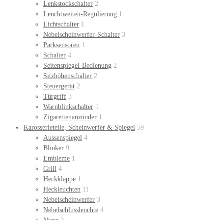
Lenkstockschalter
2
Leuchtweiten-Regulierung
1
Lichtschalter
1
Nebelscheinwerfer-Schalter
3
Parksensoren
1
Schalter
4
Seitenspiegel-Bedienung
2
Sitzhöhenschalter
2
Steuergerät
2
Türgriff
3
Warnblinkschalter
1
Zigarettenanzünder
1
Karosserieteile, Scheinwerfer & Spiegel
59
Aussenspiegel
4
Blinker
9
Embleme
1
Grill
4
Heckklappe
1
Heckleuchten
11
Nebelscheinwerfer
3
Nebelschlussleuchte
4