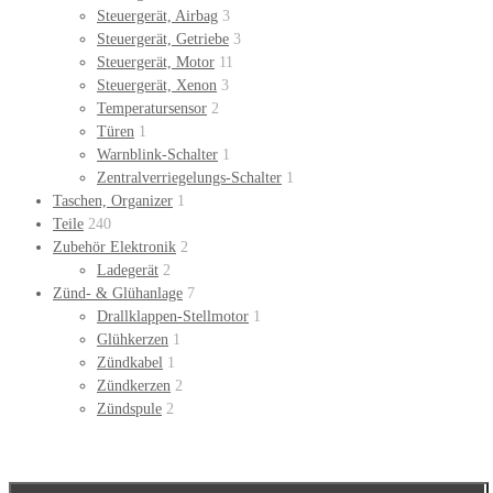
Steuergerät, Airbag
3
Steuergerät, Getriebe
3
Steuergerät, Motor
11
Steuergerät, Xenon
3
Temperatursensor
2
Türen
1
Warnblink-Schalter
1
Zentralverriegelungs-Schalter
1
Taschen, Organizer
1
Teile
240
Zubehör Elektronik
2
Ladegerät
2
Zünd- & Glühanlage
7
Drallklappen-Stellmotor
1
Glühkerzen
1
Zündkabel
1
Zündkerzen
2
Zündspule
2