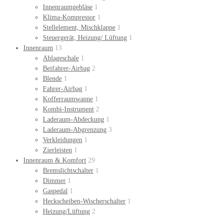
Innenraumgebläse
1
Klima-Kompressor
1
Stellelement, Mischklappe
1
Steuergerät, Heizung/ Lüftung
1
Innenraum
13
Ablageschale
1
Beifahrer-Airbag
2
Blende
1
Fahrer-Airbag
1
Kofferraumwanne
1
Kombi-Instrument
2
Laderaum-Abdeckung
1
Laderaum-Abgrenzung
3
Verkleidungen
1
Zierleisten
1
Innenraum & Komfort
29
Bremslichtschalter
1
Dimmer
1
Gaspedal
1
Heckscheiben-Wischerschalter
1
Heizung/Lüftung
2