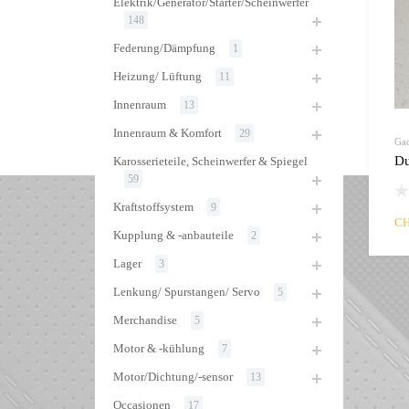
Elektrik/Generator/Starter/Scheinwerfer
148
Federung/Dämpfung
1
Heizung/ Lüftung
11
Innenraum
13
Innenraum & Komfort
29
Gad
Karosserieteile, Scheinwerfer & Spiegel
59
Kraftstoffsystem
9
C
Kupplung & -anbauteile
2
Lager
3
Lenkung/ Spurstangen/ Servo
5
Merchandise
5
Motor & -kühlung
7
Motor/Dichtung/-sensor
13
Occasionen
17