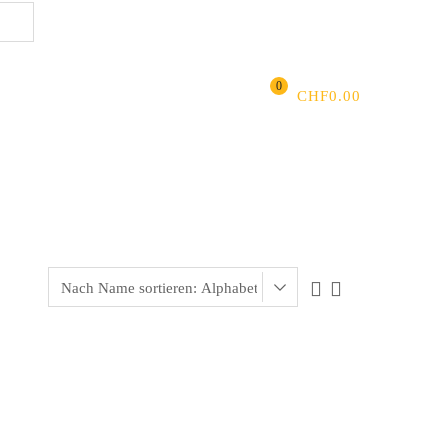
ANMELDEN
|
REGISTRIEREN
FAVORITEN
Suchen
0
t
CHF
0.00