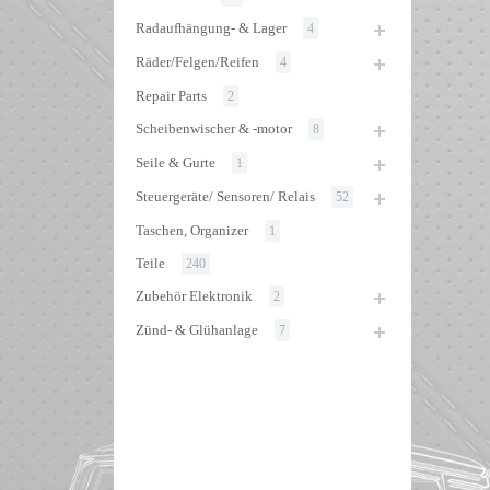
Radaufhängung- & Lager
4
Räder/Felgen/Reifen
4
Repair Parts
2
Scheibenwischer & -motor
8
Seile & Gurte
1
Steuergeräte/ Sensoren/ Relais
52
Taschen, Organizer
1
Teile
240
Zubehör Elektronik
2
Zünd- & Glühanlage
7