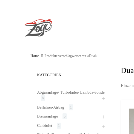
Start
Firma
Aktue
Home
Produkte verschlagwortet mit «Dual»
Dua
KATEGORIEN
Einzeln
Abgasanlage/ Turbolader/ Lambda-Sonde
8
Beifahrer-Airbag
1
Bremsanlage
5
Carbiolet
1