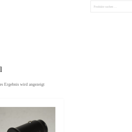
lles
Services
Fahrzeuge
Fotos
Partner
Kontak
l
es Ergebnis wird angezeigt
zur Wunschliste
vergleichen