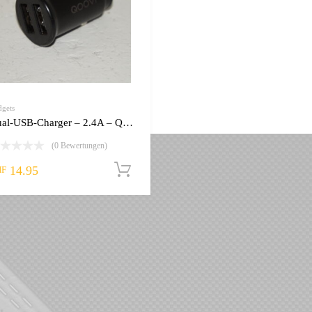
gets
Dual-USB-Charger – 2.4A – Qoovi
(0 Bewertungen)
14.95
In den Warenkorb
HF