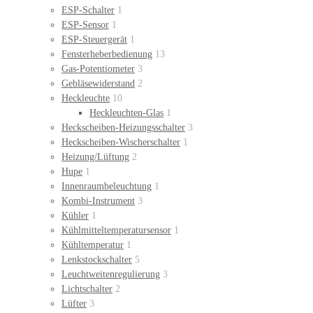
ESP-Schalter
1
ESP-Sensor
1
ESP-Steuergerät
1
Fensterheberbedienung
13
Gas-Potentiometer
3
Gebläsewiderstand
2
Heckleuchte
10
Heckleuchten-Glas
1
Heckscheiben-Heizungsschalter
3
Heckscheiben-Wischerschalter
1
Heizung/Lüftung
2
Hupe
1
Innenraumbeleuchtung
1
Kombi-Instrument
3
Kühler
1
Kühlmitteltemperatursensor
1
Kühltemperatur
1
Lenkstockschalter
5
Leuchtweitenregulierung
3
Lichtschalter
2
Lüfter
3