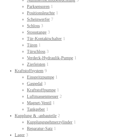
Nummernschildbeleuchtung
3
Parksensoren
1
Positionsleuchte
1
Scheinwerfer
7
Schloss
3
Stossstange
3
Tür-Kontaktschalter
1
Türen
1
Türschloss
3
Verdeck-Hydraulik-Pumpe
1
Zierleisten
1
Kraftstoffsystem
9
Einspritzpumpe
1
Gaspedal
3
Kraftstoffpumpe
1
Luftmassenmesser
2
Magnet-Ventil
1
Tankgeber
1
Kupplung & -anbauteile
2
Kupplungsnehmerzylinder
1
Reparatur-Satz
1
Lager
3