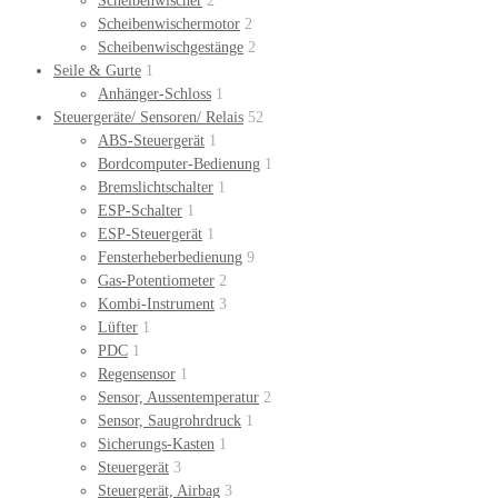
Scheibenwischer
2
Scheibenwischermotor
2
Scheibenwischgestänge
2
Seile & Gurte
1
Anhänger-Schloss
1
Steuergeräte/ Sensoren/ Relais
52
ABS-Steuergerät
1
Bordcomputer-Bedienung
1
Bremslichtschalter
1
ESP-Schalter
1
ESP-Steuergerät
1
Fensterheberbedienung
9
Gas-Potentiometer
2
Kombi-Instrument
3
Lüfter
1
PDC
1
Regensensor
1
Sensor, Aussentemperatur
2
Sensor, Saugrohrdruck
1
Sicherungs-Kasten
1
Steuergerät
3
Steuergerät, Airbag
3