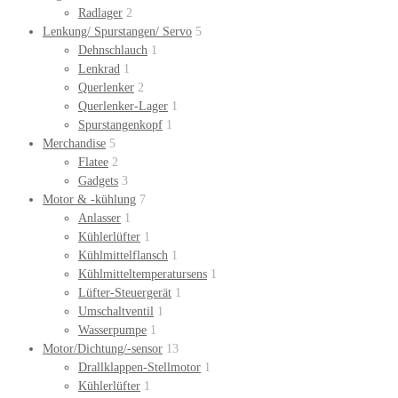
Radlager
2
Lenkung/ Spurstangen/ Servo
5
Dehnschlauch
1
Lenkrad
1
Querlenker
2
Querlenker-Lager
1
Spurstangenkopf
1
Merchandise
5
Flatee
2
Gadgets
3
Motor & -kühlung
7
Anlasser
1
Kühlerlüfter
1
Kühlmittelflansch
1
Kühlmitteltemperatursens
1
Lüfter-Steuergerät
1
Umschaltventil
1
Wasserpumpe
1
Motor/Dichtung/-sensor
13
Drallklappen-Stellmotor
1
Kühlerlüfter
1