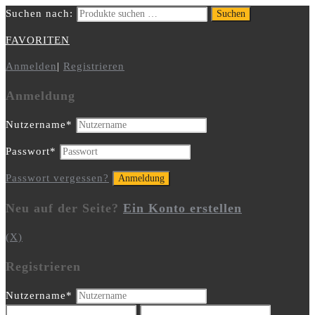
Suchen nach:
Suchen
FAVORITEN
Anmelden
|
Registrieren
Anmeldung
Nutzername
*
Passwort
*
Passwort vergessen?
Neu auf der Seite?
Ein Konto erstellen
(X)
Registrieren
Nutzername
*