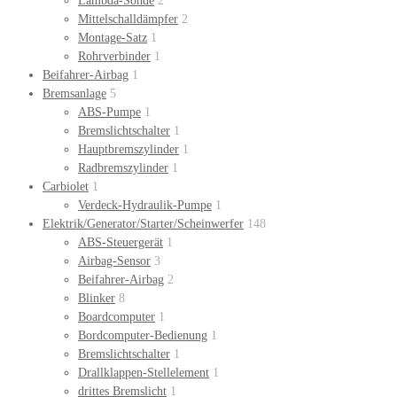
Lambda-Sonde
2
Mittelschalldämpfer
2
Montage-Satz
1
Rohrverbinder
1
Beifahrer-Airbag
1
Bremsanlage
5
ABS-Pumpe
1
Bremslichtschalter
1
Hauptbremszylinder
1
Radbremszylinder
1
Carbiolet
1
Verdeck-Hydraulik-Pumpe
1
Elektrik/Generator/Starter/Scheinwerfer
148
ABS-Steuergerät
1
Airbag-Sensor
3
Beifahrer-Airbag
2
Blinker
8
Boardcomputer
1
Bordcomputer-Bedienung
1
Bremslichtschalter
1
Drallklappen-Stellelement
1
drittes Bremslicht
1