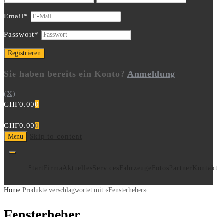
Email
*
Passwort
*
Sie haben bereits ein Konto?
Anmeldung
(X)
CHF
0.00
0
CHF
0.00
0
Skip to content
Menu
Start
Firma
Aktuelles
Services
Fahrzeuge
Fotos
Partner
Kontak
Home
Produkte verschlagwortet mit «Fensterheber»
Fensterheber