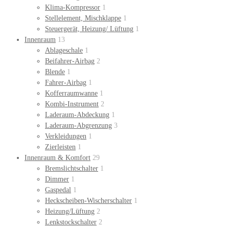
Klima-Kompressor
1
Stellelement, Mischklappe
1
Steuergerät, Heizung/ Lüftung
1
Innenraum
13
Ablageschale
1
Beifahrer-Airbag
2
Blende
1
Fahrer-Airbag
1
Kofferraumwanne
1
Kombi-Instrument
2
Laderaum-Abdeckung
1
Laderaum-Abgrenzung
3
Verkleidungen
1
Zierleisten
1
Innenraum & Komfort
29
Bremslichtschalter
1
Dimmer
1
Gaspedal
1
Heckscheiben-Wischerschalter
1
Heizung/Lüftung
2
Lenkstockschalter
2