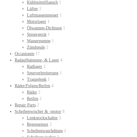
Kühlmittelflansch
1
Lüfter
2
Luftmassenmesser
1
Motorlager
1
Ölwannen-Dichtung
1
Steuergerät
1
Wasserpumpe
1
Zündspule
2
Occasionen
17
Radaufhängung- & Lager
4
Radlager
2
Spurverbreiterung
1
Traggelenk
1
Räder/Felgen/Reifen
4
Räder
2
Reifen
2
Repair Parts
2
Scheibenwischer & -motor
8
Lenkstockschalter
2
Regensensor
2
Scheibenwaschdüsen
2