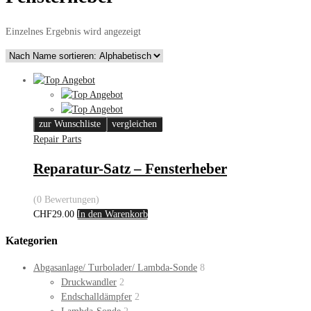
Einzelnes Ergebnis wird angezeigt
zur Wunschliste
vergleichen
Repair Parts
Reparatur-Satz – Fensterheber
(0 Bewertungen)
CHF
29.00
In den Warenkorb
Kategorien
Abgasanlage/ Turbolader/ Lambda-Sonde
8
Druckwandler
2
Endschalldämpfer
2