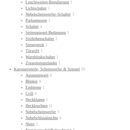
Leuchtweiten-Regulierung
1
Lichtschalter
1
Nebelscheinwerfer-Schalter
3
Parksensoren
1
Schalter
4
Seitenspiegel-Bedienung
2
Sitzhöhenschalter
2
Steuergerät
2
Türgriff
3
Warnblinkschalter
1
Zigarettenanzünder
1
Karosserieteile, Scheinwerfer & Spiegel
59
Aussenspiegel
4
Blinker
9
Embleme
1
Grill
4
Heckklappe
1
Heckleuchten
11
Nebelscheinwerfer
3
Nebelschlussleuchte
4
Niere
2