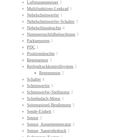
Luftmassenmesser
2
Multifunktions-Lenkrad
1
Nebelscheinwerfer
1
Nebelscheinwerfer-Schalter
3
Nebelschlussleuchte
4
Nummernschildbeleuchtung
3
Parksensoren
1
PDC
1
Positionsleuchte
1
Regensensor
3
Reifendruckkontrollsystem
2
Regensensor
2
Schalter
4
Scheinwerfer
5
Scheinwerfer-Stellmotor
2
Schiebedach-Motor
1
Seitenspiegel-Besdienung
3
Sende-Einheit
1
Sensor
2
Sensor, Aussentemperatur
2
Sensor, Saugrohrdruck
1