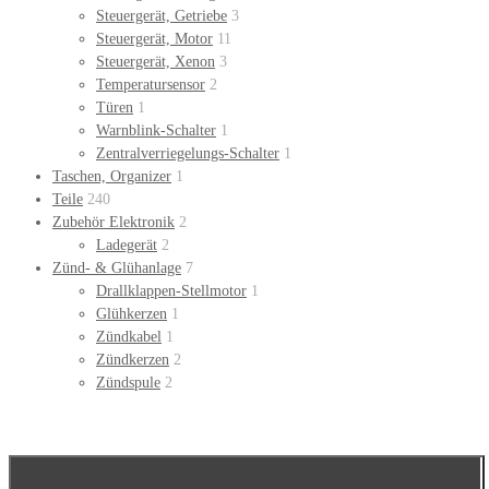
Steuergerät, Getriebe
3
Steuergerät, Motor
11
Steuergerät, Xenon
3
Temperatursensor
2
Türen
1
Warnblink-Schalter
1
Zentralverriegelungs-Schalter
1
Taschen, Organizer
1
Teile
240
Zubehör Elektronik
2
Ladegerät
2
Zünd- & Glühanlage
7
Drallklappen-Stellmotor
1
Glühkerzen
1
Zündkabel
1
Zündkerzen
2
Zündspule
2