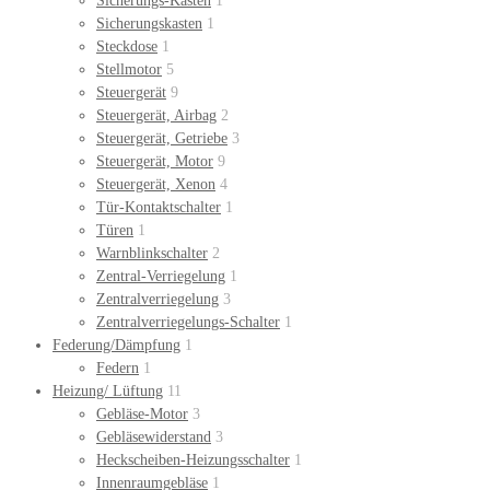
Sicherungs-Kasten
1
Sicherungskasten
1
Steckdose
1
Stellmotor
5
Steuergerät
9
Steuergerät, Airbag
2
Steuergerät, Getriebe
3
Steuergerät, Motor
9
Steuergerät, Xenon
4
Tür-Kontaktschalter
1
Türen
1
Warnblinkschalter
2
Zentral-Verriegelung
1
Zentralverriegelung
3
Zentralverriegelungs-Schalter
1
Federung/Dämpfung
1
Federn
1
Heizung/ Lüftung
11
Gebläse-Motor
3
Gebläsewiderstand
3
Heckscheiben-Heizungsschalter
1
Innenraumgebläse
1