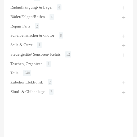
Radaufhängung- & Lager
4
Räder/Felgen/Reifen
4
Repair Parts
2
Scheibenwischer & -motor
8
Seile & Gurte
1
Steuergeräte/ Sensoren/ Relais
52
Taschen, Organizer
1
Teile
240
Zubehör Elektronik
2
Zünd- & Glühanlage
7