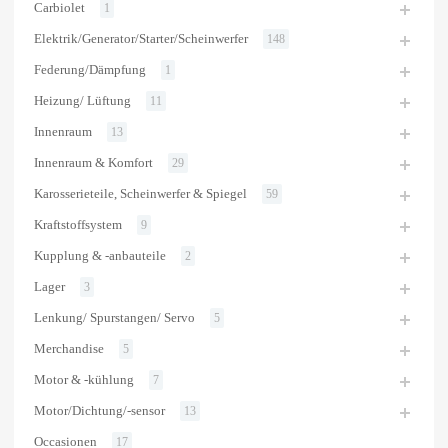
Carbiolet
1
Elektrik/Generator/Starter/Scheinwerfer
148
Federung/Dämpfung
1
Heizung/ Lüftung
11
Innenraum
13
Innenraum & Komfort
29
Karosserieteile, Scheinwerfer & Spiegel
59
Kraftstoffsystem
9
Kupplung & -anbauteile
2
Lager
3
Lenkung/ Spurstangen/ Servo
5
Merchandise
5
Motor & -kühlung
7
Motor/Dichtung/-sensor
13
Occasionen
17