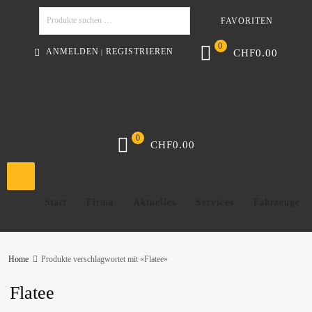
FAVORITEN
Suchen
0
ANMELDEN
REGISTRIEREN
CHF
0.00
|
0
CHF
0.00
Start
Firma
Aktuelles
Services
Fahrzeuge
Home
Produkte verschlagwortet mit «Flatee»
Flatee