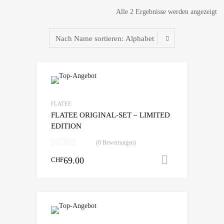
Alle 2 Ergebnisse werden angezeigt
zur Wunschliste
vergleichen
FLATEE
FLATEE ORIGINAL-SET – LIMITED
EDITION
(0 Bewertungen)
69.00
In den War
CHF
zur Wunschliste