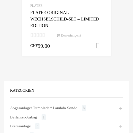
vergleichen
FLATEE
FLATEE ORIGINAL-
WECHSELSCHILD-SET – LIMITED
EDITION
(0 Bewertungen)
99.00
In den War
CHF
KATEGORIEN
Abgasanlage/ Turbolader/ Lambda-Sonde
8
Beifahrer-Airbag
1
Bremsanlage
5