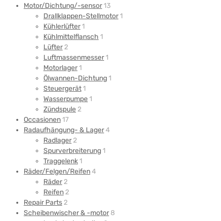
Motor/Dichtung/-sensor
13
Drallklappen-Stellmotor
1
Kühlerlüfter
1
Kühlmittelflansch
1
Lüfter
2
Luftmassenmesser
1
Motorlager
1
Ölwannen-Dichtung
1
Steuergerät
1
Wasserpumpe
1
Zündspule
2
Occasionen
17
Radaufhängung- & Lager
4
Radlager
2
Spurverbreiterung
1
Traggelenk
1
Räder/Felgen/Reifen
4
Räder
2
Reifen
2
Repair Parts
2
Scheibenwischer & -motor
8