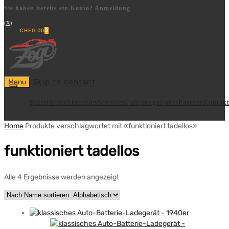
Sie haben bereits ein Konto?
Anmeldung
(X)
0
CHF
0.00
Skip to content
Menu
Start
Firma
Aktuelles
Services
Fahrzeuge
Fotos
Partner
Kontak
Home
Produkte verschlagwortet mit «funktioniert tadellos»
funktioniert tadellos
Alle 4 Ergebnisse werden angezeigt