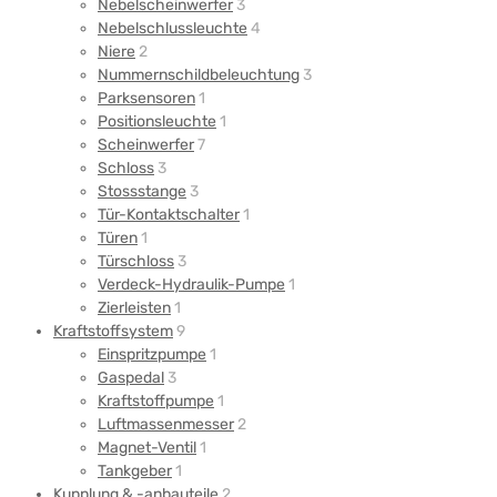
Nebelscheinwerfer
3
Nebelschlussleuchte
4
Niere
2
Nummernschildbeleuchtung
3
Parksensoren
1
Positionsleuchte
1
Scheinwerfer
7
Schloss
3
Stossstange
3
Tür-Kontaktschalter
1
Türen
1
Türschloss
3
Verdeck-Hydraulik-Pumpe
1
Zierleisten
1
Kraftstoffsystem
9
Einspritzpumpe
1
Gaspedal
3
Kraftstoffpumpe
1
Luftmassenmesser
2
Magnet-Ventil
1
Tankgeber
1
Kupplung & -anbauteile
2