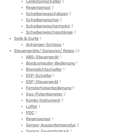
Lenkstockschalter
2
Regensensor
2
Scheibenwaschdüsen
2
Scheibenwischer
2
Scheibenwischermotor
2
Scheibenwischgestänge
2
Seile & Gurte
1
Anhänger-Schloss
1
Steuergeräte/ Sensoren/ Relais
52
ABS-Steuergerät
1
Bordcomputer-Bedienung
1
Bremslichtschalter
1
ESP-Schalter
1
ESP-Steuergerät
1
Fensterheberbedienung
9
Gas-Potentiometer
2
Kombi-Instrument
3
Lüfter
1
PDC
1
Regensensor
1
Sensor, Aussentemperatur
2
Sensor, Saugrohrdruck
1