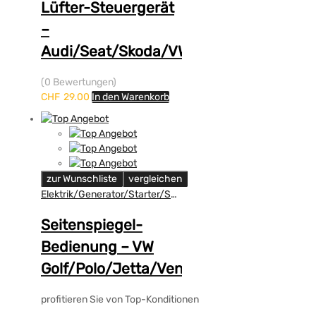
Lüfter-Steuergerät
–
Audi/Seat/Skoda/VW
(0 Bewertungen)
CHF
29.00
In den Warenkorb
zur Wunschliste
vergleichen
Elektrik/Generator/Starter/Scheinwerfer
Seitenspiegel-
Bedienung – VW
Golf/Polo/Jetta/Vento
profitieren Sie von Top-Konditionen