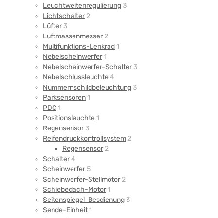
Leuchtweitenregulierung
3
Lichtschalter
2
Lüfter
3
Luftmassenmesser
2
Multifunktions-Lenkrad
1
Nebelscheinwerfer
1
Nebelscheinwerfer-Schalter
3
Nebelschlussleuchte
4
Nummernschildbeleuchtung
3
Parksensoren
1
PDC
1
Positionsleuchte
1
Regensensor
3
Reifendruckkontrollsystem
2
Regensensor
2
Schalter
4
Scheinwerfer
5
Scheinwerfer-Stellmotor
2
Schiebedach-Motor
1
Seitenspiegel-Besdienung
3
Sende-Einheit
1