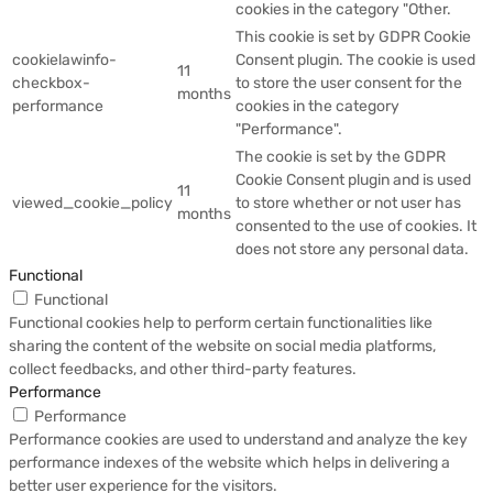
cookies in the category "Other.
This cookie is set by GDPR Cookie
cookielawinfo-
Consent plugin. The cookie is used
11
checkbox-
to store the user consent for the
months
performance
cookies in the category
"Performance".
The cookie is set by the GDPR
Cookie Consent plugin and is used
11
viewed_cookie_policy
to store whether or not user has
months
consented to the use of cookies. It
does not store any personal data.
Functional
Functional
Functional cookies help to perform certain functionalities like
sharing the content of the website on social media platforms,
collect feedbacks, and other third-party features.
Performance
Performance
Performance cookies are used to understand and analyze the key
performance indexes of the website which helps in delivering a
better user experience for the visitors.