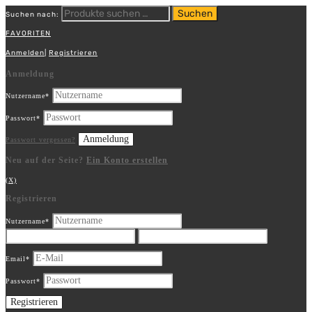
Suchen
Suchen nach:
FAVORITEN
Anmelden
|
Registrieren
Anmeldung
Nutzername
*
Passwort
*
Passwort vergessen?
Neu auf der Seite?
Ein Konto erstellen
(X)
Registrieren
Nutzername
*
Email
*
Passwort
*