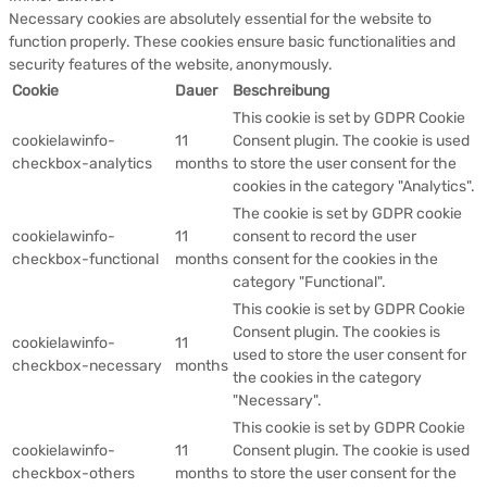
Necessary cookies are absolutely essential for the website to
function properly. These cookies ensure basic functionalities and
security features of the website, anonymously.
Cookie
Dauer
Beschreibung
This cookie is set by GDPR Cookie
cookielawinfo-
11
Consent plugin. The cookie is used
checkbox-analytics
months
to store the user consent for the
cookies in the category "Analytics".
The cookie is set by GDPR cookie
cookielawinfo-
11
consent to record the user
checkbox-functional
months
consent for the cookies in the
category "Functional".
This cookie is set by GDPR Cookie
Consent plugin. The cookies is
cookielawinfo-
11
used to store the user consent for
checkbox-necessary
months
the cookies in the category
"Necessary".
This cookie is set by GDPR Cookie
cookielawinfo-
11
Consent plugin. The cookie is used
checkbox-others
months
to store the user consent for the