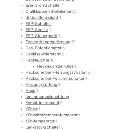
Bremslichtschalter
1
Drallklappen-Stellelement
1
drittes Bremslicht
1
ESP-Schalter
1
ESP-Sensor
1
ESP-Steuergerät
1
Fensterheberbedienung
13
Gas-Potentiometer
3
Gebläsewiderstand
2
Heckleuchte
10
Heckleuchten-Glas
1
Heckscheiben-Heizungsschalter
3
Heckscheiben-Wischerschalter
1
Heizung/Lüftung
2
Hupe
1
Innenraumbeleuchtung
1
Kombi-Instrument
3
Kühler
1
Kühlmitteltemperatursensor
1
Kühltemperatur
1
Lenkstockschalter
5