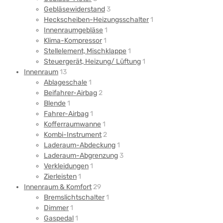
Gebläsewiderstand
3
Heckscheiben-Heizungsschalter
1
Innenraumgebläse
1
Klima-Kompressor
1
Stellelement, Mischklappe
1
Steuergerät, Heizung/ Lüftung
1
Innenraum
13
Ablageschale
1
Beifahrer-Airbag
2
Blende
1
Fahrer-Airbag
1
Kofferraumwanne
1
Kombi-Instrument
2
Laderaum-Abdeckung
1
Laderaum-Abgrenzung
3
Verkleidungen
1
Zierleisten
1
Innenraum & Komfort
29
Bremslichtschalter
1
Dimmer
1
Gaspedal
1