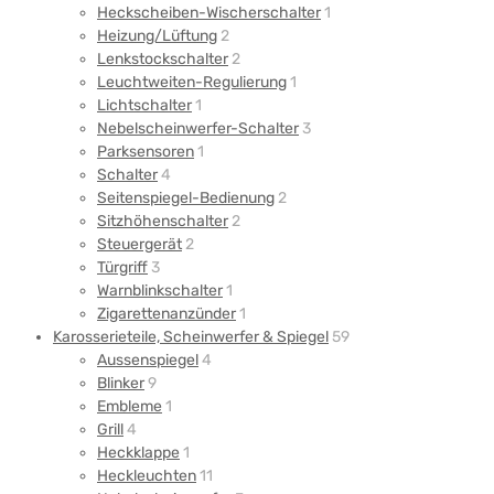
Heckscheiben-Wischerschalter
1
Heizung/Lüftung
2
Lenkstockschalter
2
Leuchtweiten-Regulierung
1
Lichtschalter
1
Nebelscheinwerfer-Schalter
3
Parksensoren
1
Schalter
4
Seitenspiegel-Bedienung
2
Sitzhöhenschalter
2
Steuergerät
2
Türgriff
3
Warnblinkschalter
1
Zigarettenanzünder
1
Karosserieteile, Scheinwerfer & Spiegel
59
Aussenspiegel
4
Blinker
9
Embleme
1
Grill
4
Heckklappe
1
Heckleuchten
11