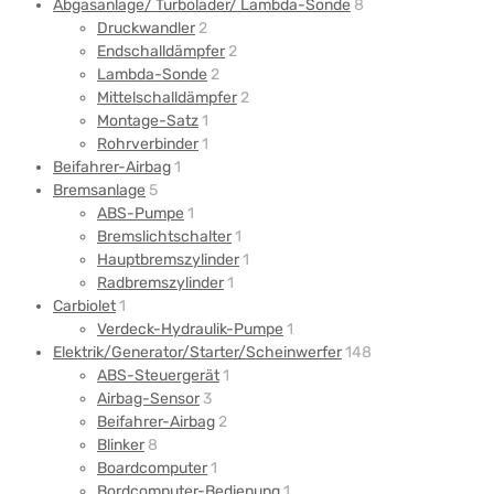
Abgasanlage/ Turbolader/ Lambda-Sonde
8
Druckwandler
2
Endschalldämpfer
2
Lambda-Sonde
2
Mittelschalldämpfer
2
Montage-Satz
1
Rohrverbinder
1
Beifahrer-Airbag
1
Bremsanlage
5
ABS-Pumpe
1
Bremslichtschalter
1
Hauptbremszylinder
1
Radbremszylinder
1
Carbiolet
1
Verdeck-Hydraulik-Pumpe
1
Elektrik/Generator/Starter/Scheinwerfer
148
ABS-Steuergerät
1
Airbag-Sensor
3
Beifahrer-Airbag
2
Blinker
8
Boardcomputer
1
Bordcomputer-Bedienung
1