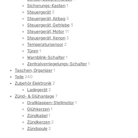
Sicherungs-Kasten
1
Steuergerät
3
Steuergerät, Airbag
3
Steuergerät, Getriebe
3
Steuergerät, Motor
11
Steuergerät, Xenon
3
Temperatursensor
2
Türen
1
Warnblink-Schalter
1
Zentralverriegelungs-Schalter
1
Taschen, Organizer
1
Teile
240
Zubehör Elektronik
2
Ladegerät
2
Zünd- & Glühanlage
7
Drallklappen-Stellmotor
1
Glühkerzen
1
Zündkabel
1
Zündkerzen
2
Zündspule
2