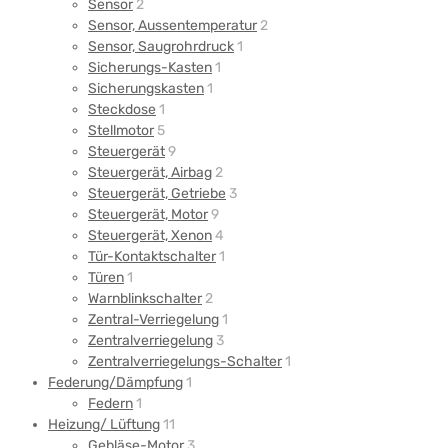
Sensor
2
Sensor, Aussentemperatur
2
Sensor, Saugrohrdruck
1
Sicherungs-Kasten
1
Sicherungskasten
1
Steckdose
1
Stellmotor
5
Steuergerät
9
Steuergerät, Airbag
2
Steuergerät, Getriebe
3
Steuergerät, Motor
9
Steuergerät, Xenon
4
Tür-Kontaktschalter
1
Türen
1
Warnblinkschalter
2
Zentral-Verriegelung
1
Zentralverriegelung
3
Zentralverriegelungs-Schalter
1
Federung/Dämpfung
1
Federn
1
Heizung/ Lüftung
11
Gebläse-Motor
3