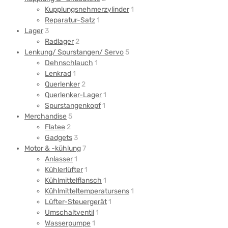
Kupplungsnehmerzylinder
1
Reparatur-Satz
1
Lager
3
Radlager
2
Lenkung/ Spurstangen/ Servo
5
Dehnschlauch
1
Lenkrad
1
Querlenker
2
Querlenker-Lager
1
Spurstangenkopf
1
Merchandise
5
Flatee
2
Gadgets
3
Motor & -kühlung
7
Anlasser
1
Kühlerlüfter
1
Kühlmittelflansch
1
Kühlmitteltemperatursens
1
Lüfter-Steuergerät
1
Umschaltventil
1
Wasserpumpe
1