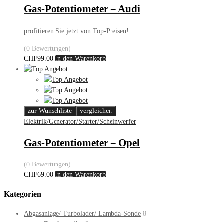
Gas-Potentiometer – Audi
profitieren Sie jetzt von Top-Preisen!
(0 Bewertungen)
CHF
99.00
In den Warenkorb
zur Wunschliste
vergleichen
Elektrik/Generator/Starter/Scheinwerfer
Gas-Potentiometer – Opel
(0 Bewertungen)
CHF
69.00
In den Warenkorb
Kategorien
Abgasanlage/ Turbolader/ Lambda-Sonde
8