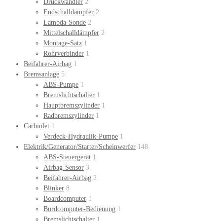
Druckwandler
2
Endschalldämpfer
2
Lambda-Sonde
2
Mittelschalldämpfer
2
Montage-Satz
1
Rohrverbinder
1
Beifahrer-Airbag
1
Bremsanlage
5
ABS-Pumpe
1
Bremslichtschalter
1
Hauptbremszylinder
1
Radbremszylinder
1
Carbiolet
1
Verdeck-Hydraulik-Pumpe
1
Elektrik/Generator/Starter/Scheinwerfer
148
ABS-Steuergerät
1
Airbag-Sensor
3
Beifahrer-Airbag
2
Blinker
8
Boardcomputer
1
Bordcomputer-Bedienung
1
Bremslichtschalter
1