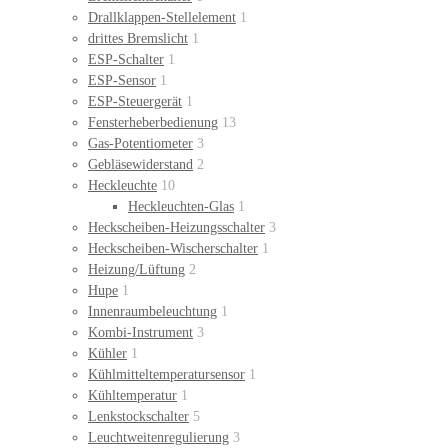
Drallklappen-Stellelement
1
drittes Bremslicht
1
ESP-Schalter
1
ESP-Sensor
1
ESP-Steuergerät
1
Fensterheberbedienung
13
Gas-Potentiometer
3
Gebläsewiderstand
2
Heckleuchte
10
Heckleuchten-Glas
1
Heckscheiben-Heizungsschalter
3
Heckscheiben-Wischerschalter
1
Heizung/Lüftung
2
Hupe
1
Innenraumbeleuchtung
1
Kombi-Instrument
3
Kühler
1
Kühlmitteltemperatursensor
1
Kühltemperatur
1
Lenkstockschalter
5
Leuchtweitenregulierung
3