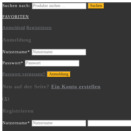
Suchen nach:
Suchen
FAVORITEN
Anmelden
|
Registrieren
Anmeldung
Nutzername
*
Passwort
*
Passwort vergessen?
Neu auf der Seite?
Ein Konto erstellen
(X)
Registrieren
Nutzername
*