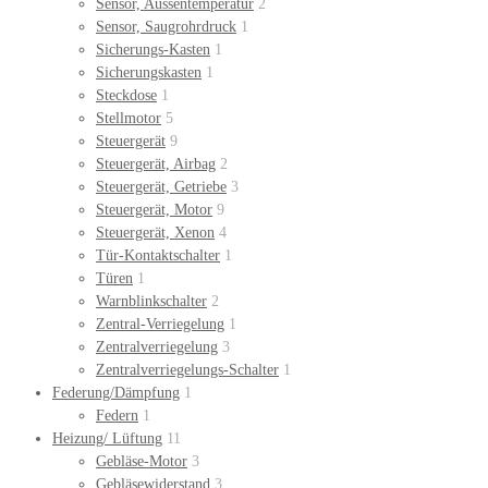
Sensor, Aussentemperatur
2
Sensor, Saugrohrdruck
1
Sicherungs-Kasten
1
Sicherungskasten
1
Steckdose
1
Stellmotor
5
Steuergerät
9
Steuergerät, Airbag
2
Steuergerät, Getriebe
3
Steuergerät, Motor
9
Steuergerät, Xenon
4
Tür-Kontaktschalter
1
Türen
1
Warnblinkschalter
2
Zentral-Verriegelung
1
Zentralverriegelung
3
Zentralverriegelungs-Schalter
1
Federung/Dämpfung
1
Federn
1
Heizung/ Lüftung
11
Gebläse-Motor
3
Gebläsewiderstand
3