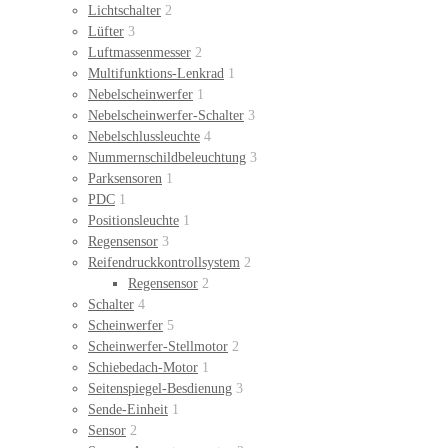
Lichtschalter
2
Lüfter
3
Luftmassenmesser
2
Multifunktions-Lenkrad
1
Nebelscheinwerfer
1
Nebelscheinwerfer-Schalter
3
Nebelschlussleuchte
4
Nummernschildbeleuchtung
3
Parksensoren
1
PDC
1
Positionsleuchte
1
Regensensor
3
Reifendruckkontrollsystem
2
Regensensor
2
Schalter
4
Scheinwerfer
5
Scheinwerfer-Stellmotor
2
Schiebedach-Motor
1
Seitenspiegel-Besdienung
3
Sende-Einheit
1
Sensor
2