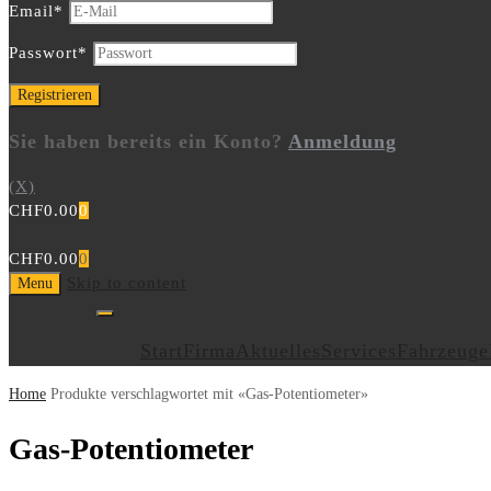
Email
*
Passwort
*
Sie haben bereits ein Konto?
Anmeldung
(X)
CHF
0.00
0
CHF
0.00
0
Skip to content
Menu
Start
Firma
Aktuelles
Services
Fahrzeuge
Home
Produkte verschlagwortet mit «Gas-Potentiometer»
Gas-Potentiometer