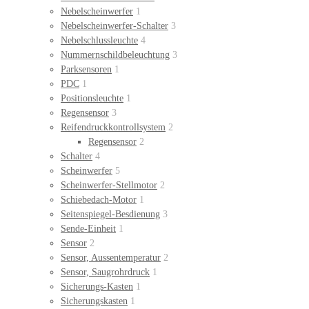
Nebelscheinwerfer
1
Nebelscheinwerfer-Schalter
3
Nebelschlussleuchte
4
Nummernschildbeleuchtung
3
Parksensoren
1
PDC
1
Positionsleuchte
1
Regensensor
3
Reifendruckkontrollsystem
2
Regensensor
2
Schalter
4
Scheinwerfer
5
Scheinwerfer-Stellmotor
2
Schiebedach-Motor
1
Seitenspiegel-Besdienung
3
Sende-Einheit
1
Sensor
2
Sensor, Aussentemperatur
2
Sensor, Saugrohrdruck
1
Sicherungs-Kasten
1
Sicherungskasten
1