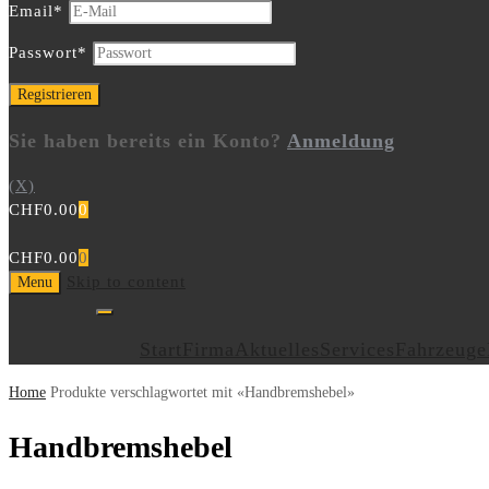
Email
*
Passwort
*
Sie haben bereits ein Konto?
Anmeldung
(X)
CHF
0.00
0
CHF
0.00
0
Skip to content
Menu
Start
Firma
Aktuelles
Services
Fahrzeuge
Home
Produkte verschlagwortet mit «Handbremshebel»
Handbremshebel