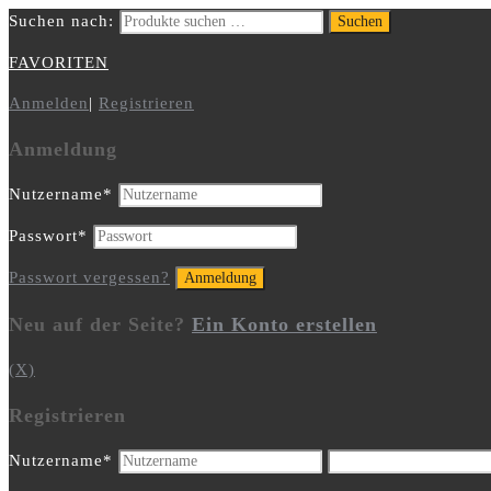
Suchen nach:
Suchen
FAVORITEN
Anmelden
|
Registrieren
Anmeldung
Nutzername
*
Passwort
*
Passwort vergessen?
Neu auf der Seite?
Ein Konto erstellen
(X)
Registrieren
Nutzername
*