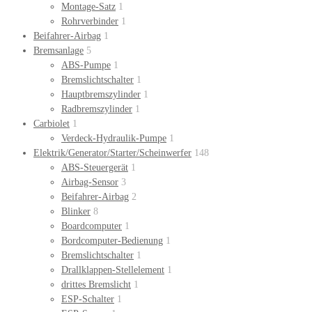
Montage-Satz
1
Rohrverbinder
1
Beifahrer-Airbag
1
Bremsanlage
5
ABS-Pumpe
1
Bremslichtschalter
1
Hauptbremszylinder
1
Radbremszylinder
1
Carbiolet
1
Verdeck-Hydraulik-Pumpe
1
Elektrik/Generator/Starter/Scheinwerfer
148
ABS-Steuergerät
1
Airbag-Sensor
3
Beifahrer-Airbag
2
Blinker
8
Boardcomputer
1
Bordcomputer-Bedienung
1
Bremslichtschalter
1
Drallklappen-Stellelement
1
drittes Bremslicht
1
ESP-Schalter
1