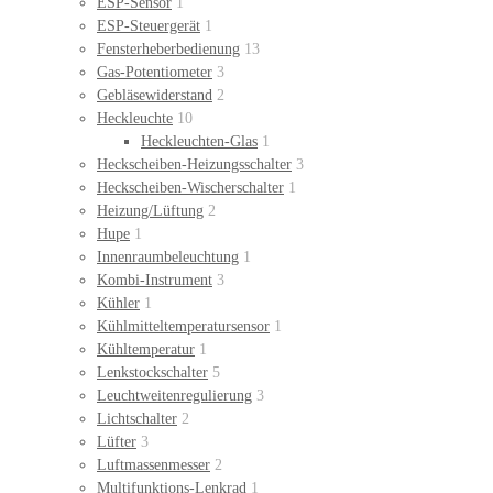
ESP-Sensor
1
ESP-Steuergerät
1
Fensterheberbedienung
13
Gas-Potentiometer
3
Gebläsewiderstand
2
Heckleuchte
10
Heckleuchten-Glas
1
Heckscheiben-Heizungsschalter
3
Heckscheiben-Wischerschalter
1
Heizung/Lüftung
2
Hupe
1
Innenraumbeleuchtung
1
Kombi-Instrument
3
Kühler
1
Kühlmitteltemperatursensor
1
Kühltemperatur
1
Lenkstockschalter
5
Leuchtweitenregulierung
3
Lichtschalter
2
Lüfter
3
Luftmassenmesser
2
Multifunktions-Lenkrad
1