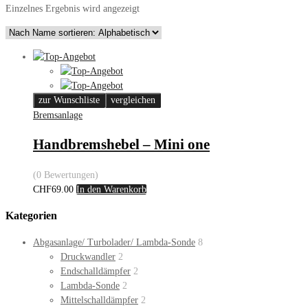
Einzelnes Ergebnis wird angezeigt
zur Wunschliste
vergleichen
Bremsanlage
Handbremshebel – Mini one
(0 Bewertungen)
CHF
69.00
In den Warenkorb
Kategorien
Abgasanlage/ Turbolader/ Lambda-Sonde
8
Druckwandler
2
Endschalldämpfer
2
Lambda-Sonde
2
Mittelschalldämpfer
2