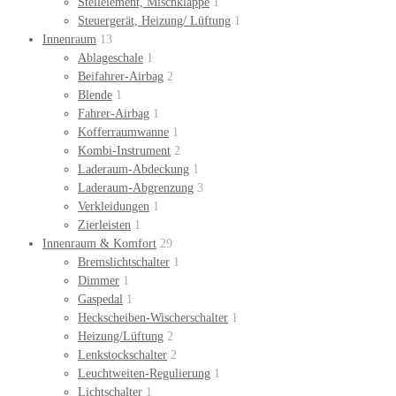
Stellelement, Mischklappe
1
Steuergerät, Heizung/ Lüftung
1
Innenraum
13
Ablageschale
1
Beifahrer-Airbag
2
Blende
1
Fahrer-Airbag
1
Kofferraumwanne
1
Kombi-Instrument
2
Laderaum-Abdeckung
1
Laderaum-Abgrenzung
3
Verkleidungen
1
Zierleisten
1
Innenraum & Komfort
29
Bremslichtschalter
1
Dimmer
1
Gaspedal
1
Heckscheiben-Wischerschalter
1
Heizung/Lüftung
2
Lenkstockschalter
2
Leuchtweiten-Regulierung
1
Lichtschalter
1