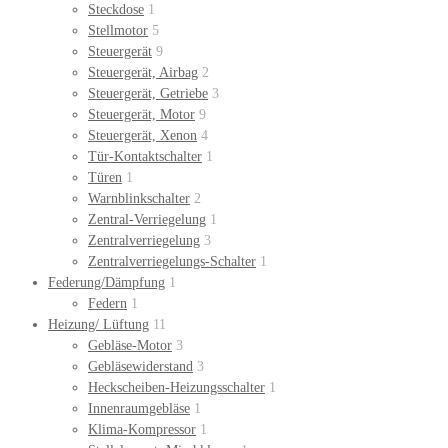
Steckdose
1
Stellmotor
5
Steuergerät
9
Steuergerät, Airbag
2
Steuergerät, Getriebe
3
Steuergerät, Motor
9
Steuergerät, Xenon
4
Tür-Kontaktschalter
1
Türen
1
Warnblinkschalter
2
Zentral-Verriegelung
1
Zentralverriegelung
3
Zentralverriegelungs-Schalter
1
Federung/Dämpfung
1
Federn
1
Heizung/ Lüftung
11
Gebläse-Motor
3
Gebläsewiderstand
3
Heckscheiben-Heizungsschalter
1
Innenraumgebläse
1
Klima-Kompressor
1