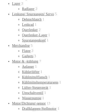
Lager
3
Radlager
2
Lenkung/ Spurstangen/ Servo
5
Dehnschlauch
1
Lenkrad
1
Querlenker
2
Querlenker-Lager
1
Spurstangenkopf
1
Merchandise
5
Flatee
2
Gadgets
3
Motor & -kühlung
7
Anlasser
1
Kühlerlüfter
1
Kühlmittelflansch
1
Kühlmitteltemperatursens
1
Lüfter-Steuergerät
1
Umschaltventil
1
Wasserpumpe
1
Motor/Dichtung/-sensor
13
Drallklappen-Stellmotor
1