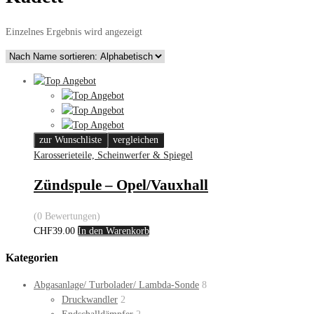
Einzelnes Ergebnis wird angezeigt
zur Wunschliste
vergleichen
Karosserieteile, Scheinwerfer & Spiegel
Zündspule – Opel/Vauxhall
(0 Bewertungen)
CHF
39.00
In den Warenkorb
Kategorien
Abgasanlage/ Turbolader/ Lambda-Sonde
8
Druckwandler
2