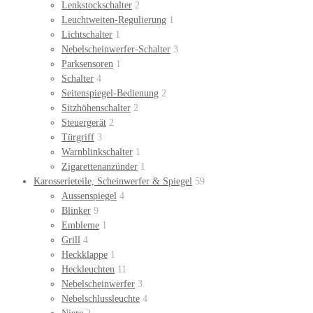
Lenkstockschalter
2
Leuchtweiten-Regulierung
1
Lichtschalter
1
Nebelscheinwerfer-Schalter
3
Parksensoren
1
Schalter
4
Seitenspiegel-Bedienung
2
Sitzhöhenschalter
2
Steuergerät
2
Türgriff
3
Warnblinkschalter
1
Zigarettenanzünder
1
Karosserieteile, Scheinwerfer & Spiegel
59
Aussenspiegel
4
Blinker
9
Embleme
1
Grill
4
Heckklappe
1
Heckleuchten
11
Nebelscheinwerfer
3
Nebelschlussleuchte
4