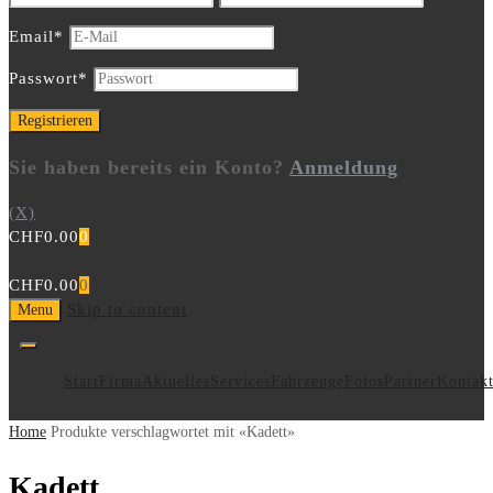
Email
*
Passwort
*
Sie haben bereits ein Konto?
Anmeldung
(X)
CHF
0.00
0
CHF
0.00
0
Skip to content
Menu
Start
Firma
Aktuelles
Services
Fahrzeuge
Fotos
Partner
Kontak
Home
Produkte verschlagwortet mit «Kadett»
Kadett