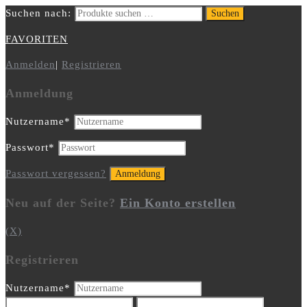
Suchen nach:
Suchen
FAVORITEN
Anmelden
|
Registrieren
Anmeldung
Nutzername
*
Passwort
*
Passwort vergessen?
Neu auf der Seite?
Ein Konto erstellen
(X)
Registrieren
Nutzername
*