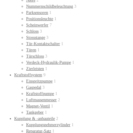
Niere
2
Nummernschildbeleuchtung
3
Parksensoren
1
Positionsleuchte
1
Scheinwerfer
7
Schloss
3
Stossstange
3
Tür-Kontaktschalter
1
Türen
1
Türschloss
3
Verdeck-Hydraulik-Pumpe
1
Zierleisten
1
Kraftstoffsystem
9
Einspritzpumpe
1
Gaspedal
3
Kraftstoffpumpe
1
Luftmassenmesser
2
Magnet-Ventil
1
Tankgeber
1
Kupplung & -anbauteile
2
Kupplungsnehmerzylinder
1
Reparatur-Satz
1