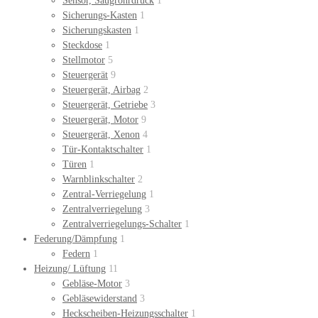
Sensor, Saugrohrdruck
1
Sicherungs-Kasten
1
Sicherungskasten
1
Steckdose
1
Stellmotor
5
Steuergerät
9
Steuergerät, Airbag
2
Steuergerät, Getriebe
3
Steuergerät, Motor
9
Steuergerät, Xenon
4
Tür-Kontaktschalter
1
Türen
1
Warnblinkschalter
2
Zentral-Verriegelung
1
Zentralverriegelung
3
Zentralverriegelungs-Schalter
1
Federung/Dämpfung
1
Federn
1
Heizung/ Lüftung
11
Gebläse-Motor
3
Gebläsewiderstand
3
Heckscheiben-Heizungsschalter
1