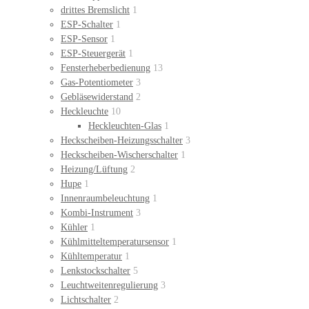
drittes Bremslicht
1
ESP-Schalter
1
ESP-Sensor
1
ESP-Steuergerät
1
Fensterheberbedienung
13
Gas-Potentiometer
3
Gebläsewiderstand
2
Heckleuchte
10
Heckleuchten-Glas
1
Heckscheiben-Heizungsschalter
3
Heckscheiben-Wischerschalter
1
Heizung/Lüftung
2
Hupe
1
Innenraumbeleuchtung
1
Kombi-Instrument
3
Kühler
1
Kühlmitteltemperatursensor
1
Kühltemperatur
1
Lenkstockschalter
5
Leuchtweitenregulierung
3
Lichtschalter
2