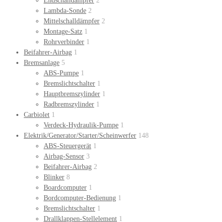
Endschalldämpfer
2
Lambda-Sonde
2
Mittelschalldämpfer
2
Montage-Satz
1
Rohrverbinder
1
Beifahrer-Airbag
1
Bremsanlage
5
ABS-Pumpe
1
Bremslichtschalter
1
Hauptbremszylinder
1
Radbremszylinder
1
Carbiolet
1
Verdeck-Hydraulik-Pumpe
1
Elektrik/Generator/Starter/Scheinwerfer
148
ABS-Steuergerät
1
Airbag-Sensor
3
Beifahrer-Airbag
2
Blinker
8
Boardcomputer
1
Bordcomputer-Bedienung
1
Bremslichtschalter
1
Drallklappen-Stellelement
1