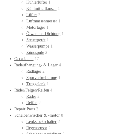
Kühlerlüfter
1
Kühlmittelflansch
1
Lüfter
2
Luftmassenmesser
1
Motorlager
1
Ölwannen-Dichtung
1
Steuergerät
1
Wasserpumpe
1
Zündspule
2
Occasionen
17
Radaufhängung- & Lager
4
Radlager
2
Spurverbreiterung
1
Traggelenk
1
Räder/Felgen/Reifen
4
Räder
2
Reifen
2
Repair Parts
2
Scheibenwischer & -motor
8
Lenkstockschalter
2
Regensensor
2