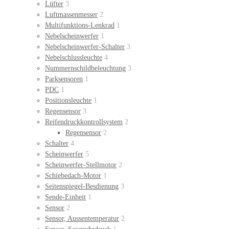
Lüfter
3
Luftmassenmesser
2
Multifunktions-Lenkrad
1
Nebelscheinwerfer
1
Nebelscheinwerfer-Schalter
3
Nebelschlussleuchte
4
Nummernschildbeleuchtung
3
Parksensoren
1
PDC
1
Positionsleuchte
1
Regensensor
3
Reifendruckkontrollsystem
2
Regensensor
2
Schalter
4
Scheinwerfer
5
Scheinwerfer-Stellmotor
2
Schiebedach-Motor
1
Seitenspiegel-Besdienung
3
Sende-Einheit
1
Sensor
2
Sensor, Aussentemperatur
2