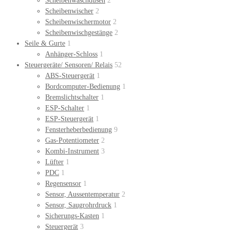
Scheibenwaschdüsen
2
Scheibenwischer
2
Scheibenwischermotor
2
Scheibenwischgestänge
2
Seile & Gurte
1
Anhänger-Schloss
1
Steuergeräte/ Sensoren/ Relais
52
ABS-Steuergerät
1
Bordcomputer-Bedienung
1
Bremslichtschalter
1
ESP-Schalter
1
ESP-Steuergerät
1
Fensterheberbedienung
9
Gas-Potentiometer
2
Kombi-Instrument
3
Lüfter
1
PDC
1
Regensensor
1
Sensor, Aussentemperatur
2
Sensor, Saugrohrdruck
1
Sicherungs-Kasten
1
Steuergerät
3