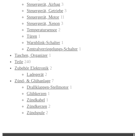
Steuergerät, Airbag
3
Steuergerät, Getriebe
3
Steuergerät, Motor
11
Steuergerät, Xenon
3
Temperatursensor
2
Türen
1
Warnblink-Schalter
1
Zentralverriegelungs-Schalter
1
Taschen, Organizer
1
Teile
240
Zubehör Elektronik
2
Ladegerät
2
Zünd- & Glühanlage
7
Drallklappen-Stellmotor
1
Glühkerzen
1
Zündkabel
1
Zündkerzen
2
Zündspule
2