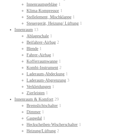
Innenraumgebläse
1
Klima-Kompressor
1
Stellelement, Mischklappe
1
Steuergerät, Heizung/ Lüftung
1
Innenraum
13
Ablageschale
1
Beifahrer-Airbag
2
Blende
1
Fahrer-Airbag
1
Kofferraumwanne
1
Kombi-Instrument
2
Laderaum-Abdeckung
1
Laderaum-Abgrenzung
3
Verkleidungen
1
Zierleisten
1
Innenraum & Komfort
29
Bremslichtschalter
1
Dimmer
1
Gaspedal
1
Heckscheiben-Wischerschalter
1
Heizung/Lüftung
2