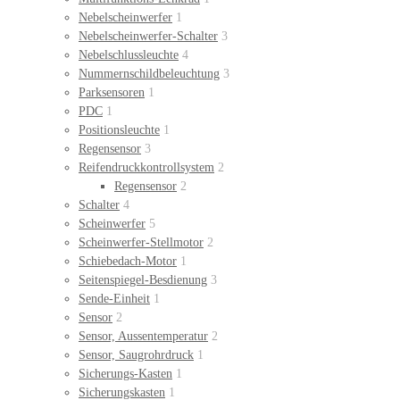
Nebelscheinwerfer
1
Nebelscheinwerfer-Schalter
3
Nebelschlussleuchte
4
Nummernschildbeleuchtung
3
Parksensoren
1
PDC
1
Positionsleuchte
1
Regensensor
3
Reifendruckkontrollsystem
2
Regensensor
2
Schalter
4
Scheinwerfer
5
Scheinwerfer-Stellmotor
2
Schiebedach-Motor
1
Seitenspiegel-Besdienung
3
Sende-Einheit
1
Sensor
2
Sensor, Aussentemperatur
2
Sensor, Saugrohrdruck
1
Sicherungs-Kasten
1
Sicherungskasten
1