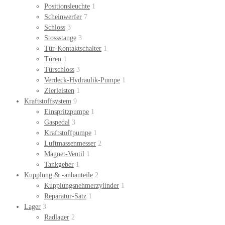
Positionsleuchte
1
Scheinwerfer
7
Schloss
3
Stossstange
3
Tür-Kontaktschalter
1
Türen
1
Türschloss
3
Verdeck-Hydraulik-Pumpe
1
Zierleisten
1
Kraftstoffsystem
9
Einspritzpumpe
1
Gaspedal
3
Kraftstoffpumpe
1
Luftmassenmesser
2
Magnet-Ventil
1
Tankgeber
1
Kupplung & -anbauteile
2
Kupplungsnehmerzylinder
1
Reparatur-Satz
1
Lager
3
Radlager
2