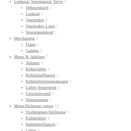
Lenkung/ Spurstangen/ Servo
5
Dehnschlauch
1
Lenkrad
1
Querlenker
2
Querlenker-Lager
1
Spurstangenkopf
1
Merchandise
5
Flatee
2
Gadgets
3
Motor & -kühlung
7
Anlasser
1
Kühlerlüfter
1
Kühlmittelflansch
1
Kühlmitteltemperatursens
1
Lüfter-Steuergerät
1
Umschaltventil
1
Wasserpumpe
1
Motor/Dichtung/-sensor
13
Drallklappen-Stellmotor
1
Kühlerlüfter
1
Kühlmittelflansch
1
Lüfter
2