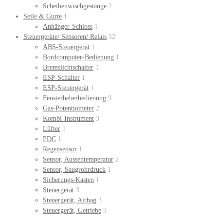
Scheibenwischgestänge
2
Seile & Gurte
1
Anhänger-Schloss
1
Steuergeräte/ Sensoren/ Relais
52
ABS-Steuergerät
1
Bordcomputer-Bedienung
1
Bremslichtschalter
1
ESP-Schalter
1
ESP-Steuergerät
1
Fensterheberbedienung
9
Gas-Potentiometer
2
Kombi-Instrument
3
Lüfter
1
PDC
1
Regensensor
1
Sensor, Aussentemperatur
2
Sensor, Saugrohrdruck
1
Sicherungs-Kasten
1
Steuergerät
3
Steuergerät, Airbag
3
Steuergerät, Getriebe
3