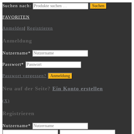
Suchen nach:
Suchen
FAVORITEN
Anmelden
|
Registrieren
Anmeldung
Nutzername
*
Passwort
*
Passwort vergessen?
Neu auf der Seite?
Ein Konto erstellen
(X)
Registrieren
Nutzername
*