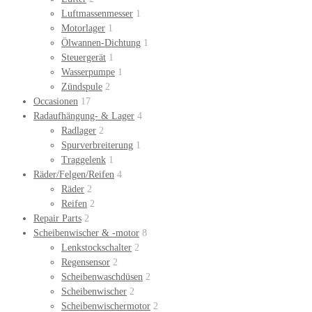
Luftmassenmesser
1
Motorlager
1
Ölwannen-Dichtung
1
Steuergerät
1
Wasserpumpe
1
Zündspule
2
Occasionen
17
Radaufhängung- & Lager
4
Radlager
2
Spurverbreiterung
1
Traggelenk
1
Räder/Felgen/Reifen
4
Räder
2
Reifen
2
Repair Parts
2
Scheibenwischer & -motor
8
Lenkstockschalter
2
Regensensor
2
Scheibenwaschdüsen
2
Scheibenwischer
2
Scheibenwischermotor
2