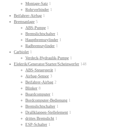
Montage-Satz
1
Rohrverbinder
1
Beifahrer-Airbag
1
Bremsanlage
5
ABS-Pumpe
1
Bremslichtschalter
1
Hauptbremszylinder
1
Radbremszylinder
1
Carbiolet
1
Verdeck-Hydraulik-Pumpe
1
Elektrik/Generator/Starter/Scheinwerfer
148
ABS-Steuergerät
1
Airbag-Sensor
3
Beifahrer-Airbag
2
Blinker
8
Boardcomputer
1
Bordcomputer-Bedienung
1
Bremslichtschalter
1
Drallklappen-Stellelement
1
drittes Bremslicht
1
ESP-Schalter
1