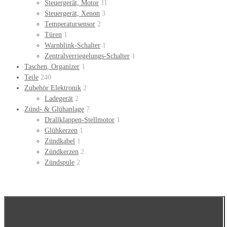
Steuergerät, Motor
11
Steuergerät, Xenon
3
Temperatursensor
2
Türen
1
Warnblink-Schalter
1
Zentralverriegelungs-Schalter
1
Taschen, Organizer
1
Teile
240
Zubehör Elektronik
2
Ladegerät
2
Zünd- & Glühanlage
7
Drallklappen-Stellmotor
1
Glühkerzen
1
Zündkabel
1
Zündkerzen
2
Zündspule
2