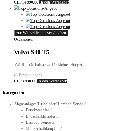
CHF
14'890.00
In den Warenkorb
zur Wunschliste
vergleichen
Occasionen
Volvo S40 T5
«Wolf im Schafspelz» für kleines Budget…
(0 Bewertungen)
CHF
3'890.00
In den Warenkorb
Kategorien
Abgasanlage/ Turbolader/ Lambda-Sonde
8
Druckwandler
2
Endschalldämpfer
2
Lambda-Sonde
2
Mittelschalldämpfer
2