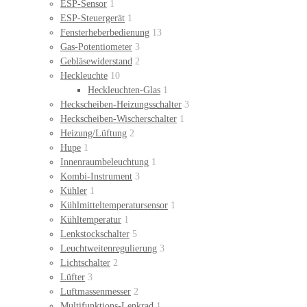
ESP-Sensor
1
ESP-Steuergerät
1
Fensterheberbedienung
13
Gas-Potentiometer
3
Gebläsewiderstand
2
Heckleuchte
10
Heckleuchten-Glas
1
Heckscheiben-Heizungsschalter
3
Heckscheiben-Wischerschalter
1
Heizung/Lüftung
2
Hupe
1
Innenraumbeleuchtung
1
Kombi-Instrument
3
Kühler
1
Kühlmitteltemperatursensor
1
Kühltemperatur
1
Lenkstockschalter
5
Leuchtweitenregulierung
3
Lichtschalter
2
Lüfter
3
Luftmassenmesser
2
Multifunktions-Lenkrad
1