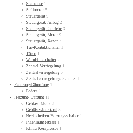
Steckdose
1
Stellmotor
5
Steuergerät
9
Steuergerät, Airbag
2
Steuergerät, Getriebe
3
Steuergerät, Motor
9
Steuergerät, Xenon
4
Tür-Kontaktschalter
1
Türen
1
Warnblinkschalter
2
Zentral-Verriegelung
1
Zentralverriegelung
3
Zentralverriegelungs-Schalter
1
Federung/Dämpfung
1
Federn
1
Heizung/ Lüftung
11
Gebläse-Motor
3
Gebläsewiderstand
3
Heckscheiben-Heizungsschalter
1
Innenraumgebläse
1
Klima-Kompressor
1