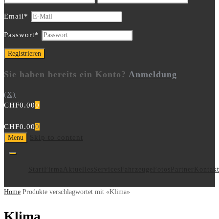
Email
*
Passwort
*
Sie haben bereits ein Konto?
Anmeldung
(X)
CHF
0.00
0
CHF
0.00
0
Skip to content
Menu
Start
Firma
Aktuelles
Services
Fahrzeuge
Fotos
Partner
Kontak
Home
Produkte verschlagwortet mit «Klima»
Klima