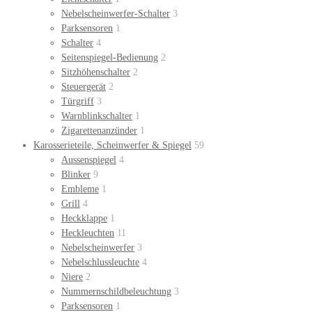
Nebelscheinwerfer-Schalter
3
Parksensoren
1
Schalter
4
Seitenspiegel-Bedienung
2
Sitzhöhenschalter
2
Steuergerät
2
Türgriff
3
Warnblinkschalter
1
Zigarettenanzünder
1
Karosserieteile, Scheinwerfer & Spiegel
59
Aussenspiegel
4
Blinker
9
Embleme
1
Grill
4
Heckklappe
1
Heckleuchten
11
Nebelscheinwerfer
3
Nebelschlussleuchte
4
Niere
2
Nummernschildbeleuchtung
3
Parksensoren
1