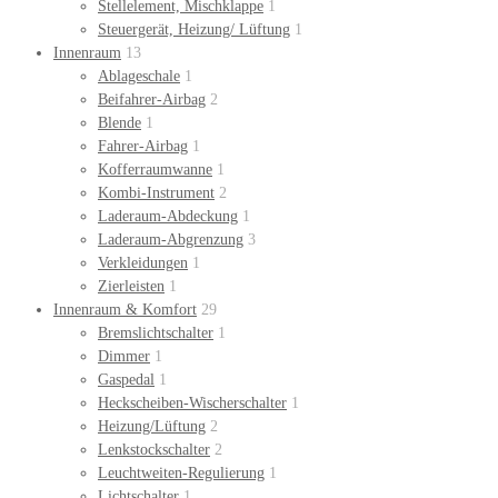
Stellelement, Mischklappe
1
Steuergerät, Heizung/ Lüftung
1
Innenraum
13
Ablageschale
1
Beifahrer-Airbag
2
Blende
1
Fahrer-Airbag
1
Kofferraumwanne
1
Kombi-Instrument
2
Laderaum-Abdeckung
1
Laderaum-Abgrenzung
3
Verkleidungen
1
Zierleisten
1
Innenraum & Komfort
29
Bremslichtschalter
1
Dimmer
1
Gaspedal
1
Heckscheiben-Wischerschalter
1
Heizung/Lüftung
2
Lenkstockschalter
2
Leuchtweiten-Regulierung
1
Lichtschalter
1