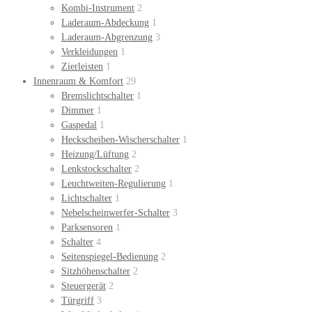
Kombi-Instrument
2
Laderaum-Abdeckung
1
Laderaum-Abgrenzung
3
Verkleidungen
1
Zierleisten
1
Innenraum & Komfort
29
Bremslichtschalter
1
Dimmer
1
Gaspedal
1
Heckscheiben-Wischerschalter
1
Heizung/Lüftung
2
Lenkstockschalter
2
Leuchtweiten-Regulierung
1
Lichtschalter
1
Nebelscheinwerfer-Schalter
3
Parksensoren
1
Schalter
4
Seitenspiegel-Bedienung
2
Sitzhöhenschalter
2
Steuergerät
2
Türgriff
3