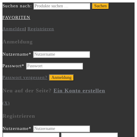
Suchen nach:
Suchen
FAVORITEN
Anmelden
|
Registrieren
Anmeldung
Nutzername
*
Passwort
*
Passwort vergessen?
Neu auf der Seite?
Ein Konto erstellen
(X)
Registrieren
Nutzername
*