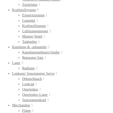
Zierleisten
1
Kraftstoffsystem
9
Einspritzpumpe
1
Gaspedal
3
Kraftstoffpumpe
1
Luftmassenmesser
2
Magnet-Ventil
1
Tankgeber
1
Kupplung & -anbauteile
2
Kupplungsnehmerzylinder
1
Reparatur-Satz
1
Lager
3
Radlager
2
Lenkung/ Spurstangen/ Servo
5
Dehnschlauch
1
Lenkrad
1
Querlenker
2
Querlenker-Lager
1
Spurstangenkopf
1
Merchandise
5
Flatee
2