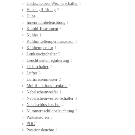
Heckscheiben-Wischerschalter
1
Heizung/Lüftung
2
Hupe
1
Innenraumbeleuchtung
1
Kombi-Instrument
3
Kühler
1
Kühlmitteltemperatursensor
1
Kühltemperatur
1
Lenkstockschalter
5
Leuchtweitenregulierung
3
Lichtschalter
2
Lüfter
3
Luftmassenmesser
2
Multifunktions-Lenkrad
1
Nebelscheinwerfer
1
Nebelscheinwerfer-Schalter
3
Nebelschlussleuchte
4
Nummernschildbeleuchtung
3
Parksensoren
1
PDC
1
Positionsleuchte
1