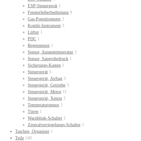
ESP-Steuergerät
1
Fensterheberbedienung
9
Gas-Potentiometer
2
Kombi-Instrument
3
Lüfter
1
PDC
1
Regensensor
1
Sensor, Aussentemperatur
2
Sensor, Saugrohrdruck
1
Sicherungs-Kasten
1
Steuergerät
3
Steuergerät, Airbag
3
Steuergerät, Getriebe
3
Steuergerät, Motor
11
Steuergerät, Xenon
3
Temperatursensor
2
Türen
1
Warnblink-Schalter
1
Zentralverriegelungs-Schalter
1
Taschen, Organizer
1
Teile
240