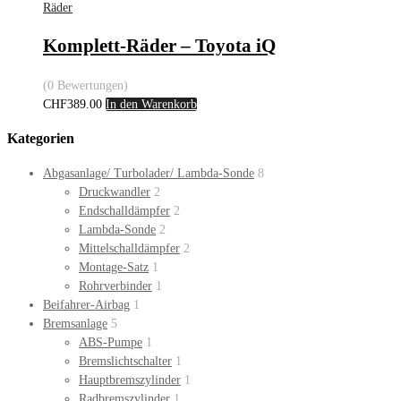
Räder
Komplett-Räder – Toyota iQ
(0 Bewertungen)
CHF
389.00
In den Warenkorb
Kategorien
Abgasanlage/ Turbolader/ Lambda-Sonde
8
Druckwandler
2
Endschalldämpfer
2
Lambda-Sonde
2
Mittelschalldämpfer
2
Montage-Satz
1
Rohrverbinder
1
Beifahrer-Airbag
1
Bremsanlage
5
ABS-Pumpe
1
Bremslichtschalter
1
Hauptbremszylinder
1
Radbremszylinder
1