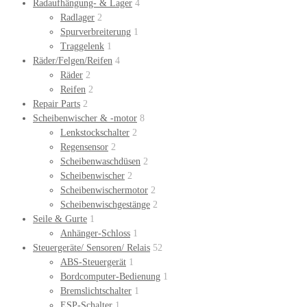
Radaufhängung- & Lager
4
Radlager
2
Spurverbreiterung
1
Traggelenk
1
Räder/Felgen/Reifen
4
Räder
2
Reifen
2
Repair Parts
2
Scheibenwischer & -motor
8
Lenkstockschalter
2
Regensensor
2
Scheibenwaschdüsen
2
Scheibenwischer
2
Scheibenwischermotor
2
Scheibenwischgestänge
2
Seile & Gurte
1
Anhänger-Schloss
1
Steuergeräte/ Sensoren/ Relais
52
ABS-Steuergerät
1
Bordcomputer-Bedienung
1
Bremslichtschalter
1
ESP-Schalter
1