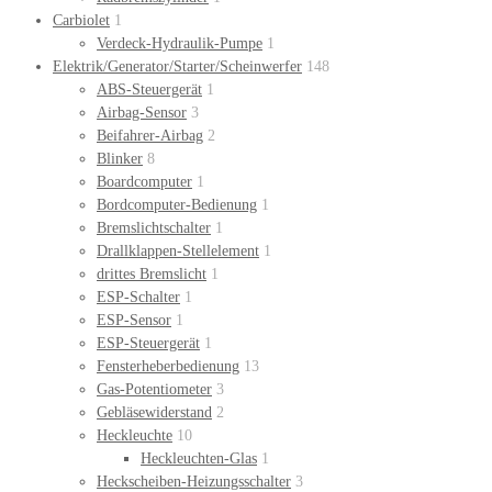
Carbiolet
1
Verdeck-Hydraulik-Pumpe
1
Elektrik/Generator/Starter/Scheinwerfer
148
ABS-Steuergerät
1
Airbag-Sensor
3
Beifahrer-Airbag
2
Blinker
8
Boardcomputer
1
Bordcomputer-Bedienung
1
Bremslichtschalter
1
Drallklappen-Stellelement
1
drittes Bremslicht
1
ESP-Schalter
1
ESP-Sensor
1
ESP-Steuergerät
1
Fensterheberbedienung
13
Gas-Potentiometer
3
Gebläsewiderstand
2
Heckleuchte
10
Heckleuchten-Glas
1
Heckscheiben-Heizungsschalter
3