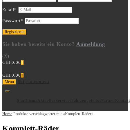
Email
*
Passwort
*
Sie haben bereits ein Konto?
Anmeldung
(X)
CHF
0.00
0
CHF
0.00
0
Skip to content
Menu
Start
Firma
Aktuelles
Services
Fahrzeuge
Fotos
Partner
Kontak
Home
Produkte verschlagwortet mit «Komplett-Räder»
Komplett-Räder