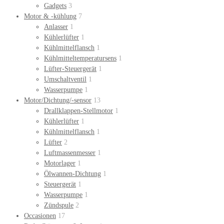
Gadgets
3
Motor & -kühlung
7
Anlasser
1
Kühlerlüfter
1
Kühlmittelflansch
1
Kühlmitteltemperatursens
1
Lüfter-Steuergerät
1
Umschaltventil
1
Wasserpumpe
1
Motor/Dichtung/-sensor
13
Drallklappen-Stellmotor
1
Kühlerlüfter
1
Kühlmittelflansch
1
Lüfter
2
Luftmassenmesser
1
Motorlager
1
Ölwannen-Dichtung
1
Steuergerät
1
Wasserpumpe
1
Zündspule
2
Occasionen
17