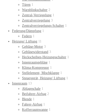
Türen
1
Warnblinkschalter
2
Zentral-Verriegelung
1
Zentralverriegelung
3
Zentralverriegelungs-Schalter
1
Federung/Dämpfung
1
Federn
1
Heizung/ Lüftung
11
Gebläse-Motor
3
Gebläsewiderstand
3
Heckscheiben-Heizungsschalter
1
Innenraumgebläse
1
Klima-Kompressor
1
Stellelement, Mischklappe
1
Steuergerät, Heizung/ Lüftung
1
Innenraum
13
Ablageschale
1
Beifahrer-Airbag
2
Blende
1
Fahrer-Airbag
1
Kofferraumwanne
1