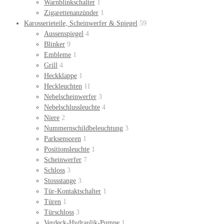
Warnblinkschalter
1
Zigarettenanzünder
1
Karosserieteile, Scheinwerfer & Spiegel
59
Aussenspiegel
4
Blinker
9
Embleme
1
Grill
4
Heckklappe
1
Heckleuchten
11
Nebelscheinwerfer
3
Nebelschlussleuchte
4
Niere
2
Nummernschildbeleuchtung
3
Parksensoren
1
Positionsleuchte
1
Scheinwerfer
7
Schloss
3
Stossstange
3
Tür-Kontaktschalter
1
Türen
1
Türschloss
3
Verdeck-Hydraulik-Pumpe
1