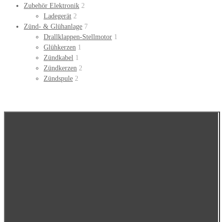
Zubehör Elektronik
2
Ladegerät
2
Zünd- & Glühanlage
7
Drallklappen-Stellmotor
1
Glühkerzen
1
Zündkabel
1
Zündkerzen
2
Zündspule
2