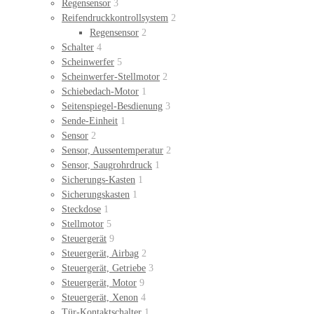
Regensensor
3
Reifendruckkontrollsystem
2
Regensensor
2
Schalter
4
Scheinwerfer
5
Scheinwerfer-Stellmotor
2
Schiebedach-Motor
1
Seitenspiegel-Besdienung
3
Sende-Einheit
1
Sensor
2
Sensor, Aussentemperatur
2
Sensor, Saugrohrdruck
1
Sicherungs-Kasten
1
Sicherungskasten
1
Steckdose
1
Stellmotor
5
Steuergerät
9
Steuergerät, Airbag
2
Steuergerät, Getriebe
3
Steuergerät, Motor
9
Steuergerät, Xenon
4
Tür-Kontaktschalter
1