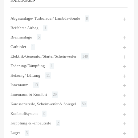
KATEGORIEN
Abgasanlage/ Turbolader/ Lambda-Sonde
8
Beifahrer-Airbag
1
Bremsanlage
5
Carbiolet
1
Elektrik/Generator/Starter/Scheinwerfer
148
Federung/Dämpfung
1
Heizung/ Lüftung
11
Innenraum
13
Innenraum & Komfort
29
Karosserieteile, Scheinwerfer & Spiegel
59
Kraftstoffsystem
9
Kupplung & -anbauteile
2
Lager
3