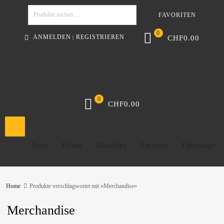
FAVORITEN
Suchen
0
ANMELDEN
REGISTRIEREN
CHF
0.00
|
0
CHF
0.00
Start
Firma
Aktuelles
Services
Fahrzeuge
Home
Produkte verschlagwortet mit «Merchandise»
Merchandise