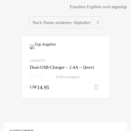
Einzelnes Ergebnis wird angezeigt
zur Wunschliste
vergleichen
GADGETS
Dual-USB-Charger – 2.4A – Qoovi
(0 Bewertungen)
14.95
In den War
CHF