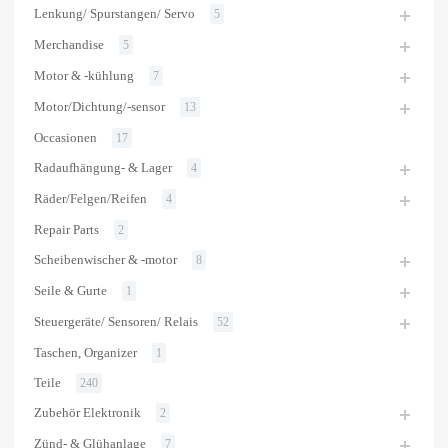
Lenkung/ Spurstangen/ Servo
5
Merchandise
5
Motor & -kühlung
7
Motor/Dichtung/-sensor
13
Occasionen
17
Radaufhängung- & Lager
4
Räder/Felgen/Reifen
4
Repair Parts
2
Scheibenwischer & -motor
8
Seile & Gurte
1
Steuergeräte/ Sensoren/ Relais
52
Taschen, Organizer
1
Teile
240
Zubehör Elektronik
2
Zünd- & Glühanlage
7