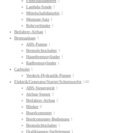
Endschalldämpfer
2
Lambda-Sonde
2
Mittelschalldämpfer
2
Montage-Satz
1
Rohrverbinder
1
Beifahrer-Airbag
1
Bremsanlage
5
ABS-Pumpe
1
Bremslichtschalter
1
Hauptbremszylinder
1
Radbremszylinder
1
Carbiolet
1
Verdeck-Hydraulik-Pumpe
1
Elektrik/Generator/Starter/Scheinwerfer
148
ABS-Steuergerät
1
Airbag-Sensor
3
Beifahrer-Airbag
2
Blinker
8
Boardcomputer
1
Bordcomputer-Bedienung
1
Bremslichtschalter
1
Drallklappen-Stellelement
1