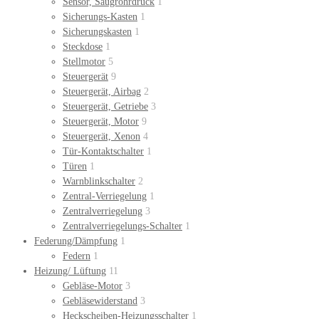
Sensor, Saugrohrdruck
1
Sicherungs-Kasten
1
Sicherungskasten
1
Steckdose
1
Stellmotor
5
Steuergerät
9
Steuergerät, Airbag
2
Steuergerät, Getriebe
3
Steuergerät, Motor
9
Steuergerät, Xenon
4
Tür-Kontaktschalter
1
Türen
1
Warnblinkschalter
2
Zentral-Verriegelung
1
Zentralverriegelung
3
Zentralverriegelungs-Schalter
1
Federung/Dämpfung
1
Federn
1
Heizung/ Lüftung
11
Gebläse-Motor
3
Gebläsewiderstand
3
Heckscheiben-Heizungsschalter
1