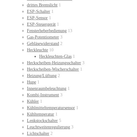
drittes Bremslicht
1
ESP-Schalter
1
ESP-Sensor
1
ESP-Steuergerät
1
Fensterheberbedienung
13
Gas-Potentiometer
3
Gebläsewiderstand
2
Heckleuchte
10
Heckleuchten-Glas
1
Heckscheiben-Heizungsschalter
3
Heckscheiben-Wischerschalter
1
Heizung/Lüftung
2
Hupe
1
Innenraumbeleuchtung
1
Kombi-Instrument
3
Kühler
1
Kühlmitteltemperatursensor
1
Kühltemperatur
1
Lenkstockschalter
5
Leuchtweitenregulierung
3
Lichtschalter
2