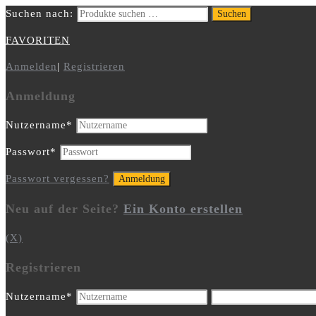
Suchen nach:
Suchen
FAVORITEN
Anmelden
|
Registrieren
Anmeldung
Nutzername
*
Passwort
*
Passwort vergessen?
Neu auf der Seite?
Ein Konto erstellen
(X)
Registrieren
Nutzername
*