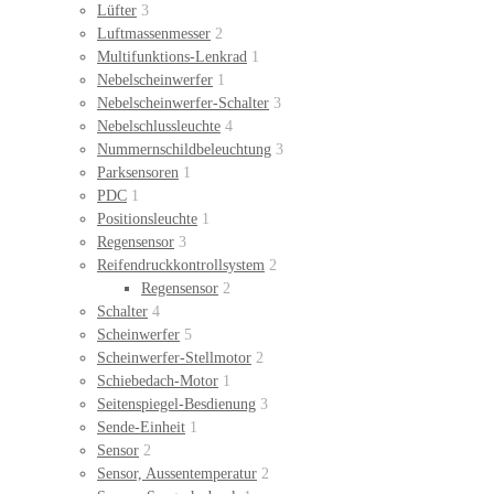
Lüfter
3
Luftmassenmesser
2
Multifunktions-Lenkrad
1
Nebelscheinwerfer
1
Nebelscheinwerfer-Schalter
3
Nebelschlussleuchte
4
Nummernschildbeleuchtung
3
Parksensoren
1
PDC
1
Positionsleuchte
1
Regensensor
3
Reifendruckkontrollsystem
2
Regensensor
2
Schalter
4
Scheinwerfer
5
Scheinwerfer-Stellmotor
2
Schiebedach-Motor
1
Seitenspiegel-Besdienung
3
Sende-Einheit
1
Sensor
2
Sensor, Aussentemperatur
2