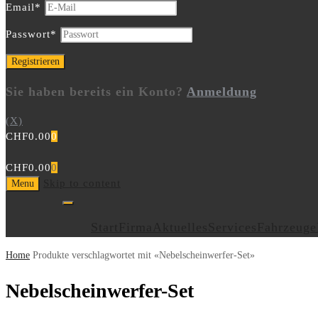
Email
*
Passwort
*
Sie haben bereits ein Konto?
Anmeldung
(X)
CHF
0.00
0
CHF
0.00
0
Skip to content
Menu
Start
Firma
Aktuelles
Services
Fahrzeuge
Home
Produkte verschlagwortet mit «Nebelscheinwerfer-Set»
Nebelscheinwerfer-Set