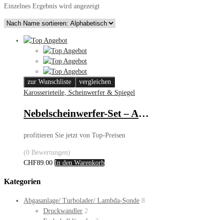
Einzelnes Ergebnis wird angezeigt
zur Wunschliste
vergleichen
Karosserieteile, Scheinwerfer & Spiegel
Nebelscheinwerfer-Set – Audi A6 C5
profitieren Sie jetzt von Top-Preisen
(0 Bewertungen)
CHF
89.00
In den Warenkorb
Kategorien
Abgasanlage/ Turbolader/ Lambda-Sonde
8
Druckwandler
2