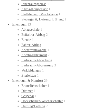
Innenraumgebläse
1
Klima-Kompressor
1
Stellelement, Mischklappe
1
Steuergerät, Heizung/ Lüftung
1
Innenraum
13
Ablageschale
1
Beifahrer-Airbag
2
Blende
1
Fahrer-Airbag
1
Kofferraumwanne
1
Kombi-Instrument
2
Laderaum-Abdeckung
1
Laderaum-Abgrenzung
3
Verkleidungen
1
Zierleisten
1
Innenraum & Komfort
29
Bremslichtschalter
1
Dimmer
1
Gaspedal
1
Heckscheiben-Wischerschalter
1
Heizung/Lüftung
2