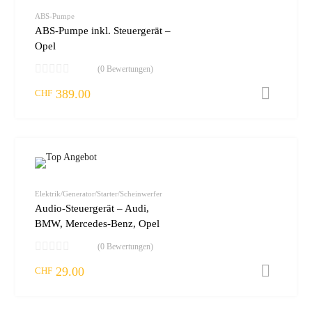
vergleic
ABS-Pumpe
ABS-Pumpe inkl. Steuergerät –
Opel
(0 Bewertungen)
389.00
I
CHF
zur W
vergleic
Elektrik/Generator/Starter/Scheinwerfer
Audio-Steuergerät – Audi,
BMW, Mercedes-Benz, Opel
(0 Bewertungen)
29.00
I
CHF