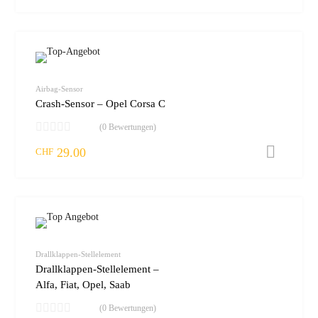
zur W
vergleic
Airbag-Sensor
Crash-Sensor – Opel Corsa C
(0 Bewertungen)
29.00
I
CHF
zur W
vergleic
Drallklappen-Stellelement
Drallklappen-Stellelement –
Alfa, Fiat, Opel, Saab
(0 Bewertungen)