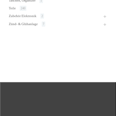
Taschen, Organizer
1
Teile
240
Zubehör Elektronik
2
Zünd- & Glühanlage
7