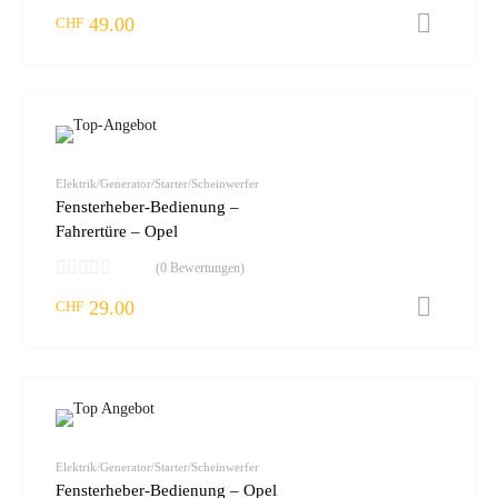
49.00
I
CHF
zur W
vergleic
Elektrik/Generator/Starter/Scheinwerfer
Fensterheber-Bedienung –
Fahrertüre – Opel
(0 Bewertungen)
29.00
I
CHF
zur W
vergleic
Elektrik/Generator/Starter/Scheinwerfer
Fensterheber-Bedienung – Opel