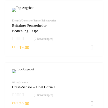
zur W
vergleic
Elektrik/Generator/Starter/Scheinwerfer
Beifahrer-Fensterheber-
Bedienung – Opel
(0 Bewertungen)
19.00
I
CHF
zur W
vergleic
Airbag-Sensor
Crash-Sensor – Opel Corsa C
(0 Bewertungen)
29.00
I
CHF