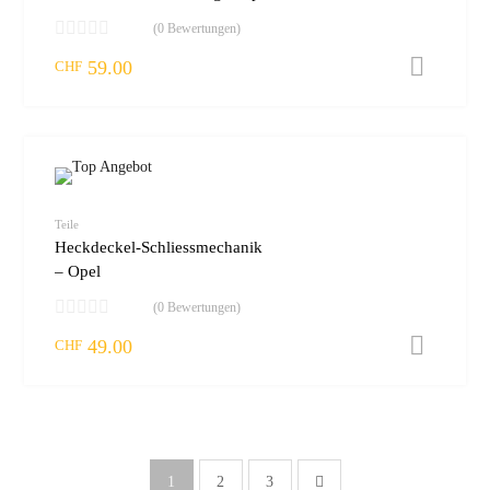
(0 Bewertungen)
59.00
I
CHF
zur W
vergleic
Teile
Heckdeckel-Schliessmechanik
– Opel
(0 Bewertungen)
49.00
I
CHF
1
2
3