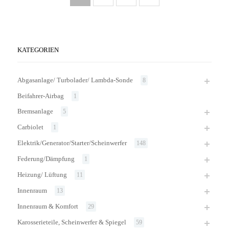
KATEGORIEN
Abgasanlage/ Turbolader/ Lambda-Sonde
8
Beifahrer-Airbag
1
Bremsanlage
5
Carbiolet
1
Elektrik/Generator/Starter/Scheinwerfer
148
Federung/Dämpfung
1
Heizung/ Lüftung
11
Innenraum
13
Innenraum & Komfort
29
Karosserieteile, Scheinwerfer & Spiegel
59