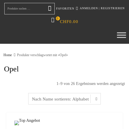
ANMELDEN
|
REGISTRIEREN
FAVORITEN
Suchen
0
CHF
0.00
Home
Produkte verschlagwortet mit «Opel»
Opel
1–9 von 26 Ergebnissen werden angezeigt
zur W