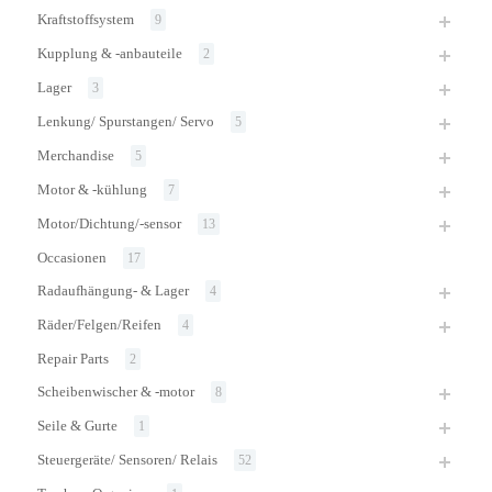
Kraftstoffsystem
9
Kupplung & -anbauteile
2
Lager
3
Lenkung/ Spurstangen/ Servo
5
Merchandise
5
Motor & -kühlung
7
Motor/Dichtung/-sensor
13
Occasionen
17
Radaufhängung- & Lager
4
Räder/Felgen/Reifen
4
Repair Parts
2
Scheibenwischer & -motor
8
Seile & Gurte
1
Steuergeräte/ Sensoren/ Relais
52