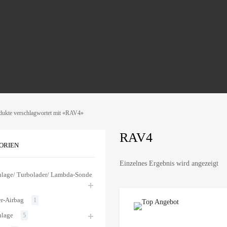
dukte verschlagwortet mit «RAV4»
RAV4
ORIEN
Einzelnes Ergebnis wird angezeigt
lage/ Turbolader/ Lambda-Sonde
er-Airbag
1
nlage
5