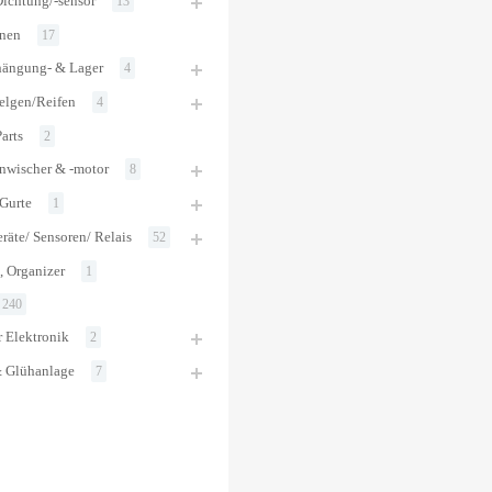
ichtung/-sensor
13
onen
17
ängung- & Lager
4
elgen/Reifen
4
arts
2
nwischer & -motor
8
 Gurte
1
räte/ Sensoren/ Relais
52
, Organizer
1
240
 Elektronik
2
 Glühanlage
7