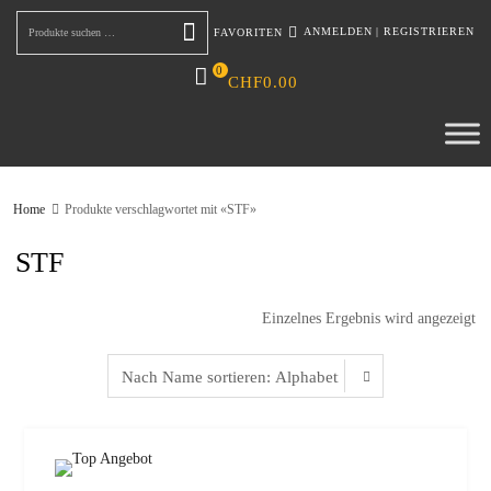
ANMELDEN
|
REGISTRIEREN
FAVORITEN
Suchen
0
CHF
0.00
Home
Produkte verschlagwortet mit «STF»
STF
Einzelnes Ergebnis wird angezeigt
zur W