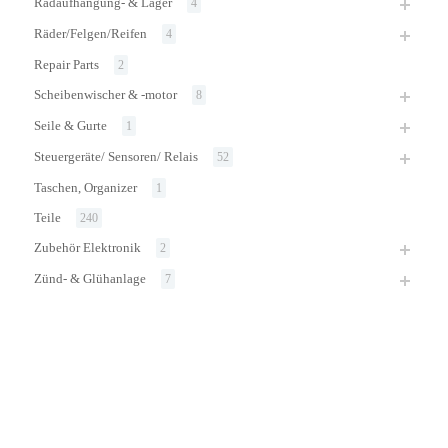
Radaufhängung- & Lager
4
Räder/Felgen/Reifen
4
Repair Parts
2
Scheibenwischer & -motor
8
Seile & Gurte
1
Steuergeräte/ Sensoren/ Relais
52
Taschen, Organizer
1
Teile
240
Zubehör Elektronik
2
Zünd- & Glühanlage
7