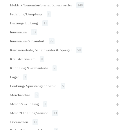
Elektrik/Generator/Starter/Scheinwerfer
148
Federung/Dämpfung
1
Heizung/ Lüftung
11
Innenraum
13
Innenraum & Komfort
29
Karosserieteile, Scheinwerfer & Spiegel
59
Kraftstoffsystem
9
Kupplung & -anbauteile
2
Lager
3
Lenkung/ Spurstangen/ Servo
5
Merchandise
5
Motor & -kühlung
7
Motor/Dichtung/-sensor
13
Occasionen
17