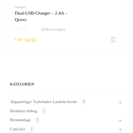
vergleic
Gadgets
Dual-USB-Charger – 2.4A –
Qoovi
(0 Bewertungen)
14.95
I
CHF
KATEGORIEN
Abgasanlage/ Turbolader/ Lambda-Sonde
8
Beifahrer-Airbag
1
Bremsanlage
5
Carbiolet
1