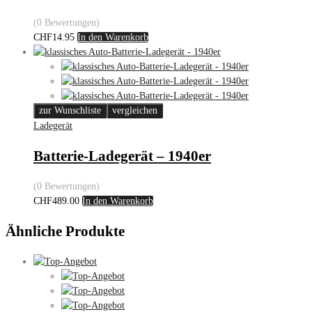
(0 Bewertungen)
CHF
14.95
In den Warenkorb
zur Wunschliste
vergleichen
Ladegerät
Batterie-Ladegerät – 1940er
(0 Bewertungen)
CHF
489.00
In den Warenkorb
Ähnliche Produkte