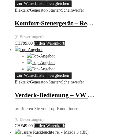
zur Wunschliste
vergleichen
Elektrik/Generator/Starter/Scheinwerfer
Komfort-Steuergerät – Renault
(0 Bewertungen)
CHF
99.00
In den Warenkorb
zur Wunschliste
vergleichen
Elektrik/Generator/Starter/Scheinwerfer
Verdeck-Bedienung – VW Golf III Cabrio
profitieren Sie von Top-Konditionen…
(0 Bewertungen)
CHF
49.00
In den Warenkorb