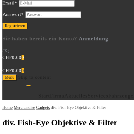
Email
*
Passwort
*
Sie haben bereits ein Konto?
Anmeldung
(X)
CHF
0.00
0
CHF
0.00
0
Skip to content
Menu
Start
Firma
Aktuelles
Services
Fahrzeuge
Home
Merchandise
Gadgets
div. Fish-Eye Objektive & Filter
div. Fish-Eye Objektive & Filter