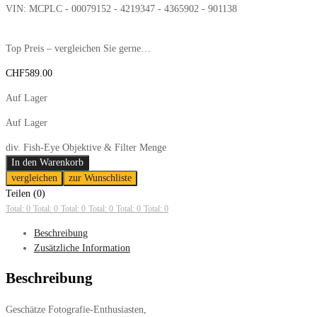
VIN:
MCPLC - 00079152 - 4219347 - 4365902 - 901138
Top Preis – vergleichen Sie gerne…
CHF
589.00
Auf Lager
Auf Lager
div. Fish-Eye Objektive & Filter Menge
In den Warenkorb
vergleichen
zur Wunschliste
Teilen (0)
Total: 0
Total: 0
Total: 0
Total: 0
Total: 0
Total: 0
Beschreibung
Zusätzliche Information
Beschreibung
Geschätze Fotografie-Enthusiasten,