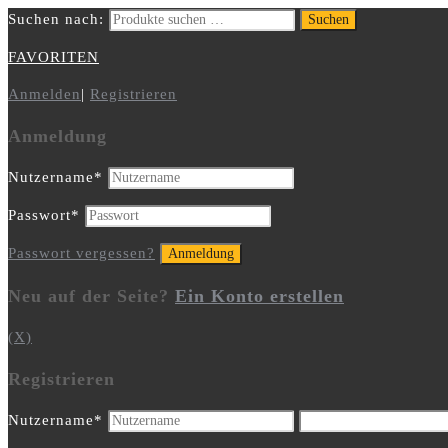
Suchen nach:
Suchen
FAVORITEN
Anmelden
|
Registrieren
Anmeldung
Nutzername
*
Passwort
*
Passwort vergessen?
Neu auf der Seite?
Ein Konto erstellen
(X)
Registrieren
Nutzername
*