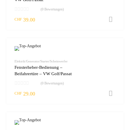
(0 Bewertungen)
39.00
I
CHF
zur W
vergleic
Elektrik/Generator/Starter/Scheinwerfer
Fensterheber-Bedienung –
Beifahrertüre – VW Golf/Passat
(0 Bewertungen)
29.00
I
CHF
zur W