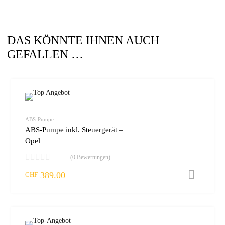
DAS KÖNNTE IHNEN AUCH
GEFALLEN …
zur W
vergleic
ABS-Pumpe
ABS-Pumpe inkl. Steuergerät –
Opel
(0 Bewertungen)
389.00
I
CHF