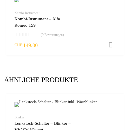
zur W
vergleic
Kombi-Instrument
Kombi-Instrument – Alfa
Romeo 159
(0 Bewertungen)
149.00
I
CHF
ÄHNLICHE PRODUKTE
zur W
vergleic
Blinker
Lenkstock-Schalter – Blinker –
VW Golf/Passat