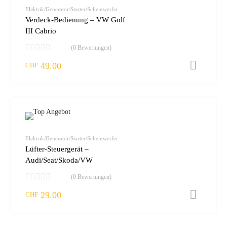
vergleic
Elektrik/Generator/Starter/Scheinwerfer
Verdeck-Bedienung – VW Golf
III Cabrio
(0 Bewertungen)
49.00
I
CHF
zur W
vergleic
Elektrik/Generator/Starter/Scheinwerfer
Lüfter-Steuergerät –
Audi/Seat/Skoda/VW
(0 Bewertungen)
29.00
I
CHF