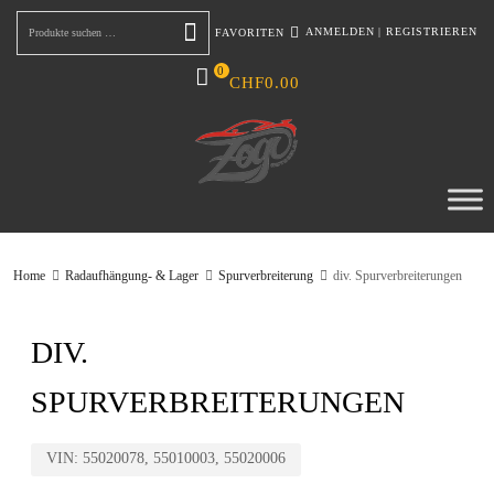
ANMELDEN
|
REGISTRIEREN
FAVORITEN
Suchen
0
CHF
0.00
Home
Radaufhängung- & Lager
Spurverbreiterung
div. Spurverbreiterungen
DIV.
SPURVERBREITERUNGEN
VIN:
55020078, 55010003, 55020006