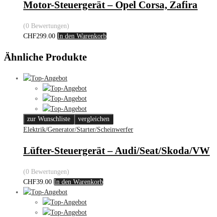
Motor-Steuergerät – Opel Corsa, Zafira
(0 Bewertungen)
CHF
299.00
In den Warenkorb
Ähnliche Produkte
zur Wunschliste
vergleichen
Elektrik/Generator/Starter/Scheinwerfer
Lüfter-Steuergerät – Audi/Seat/Skoda/VW
(0 Bewertungen)
CHF
39.00
In den Warenkorb