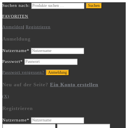
Suchen nach:
Suchen
FAVORITEN
Anmelden
|
Registrieren
Anmeldung
Nutzername
*
Passwort
*
Passwort vergessen?
Neu auf der Seite?
Ein Konto erstellen
(X)
Registrieren
Nutzername
*