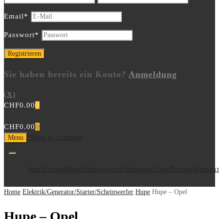
Email
*
Passwort
*
Sie haben bereits ein Konto?
Anmeldung
(X)
CHF
0.00
0
CHF
0.00
0
Skip to content
Menu
Start
Firma
Aktuelles
Services
Fahrzeuge
Fotos
Partner
Kontak
Home
Elektrik/Generator/Starter/Scheinwerfer
Hupe
Hupe – Opel
Hupe – Opel