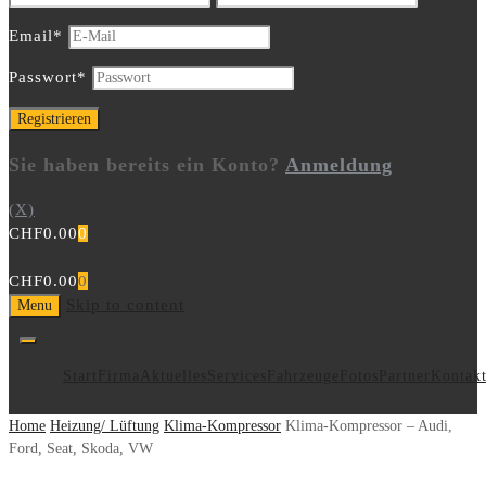
Email
*
Passwort
*
Sie haben bereits ein Konto?
Anmeldung
(X)
CHF
0.00
0
CHF
0.00
0
Skip to content
Menu
Start
Firma
Aktuelles
Services
Fahrzeuge
Fotos
Partner
Kontak
Home
Heizung/ Lüftung
Klima-Kompressor
Klima-Kompressor – Audi,
Ford, Seat, Skoda, VW