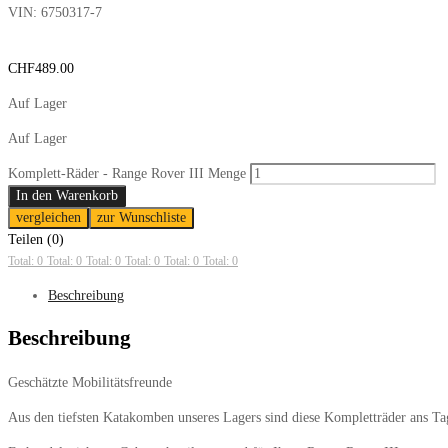
VIN:
6750317-7
CHF
489.00
Auf Lager
Auf Lager
Komplett-Räder - Range Rover III Menge
In den Warenkorb
vergleichen
zur Wunschliste
Teilen (0)
Total: 0
Total: 0
Total: 0
Total: 0
Total: 0
Total: 0
Beschreibung
Beschreibung
Geschätzte Mobilitätsfreunde
Aus den tiefsten Katakomben unseres Lagers sind diese Kompletträder ans Ta