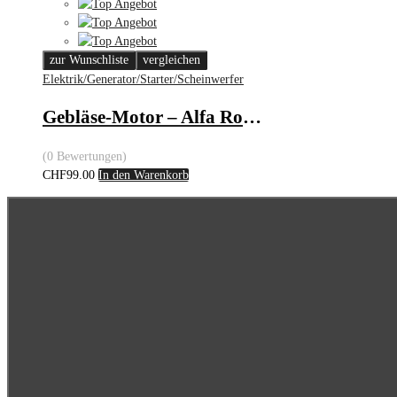
zur Wunschliste
vergleichen
Elektrik/Generator/Starter/Scheinwerfer
Gebläse-Motor – Alfa Romeo
(0 Bewertungen)
CHF
99.00
In den Warenkorb