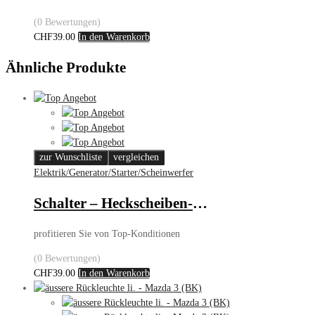
(0 Bewertungen)
CHF
39.00
In den Warenkorb
Ähnliche Produkte
zur Wunschliste
vergleichen
Elektrik/Generator/Starter/Scheinwerfer
Schalter – Heckscheiben-Heizung – VW Golf III/Vento
profitieren Sie von Top-Konditionen
(0 Bewertungen)
CHF
39.00
In den Warenkorb