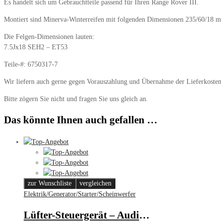
Es handelt sich um Gebrauchtteile passend für Ihren Range Rover III.
Montiert sind Minerva-Winterreifen mit folgenden Dimensionen 235/60/18 mi
Die Felgen-Dimensionen lauten:
7.5Jx18 SEH2 – ET53
Teile-#: 6750317-7
Wir liefern auch gerne gegen Vorauszahlung und Übernahme der Lieferkosten
Bitte zögern Sie nicht und fragen Sie uns gleich an.
Das könnte Ihnen auch gefallen …
zur Wunschliste
vergleichen
Elektrik/Generator/Starter/Scheinwerfer
Lüfter-Steuergerät – Audi/Seat/Skoda/VW