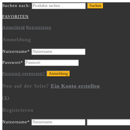
Suchen nach:
Suchen
FAVORITEN
Anmelden
|
Registrieren
Anmeldung
Nutzername
*
Passwort
*
Passwort vergessen?
Neu auf der Seite?
Ein Konto erstellen
(X)
Registrieren
Nutzername
*