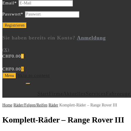
Email
*
Passwort
*
Sie haben bereits ein Konto?
Anmeldung
(X)
CHF
0.00
0
CHF
0.00
0
Skip to content
Menu
Start
Firma
Aktuelles
Services
Fahrzeuge
Home
Räder/Felgen/Reifen
Räder
Komplett-Räder – Range Rover III
Komplett-Räder – Range Rover III