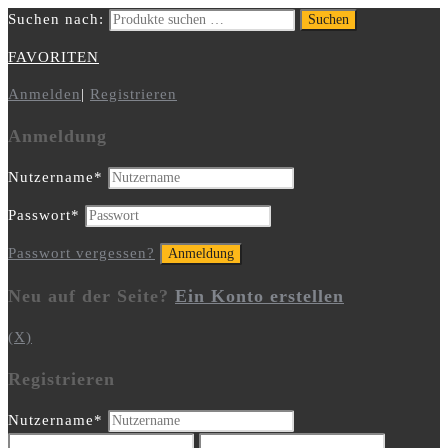
Suchen nach:
Suchen
FAVORITEN
Anmelden
|
Registrieren
Anmeldung
Nutzername
*
Passwort
*
Passwort vergessen?
Neu auf der Seite?
Ein Konto erstellen
(X)
Registrieren
Nutzername
*