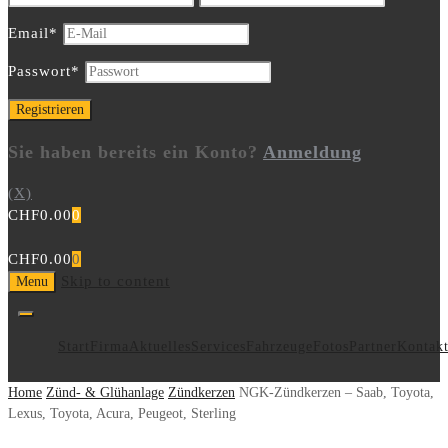
Email
*
Passwort
*
Sie haben bereits ein Konto?
Anmeldung
(X)
CHF
0.00
0
CHF
0.00
0
Skip to content
Menu
Start
Firma
Aktuelles
Services
Fahrzeuge
Fotos
Partner
Kontak
Home
Zünd- & Glühanlage
Zündkerzen
NGK-Zündkerzen – Saab, Toyota,
Lexus, Toyota, Acura, Peugeot, Sterling