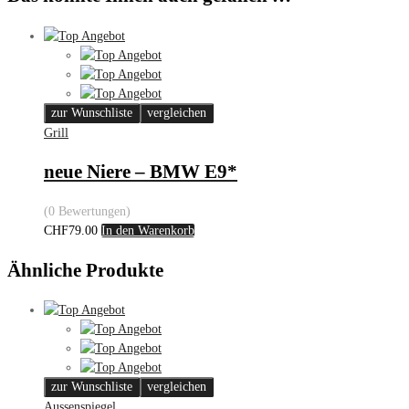
zur Wunschliste
vergleichen
Grill
neue Niere – BMW E9*
(0 Bewertungen)
CHF
79.00
In den Warenkorb
Ähnliche Produkte
zur Wunschliste
vergleichen
Aussenspiegel