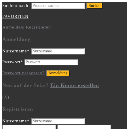
Suchen nach:
Suchen
FAVORITEN
Anmelden
|
Registrieren
Anmeldung
Nutzername
*
Passwort
*
Passwort vergessen?
Neu auf der Seite?
Ein Konto erstellen
(X)
Registrieren
Nutzername
*