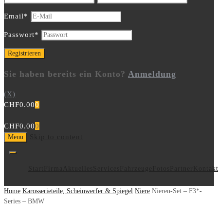
Email
*
Passwort
*
Sie haben bereits ein Konto?
Anmeldung
(X)
CHF
0.00
0
CHF
0.00
0
Skip to content
Menu
Start
Firma
Aktuelles
Services
Fahrzeuge
Fotos
Partner
Kontak
Home
Karosserieteile, Scheinwerfer & Spiegel
Niere
Nieren-Set – F3*-
Series – BMW