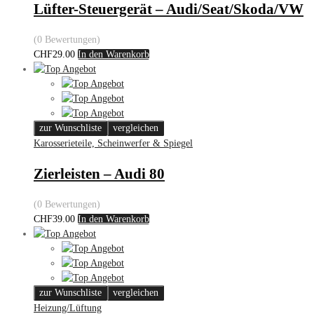
Lüfter-Steuergerät – Audi/Seat/Skoda/VW
(0 Bewertungen)
CHF
29.00
In den Warenkorb
zur Wunschliste
vergleichen
Karosserieteile, Scheinwerfer & Spiegel
Zierleisten – Audi 80
(0 Bewertungen)
CHF
39.00
In den Warenkorb
zur Wunschliste
vergleichen
Heizung/Lüftung