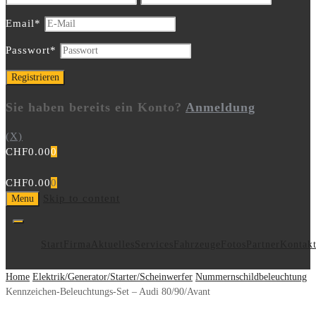
Email
*
Passwort
*
Sie haben bereits ein Konto?
Anmeldung
(X)
CHF
0.00
0
CHF
0.00
0
Skip to content
Menu
Start
Firma
Aktuelles
Services
Fahrzeuge
Fotos
Partner
Kontak
Home
Elektrik/Generator/Starter/Scheinwerfer
Nummernschildbeleuchtung
Kennzeichen-Beleuchtungs-Set – Audi 80/90/Avant