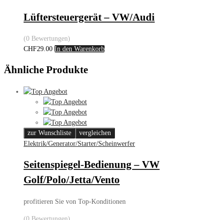
Lüftersteuergerät – VW/Audi
(0 Bewertungen)
CHF
29.00
In den Warenkorb
Ähnliche Produkte
zur Wunschliste
vergleichen
Elektrik/Generator/Starter/Scheinwerfer
Seitenspiegel-Bedienung – VW
Golf/Polo/Jetta/Vento
profitieren Sie von Top-Konditionen
(0 Bewertungen)