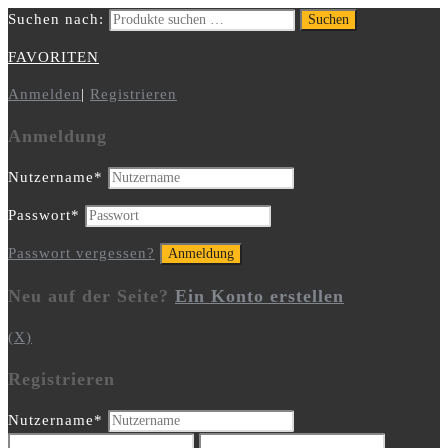
Suchen nach:
Suchen
FAVORITEN
Anmelden
|
Registrieren
Anmeldung
Nutzername
*
Passwort
*
Passwort vergessen?
Neu auf der Seite?
Ein Konto erstellen
(X)
Registrieren
Nutzername
*