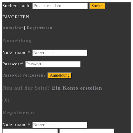
Suchen nach:
Suchen
FAVORITEN
Anmelden
|
Registrieren
Anmeldung
Nutzername
*
Passwort
*
Passwort vergessen?
Neu auf der Seite?
Ein Konto erstellen
(X)
Registrieren
Nutzername
*