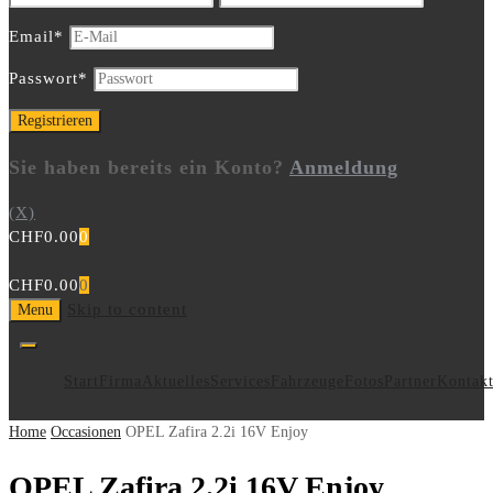
Email
*
Passwort
*
Sie haben bereits ein Konto?
Anmeldung
(X)
CHF
0.00
0
CHF
0.00
0
Skip to content
Menu
Start
Firma
Aktuelles
Services
Fahrzeuge
Fotos
Partner
Kontak
Home
Occasionen
OPEL Zafira 2.2i 16V Enjoy
OPEL Zafira 2.2i 16V Enjoy