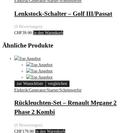
Elektrik/Generator/Starter/Scheinwerfer
Lenkstock-Schalter – Golf III/Passat
(0 Bewertungen)
CHF
39.00
In den Warenkorb
Ähnliche Produkte
zur Wunschliste
vergleichen
Elektrik/Generator/Starter/Scheinwerfer
Rückleuchten-Set – Renault Megane 2
Phase 2 Kombi
(0 Bewertungen)
CHF
179.00
In den Warenkorb