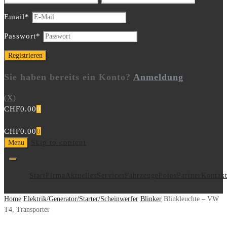
Email
*
Passwort
*
Sie haben bereits ein Konto?
Anmeldung
(X)
CHF
0.00
0
CHF
0.00
0
Skip to content
Menu
Start
Firma
Aktuelles
Services
Fahrzeuge
Fotos
Partner
Kontak
Home
Elektrik/Generator/Starter/Scheinwerfer
Blinker
Blinkleuchte – VW
T4, Transporter