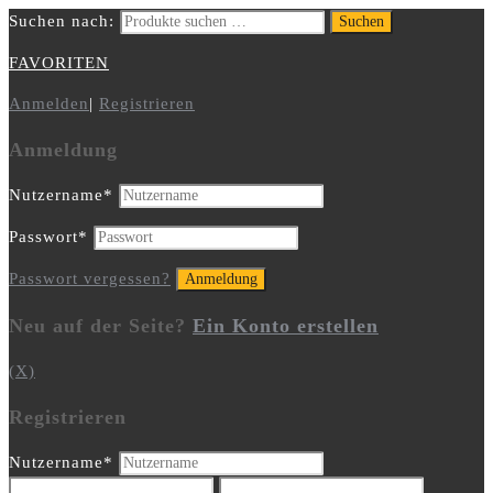
Suchen nach:
Suchen
FAVORITEN
Anmelden
|
Registrieren
Anmeldung
Nutzername
*
Passwort
*
Passwort vergessen?
Neu auf der Seite?
Ein Konto erstellen
(X)
Registrieren
Nutzername
*