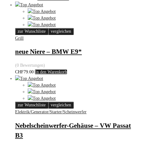
zur Wunschliste
vergleichen
Grill
neue Niere – BMW E9*
(0 Bewertungen)
CHF
79.00
In den Warenkorb
zur Wunschliste
vergleichen
Elektrik/Generator/Starter/Scheinwerfer
Nebelscheinwerfer-Gehäuse – VW Passat
B3