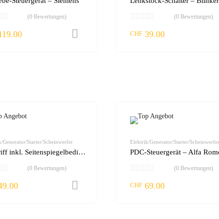
ebe-Steuergerät – Siemens
(0 Bewertungen)
(0 Bewertungen)
119.00
39.00
rb
In den Warenkorb
CHF
zur Wunschliste
vergleichen
k/Generator/Starter/Scheinwerfer
Elektrik/Generator/Starter/Scheinwerfe
Türgriff inkl. Seitenspiegelbedienung – VW
PDC-Steuergerät – Alfa Rom
(0 Bewertungen)
(0 Bewertungen)
49.00
69.00
rb
In den Warenkorb
CHF