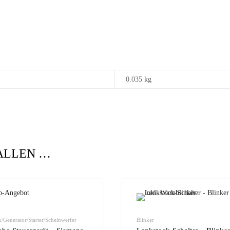
0.035 kg
ALLEN …
zur Wunschliste
vergleichen
k/Generator/Starter/Scheinwerfer
Blinker