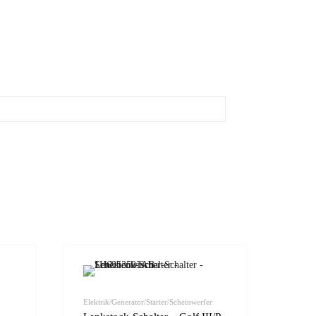
zur Wunschliste
zur Wunschliste
vergleichen
vergleichen
Elektrik/Generator/Starter/Scheinwerfer