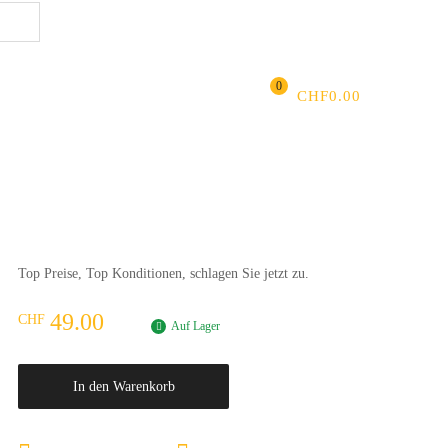
ANMELDEN
|
REGISTRIEREN
FAVORITEN
Suchen
0
CHF
0.00
Top Preise, Top Konditionen, schlagen Sie jetzt zu.
49.00
CHF
Auf Lager
In den Warenkorb