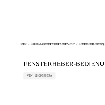
Start
Firma
Aktuelles
Service
Home
Elektrik/Generator/Starter/Scheinwerfer
Fensterheberbedienung
FENSTERHEBER-BEDIENU
VIN:
1H0959855A