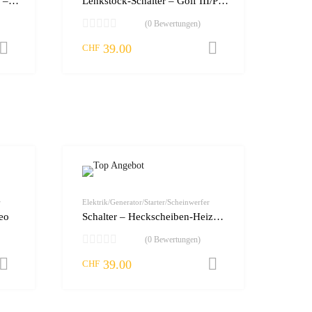
Lenkstock-Schalter – Blinker – VW Golf/Passat
Lenkstock-Schalter – Golf III/Passat
(0 Bewertungen)
39.00
In den Warenkorb
In den Warenk
CHF
zur Wunschliste
zur Wunschliste
vergleichen
vergleichen
r
Elektrik/Generator/Starter/Scheinwerfer
eo
Schalter – Heckscheiben-Heizung – VW Golf III/Vento
(0 Bewertungen)
39.00
In den Warenkorb
In den Warenk
CHF