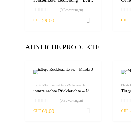
Fensterheber-Bedienung – Beifahrertüre – VW Golf/Passat
Getri
(0 Bewertungen)
29.00
In den Warenko
CHF
CHF
ÄHNLICHE PRODUKTE
zur Wunschliste
vergleichen
Elektrik/Generator/Starter/Scheinwerfer
Elektri
innere rechte Rückleuchte – Mazda 3 (BK)
(0 Bewertungen)
69.00
In den Warenko
CHF
CHF