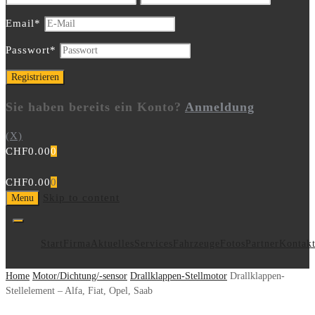
Email
*
Passwort
*
Sie haben bereits ein Konto?
Anmeldung
(X)
CHF
0.00
0
CHF
0.00
0
Skip to content
Menu
Start
Firma
Aktuelles
Services
Fahrzeuge
Fotos
Partner
Kontak
Home
Motor/Dichtung/-sensor
Drallklappen-Stellmotor
Drallklappen-
Stellelement – Alfa, Fiat, Opel, Saab