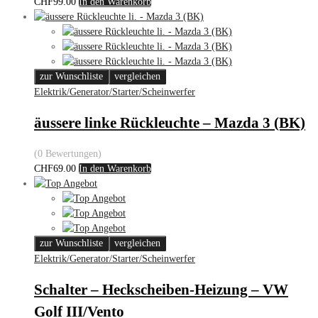
CHF
99.00
In den Warenkorb
zur Wunschliste
vergleichen
Elektrik/Generator/Starter/Scheinwerfer
äussere linke Rückleuchte – Mazda 3 (BK)
(0 Bewertungen)
CHF
69.00
In den Warenkorb
zur Wunschliste
vergleichen
Elektrik/Generator/Starter/Scheinwerfer
Schalter – Heckscheiben-Heizung – VW
Golf III/Vento