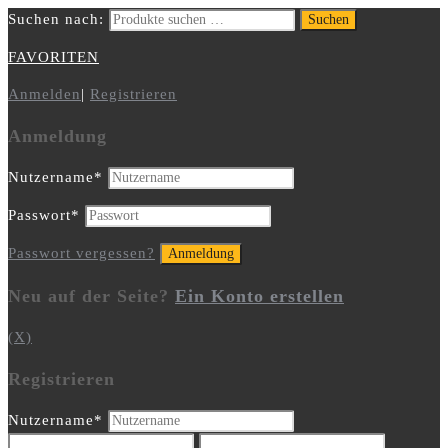
Suchen nach:
Suchen
FAVORITEN
Anmelden
|
Registrieren
Anmeldung
Nutzername
*
Passwort
*
Passwort vergessen?
Neu auf der Seite?
Ein Konto erstellen
(X)
Registrieren
Nutzername
*