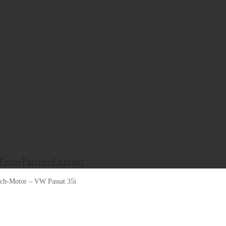
Fotos
Partner
Kontakt
ch-Motor – VW Passat 35i