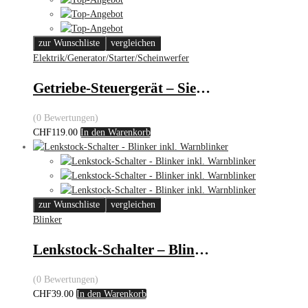
zur Wunschliste
vergleichen
Elektrik/Generator/Starter/Scheinwerfer
Getriebe-Steuergerät – Siemens
(0 Bewertungen)
CHF
119.00
In den Warenkorb
zur Wunschliste
vergleichen
Blinker
Lenkstock-Schalter – Blinker – VW Golf/Passat
(0 Bewertungen)
CHF
39.00
In den Warenkorb