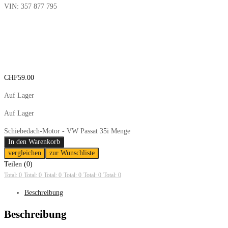
VIN:
357 877 795
CHF
59.00
Auf Lager
Auf Lager
Schiebedach-Motor - VW Passat 35i Menge
In den Warenkorb
vergleichen
zur Wunschliste
Teilen (0)
Total: 0
Total: 0
Total: 0
Total: 0
Total: 0
Total: 0
Beschreibung
Beschreibung