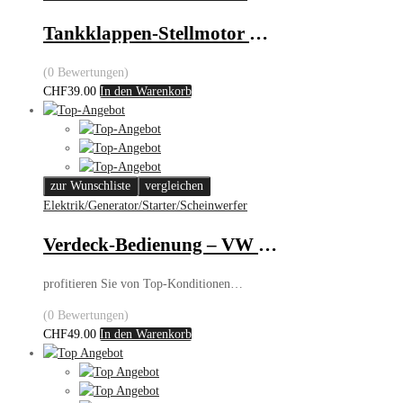
Tankklappen-Stellmotor – Opel
(0 Bewertungen)
CHF
39.00
In den Warenkorb
zur Wunschliste
vergleichen
Elektrik/Generator/Starter/Scheinwerfer
Verdeck-Bedienung – VW Golf III Cabrio
profitieren Sie von Top-Konditionen…
(0 Bewertungen)
CHF
49.00
In den Warenkorb