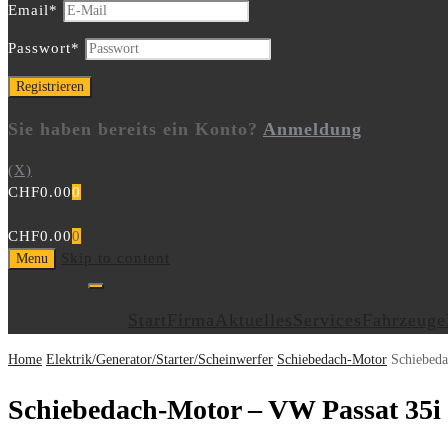
Email
*
Passwort
*
Sie haben bereits ein Konto?
Anmeldung
(X)
CHF
0.00
0
CHF
0.00
0
Skip to content
Menu
Start
Firma
Aktuelles
Services
Fahrzeuge
Home
Elektrik/Generator/Starter/Scheinwerfer
Schiebedach-Motor
Schiebeda
Schiebedach-Motor – VW Passat 35i