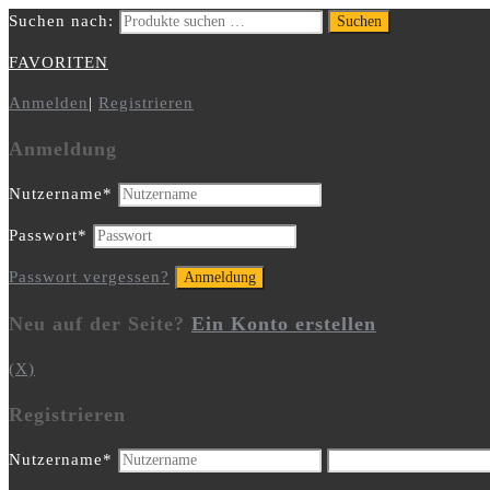
Suchen nach:
Suchen
FAVORITEN
Anmelden
|
Registrieren
Anmeldung
Nutzername
*
Passwort
*
Passwort vergessen?
Neu auf der Seite?
Ein Konto erstellen
(X)
Registrieren
Nutzername
*