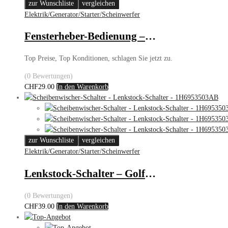
zur Wunschliste
vergleichen
Elektrik/Generator/Starter/Scheinwerfer
Fensterheber-Bedienung – Beifahrertüre – VW Golf/Passat
Top Preise, Top Konditionen, schlagen Sie jetzt zu.
(0 Bewertungen)
CHF
29.00
In den Warenkorb
zur Wunschliste
vergleichen
Elektrik/Generator/Starter/Scheinwerfer
Lenkstock-Schalter – Golf III/Passat
(0 Bewertungen)
CHF
39.00
In den Warenkorb