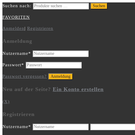
Suchen nach:
Suchen
FAVORITEN
Anmelden
|
Registrieren
Anmeldung
Nutzername
*
Passwort
*
Passwort vergessen?
Neu auf der Seite?
Ein Konto erstellen
(X)
Registrieren
Nutzername
*