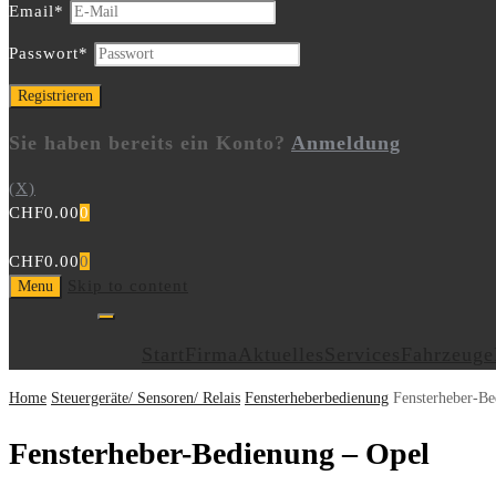
Email
*
Passwort
*
Sie haben bereits ein Konto?
Anmeldung
(X)
CHF
0.00
0
CHF
0.00
0
Skip to content
Menu
Start
Firma
Aktuelles
Services
Fahrzeuge
Home
Steuergeräte/ Sensoren/ Relais
Fensterheberbedienung
Fensterheber-Be
Fensterheber-Bedienung – Opel