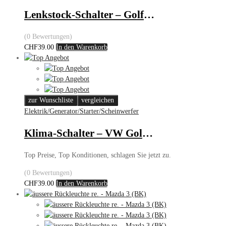
Lenkstock-Schalter – Golf III/Passat
(0 Bewertungen)
CHF
39.00
In den Warenkorb
zur Wunschliste
vergleichen
Elektrik/Generator/Starter/Scheinwerfer
Klima-Schalter – VW Golf/Vento
Top Preise, Top Konditionen, schlagen Sie jetzt zu.
(0 Bewertungen)
CHF
39.00
In den Warenkorb