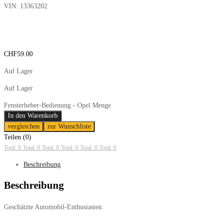
VIN:
13363202
CHF
59.00
Auf Lager
Auf Lager
Fensterheber-Bedienung - Opel Menge
In den Warenkorb
vergleichen
zur Wunschliste
Teilen (0)
Total: 0
Total: 0
Total: 0
Total: 0
Total: 0
Total: 0
Beschreibung
Beschreibung
Geschätzte Automobil-Enthusiasten.