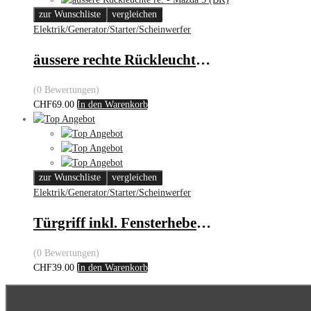
zur Wunschliste
vergleichen
Elektrik/Generator/Starter/Scheinwerfer
äussere rechte Rückleuchte – Mazda 3 (BK)
(0 Bewertungen)
CHF
69.00
In den Warenkorb
zur Wunschliste
vergleichen
Elektrik/Generator/Starter/Scheinwerfer
Türgriff inkl. Fensterheber-Bedienung – VW
(0 Bewertungen)
CHF
39.00
In den Warenkorb