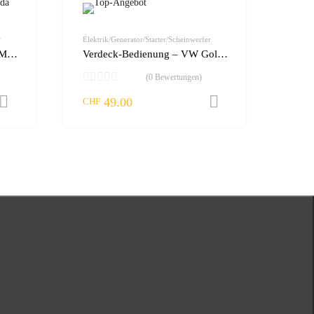
zur Wunschliste
zur Wunschliste
vergleichen
vergleichen
r
Elektrik/Generator/Starter/Scheinwerfer
äussere linke Rückleuchte – Mazda 3 (BK)
Verdeck-Bedienung – VW Golf III Cabrio
(0 Bewertungen)
49.00
In den Warenkorb
In den Warenk
CHF