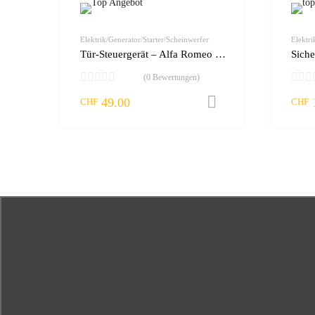
zur Wunschliste
vergleichen
Elektrik/Generator/Starter/Scheinwerfer
Elektri
Tür-Steuergerät – Alfa Romeo 159
Sich
(0 Bewertungen)
49.00
In den Warenko
CHF
CHF