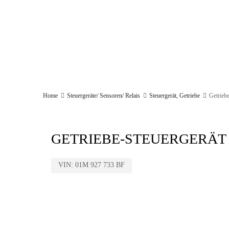
Start
Firma
Aktuelles
Service
Home
Steuergeräte/ Sensoren/ Relais
Steuergerät, Getriebe
Getrieb
GETRIEBE-STEUERGERÄT 
VIN:
01M 927 733 BF