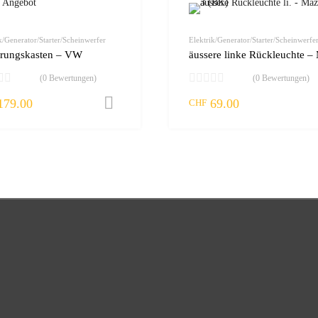
zur Wunschliste
vergleichen
k/Generator/Starter/Scheinwerfer
Elektrik/Generator/Starter/Scheinwerfe
erungskasten – VW
(0 Bewertungen)
(0 Bewertungen)
179.00
69.00
rb
In den Warenkorb
CHF