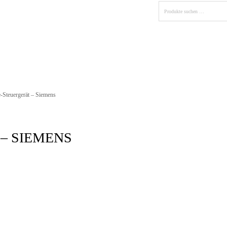
s
Fahrzeuge
Fotos
Partner
Kontakt
e-Steuergerät – Siemens
– SIEMENS