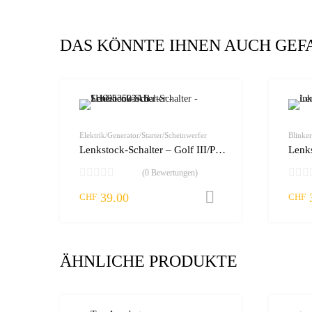
DAS KÖNNTE IHNEN AUCH GEF
zur Wunschliste
vergleichen
Elektrik/Generator/Starter/Scheinwerfer
Blinker
Lenkstock-Schalter – Golf III/Passat
(0 Bewertungen)
39.00
In den Warenko
CHF
CHF
ÄHNLICHE PRODUKTE