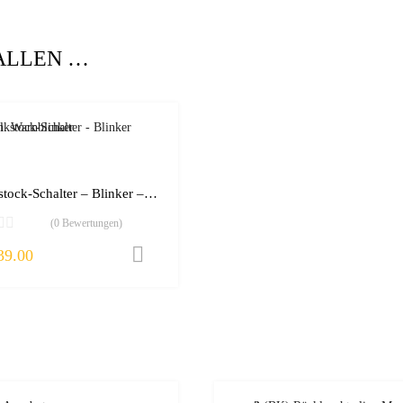
ALLEN …
zur Wunschliste
vergleichen
Lenkstock-Schalter – Blinker – VW Golf/Passat
(0 Bewertungen)
39.00
rb
In den Warenkorb