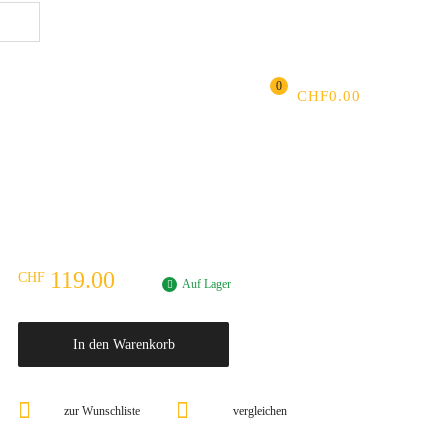
ANMELDEN
|
REGISTRIEREN
FAVORITEN
Suchen
0
CHF
0.00
119.00
CHF
Auf Lager
In den Warenkorb
zur Wunschliste
vergleichen