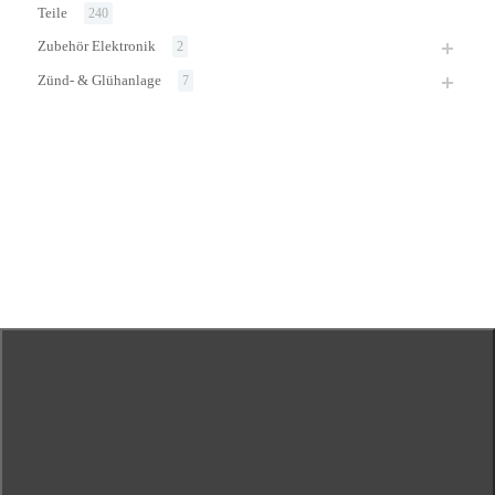
Teile
240
Zubehör Elektronik
2
Zünd- & Glühanlage
7