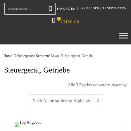
ANMELDEN
|
REGISTRIEREN
FAVORITEN
Suchen
0
CHF
0.00
Home
Steuergeräte/ Sensoren/ Relais
Steuergerät, Getriebe
Steuergerät, Getriebe
Alle 3 Ergebnisse werden angezeigt
zur W