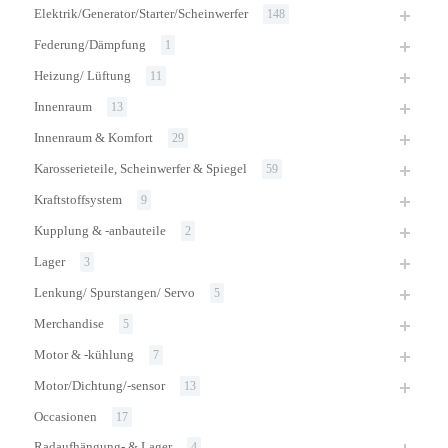
Elektrik/Generator/Starter/Scheinwerfer
148
Federung/Dämpfung
1
Heizung/ Lüftung
11
Innenraum
13
Innenraum & Komfort
29
Karosserieteile, Scheinwerfer & Spiegel
59
Kraftstoffsystem
9
Kupplung & -anbauteile
2
Lager
3
Lenkung/ Spurstangen/ Servo
5
Merchandise
5
Motor & -kühlung
7
Motor/Dichtung/-sensor
13
Occasionen
17
Radaufhängung- & Lager
4