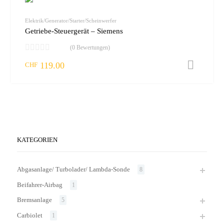
vergleic
Elektrik/Generator/Starter/Scheinwerfer
Getriebe-Steuergerät – Siemens
(0 Bewertungen)
119.00
I
CHF
KATEGORIEN
Abgasanlage/ Turbolader/ Lambda-Sonde
8
Beifahrer-Airbag
1
Bremsanlage
5
Carbiolet
1