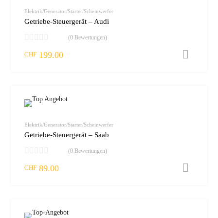
vergleic
Elektrik/Generator/Starter/Scheinwerfer
Getriebe-Steuergerät – Audi
(0 Bewertungen)
199.00
I
CHF
zur W
vergleic
Elektrik/Generator/Starter/Scheinwerfer
Getriebe-Steuergerät – Saab
(0 Bewertungen)
89.00
I
CHF
zur W