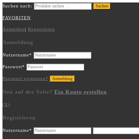
Suchen nach:
Suchen
FAVORITEN
Anmelden
|
Registrieren
Anmeldung
Nutzername
*
Passwort
*
Passwort vergessen?
Neu auf der Seite?
Ein Konto erstellen
(X)
Registrieren
Nutzername
*