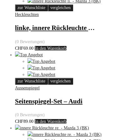
zur Wunschliste
vergleichen
Heckleuchten
linke, innere Rückleuchte – Mazda 3 (BK)
(0 Bewertungen)
CHF
69.00
In den Warenkorb
zur Wunschliste
vergleichen
Aussenspiegel
Seitenspiegel-Set – Audi
(0 Bewertungen)
CHF
89.00
In den Warenkorb