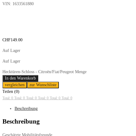
VIN:
1633561880
CHF
149.00
Auf Lager
Auf Lager
Hecktüren-Schloss - Citroën/Fiat/Peugeot Menge
In den Warenkorb
vergleichen
zur Wunschliste
Teilen (0)
Total: 0
Total: 0
Total: 0
Total: 0
Total: 0
Total: 0
Beschreibung
Beschreibung
Geschätzte Mobilitätsfreunde