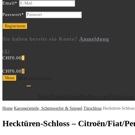
Email
*
Passwort
*
Sie haben bereits ein Konto?
Anmeldung
(X)
CHF
0.00
0
CHF
0.00
0
Skip to content
Menu
Start
Firma
Aktuelles
Services
Fahrzeuge
Home
Karosserieteile, Scheinwerfer & Spiegel
Türschloss
Hecktüren-Schloss 
Hecktüren-Schloss – Citroën/Fiat/Pe