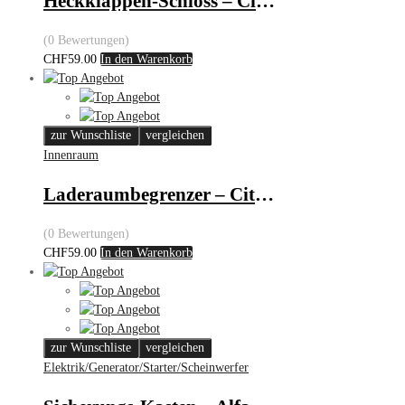
Heckklappen-Schloss – Citroën/Peugeot
(0 Bewertungen)
CHF
59.00
In den Warenkorb
zur Wunschliste
vergleichen
Innenraum
Laderaumbegrenzer – Citroën C5
(0 Bewertungen)
CHF
59.00
In den Warenkorb
zur Wunschliste
vergleichen
Elektrik/Generator/Starter/Scheinwerfer