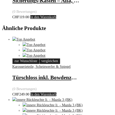
Sicherungs-Kasten – Alfa, Citroën, Fiat & Peugeot
(0 Bewertungen)
CHF
119.00
In den Warenkorb
Ähnliche Produkte
zur Wunschliste
vergleichen
Karosserieteile, Scheinwerfer & Spiegel
Türschloss inkl. Bowdenzug – Chevrolet Captiva
(0 Bewertungen)
CHF
249.00
In den Warenkorb