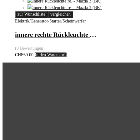
zur Wunschliste
vergleichen
Elektrik/Generator/Starter/Scheinwerfer
innere rechte Rückleuchte – Mazda 3 (BK)
(0 Bewertungen)
CHF
69.00
In den Warenkorb