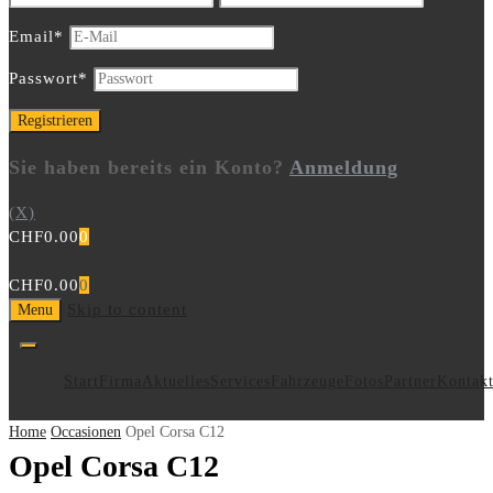
Email
*
Passwort
*
Sie haben bereits ein Konto?
Anmeldung
(X)
CHF
0.00
0
CHF
0.00
0
Skip to content
Menu
Start
Firma
Aktuelles
Services
Fahrzeuge
Fotos
Partner
Kontak
Home
Occasionen
Opel Corsa C12
Opel Corsa C12