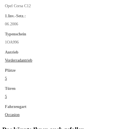
Opel Corsa C12
1.Inv.-Setz.:
06.2006
Typenschein
1OA996
Antrieb
Vorderradantrieb
Plätze
5
Türen
5
Fahrzeugart
Occasion