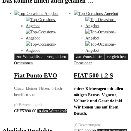
Das könnte Ihnen auch gefallen …
zur Wunschliste
vergleichen
zur Wunschliste
vergleichen
Occasionen
Occasionen
Fiat Punto EVO
FIAT 500 1.2 S
Chicer kleiner Flitzer, 8-fach-
chicer Kleinwagen mit allen
bereift u.v.m.
nötigen Extras. Vignette,
Volltank und Garantie inkl.
(0 Bewertungen)
Wir freuen uns auf Ihren
CHF
5'890.00
In den Warenkorb
Besuch.
(0 Bewertungen)
Ähnliche Produkte