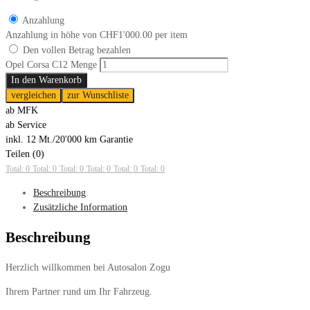
Anzahlung
Anzahlung in höhe von
CHF
1'000.00
per item
Den vollen Betrag bezahlen
Opel Corsa C12 Menge
In den Warenkorb
vergleichen
zur Wunschliste
ab MFK
ab Service
inkl. 12 Mt./20'000 km Garantie
Teilen (0)
Total: 0
Total: 0
Total: 0
Total: 0
Total: 0
Total: 0
Beschreibung
Zusätzliche Information
Beschreibung
Herzlich willkommen bei Autosalon Zogu
Ihrem Partner rund um Ihr Fahrzeug.