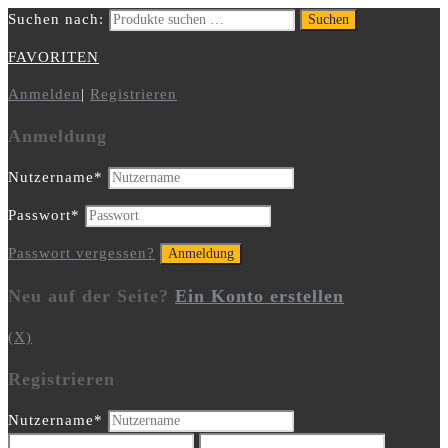
Suchen nach:
Suchen
FAVORITEN
Anmelden
|
Registrieren
Anmeldung
Nutzername
*
Passwort
*
Passwort vergessen?
Neu auf der Seite?
Ein Konto erstellen
(X)
Registrieren
Nutzername
*