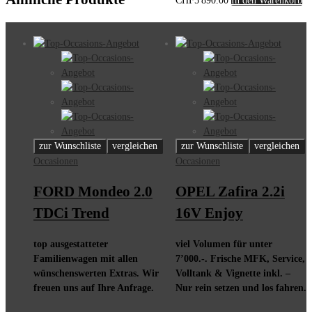
CHF
5'890.00
In den Warenkorb
zur Wunschliste
vergleichen
zur Wunschliste
vergleichen
Occasionen
Occasionen
FORD Mondeo 2.0
OPEL Zafira 2.2i
TDCi Trend
16V Enjoy
top ausgestatteter
viel Volumen für unter
Familienwagen mit allen
7’000.-. Frische MFK, Service,
wünschenswerten Extras. Wir
Volltank & Vignette inkl. –
freuen uns auf Ihre Anfrage.
Nur rein setzen und los fahren.