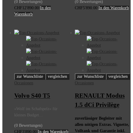
(0 Bewertungen)
(0 Bewertungen)
CHF
12'890.00
In den
CHF
5'890.00
In den Warenkorb
Warenkorb
zur Wunschliste
vergleichen
zur Wunschliste
vergleichen
Occasionen
Occasionen
Volvo S40 T5
RENAULT Modus
1.5 dCi Privilège
«Wolf im Schafspelz» für
kleines Budget…
zuverlässiger Begleiter mit
allen nötigen Extras. Vignette,
(0 Bewertungen)
Volltank und Garantie inkl.
CHF
3'890.00
In den Warenkorb