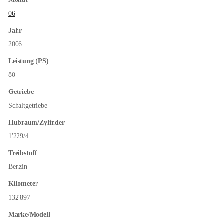
06
Jahr
2006
Leistung (PS)
80
Getriebe
Schaltgetriebe
Hubraum/Zylinder
1'229/4
Treibstoff
Benzin
Kilometer
132'897
Marke/Modell