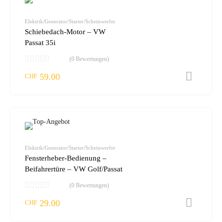
zur W
vergleic
Elektrik/Generator/Starter/Scheinwerfer
Schiebedach-Motor – VW
Passat 35i
(0 Bewertungen)
59.00
I
CHF
zur W
vergleic
Elektrik/Generator/Starter/Scheinwerfer
Fensterheber-Bedienung –
Beifahrertüre – VW Golf/Passat
(0 Bewertungen)
29.00
I
CHF