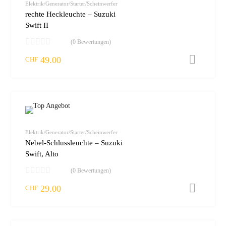
Elektrik/Generator/Starter/Scheinwerfer
rechte Heckleuchte – Suzuki
Swift II
(0 Bewertungen)
49.00
I
CHF
zur W
vergleic
Elektrik/Generator/Starter/Scheinwerfer
Nebel-Schlussleuchte – Suzuki
Swift, Alto
(0 Bewertungen)
29.00
I
CHF