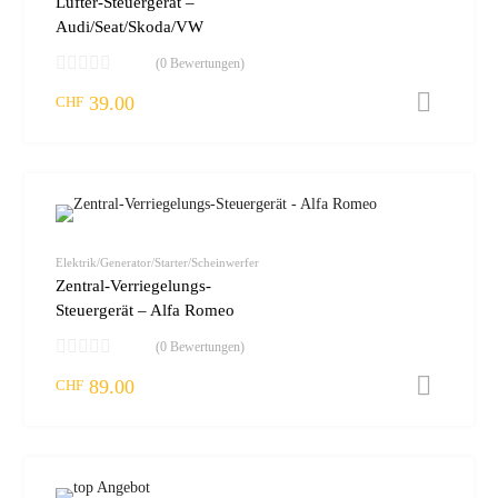
Lüfter-Steuergerät –
Audi/Seat/Skoda/VW
(0 Bewertungen)
39.00
I
CHF
zur W
vergleic
Elektrik/Generator/Starter/Scheinwerfer
Zentral-Verriegelungs-
Steuergerät – Alfa Romeo
(0 Bewertungen)
89.00
I
CHF