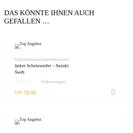
DAS KÖNNTE IHNEN AUCH
GEFALLEN …
zur W
vergleic
Elektrik/Generator/Starter/Scheinwerfer
linker Scheinwerfer – Suzuki
Swift
(0 Bewertungen)
59.00
I
CHF
zur W
vergleic