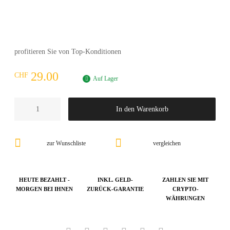
profitieren Sie von Top-Konditionen
29.00
CHF
Auf Lager
In den Warenkorb
zur Wunschliste
vergleichen
HEUTE BEZAHLT -
INKL. GELD-
ZAHLEN SIE MIT
MORGEN BEI IHNEN
ZURÜCK-GARANTIE
CRYPTO-
WÄHRUNGEN