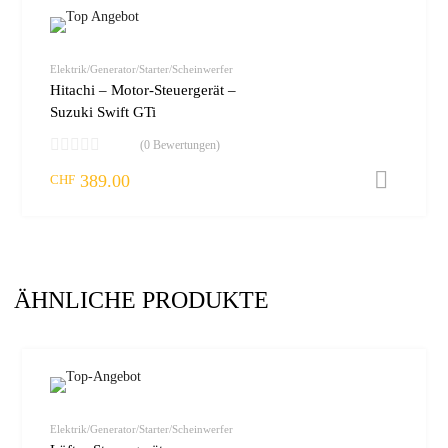
zur W
vergleic
Elektrik/Generator/Starter/Scheinwerfer
Hitachi – Motor-Steuergerät –
Suzuki Swift GTi
(0 Bewertungen)
389.00
I
CHF
ÄHNLICHE PRODUKTE
zur W
vergleic
Elektrik/Generator/Starter/Scheinwerfer