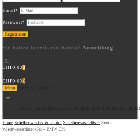
Email
*
Passwort
*
Sie haben bereits ein Konto?
Anmeldung
(X)
CHF
0.00
0
CHF
0.00
0
Skip to content
Menu
Start
Firma
Aktuelles
Services
Fahrzeuge
Fotos
Partner
Kontak
Home
Scheibenwischer & -motor
Scheibenwaschdüsen
Xenon-
Wischwasserdüsen-Set – BMW E39