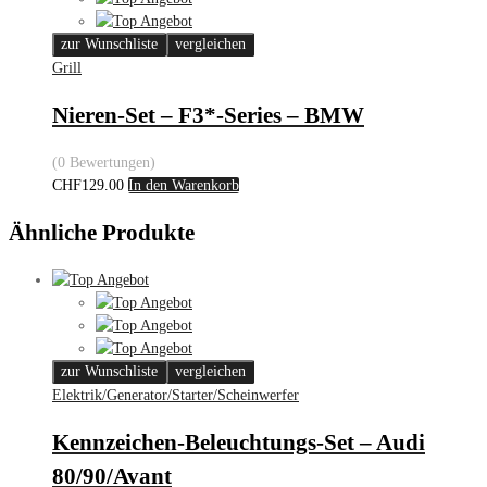
zur Wunschliste
vergleichen
Grill
Nieren-Set – F3*-Series – BMW
(0 Bewertungen)
CHF
129.00
In den Warenkorb
Ähnliche Produkte
zur Wunschliste
vergleichen
Elektrik/Generator/Starter/Scheinwerfer
Kennzeichen-Beleuchtungs-Set – Audi
80/90/Avant