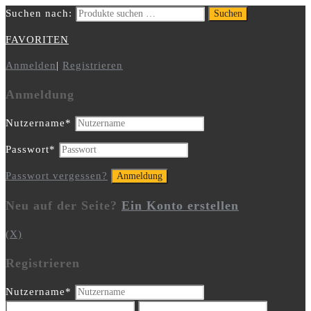
Suchen nach:
Suchen
FAVORITEN
Anmelden
|
Registrieren
Anmeldung
Nutzername
*
Passwort
*
Passwort vergessen?
Neu auf der Seite?
Ein Konto erstellen
(X)
Registrieren
Nutzername
*