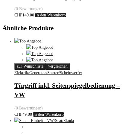
(0 Bewertungen)
CHF
149.00
In den Warenkorb
Ähnliche Produkte
zur Wunschliste
vergleichen
Elektrik/Generator/Starter/Scheinwerfer
Türgriff inkl. Seitenspiegelbedienung –
VW
(0 Bewertungen)
CHF
49.00
In den Warenkorb