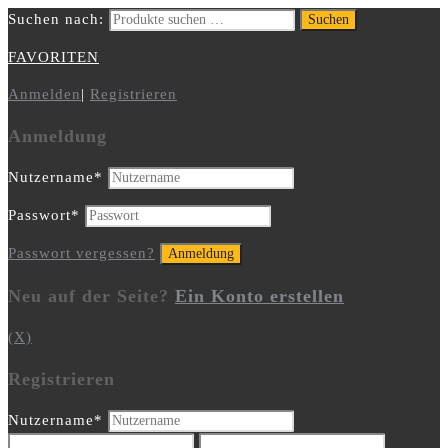
Suchen nach:
Suchen
FAVORITEN
Anmelden
|
Registrieren
Anmeldung
Nutzername
*
Passwort
*
Passwort vergessen?
Neu auf der Seite?
Ein Konto erstellen
(X)
Registrieren
Nutzername
*