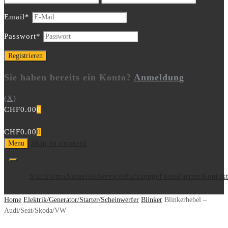
Email
*
Passwort
*
Sie haben bereits ein Konto?
Anmeldung
(X)
CHF
0.00
0
CHF
0.00
0
Skip to content
Menu
Start
Firma
Aktuelles
Services
Fahrzeuge
Fotos
Partner
Kontak
Home
Elektrik/Generator/Starter/Scheinwerfer
Blinker
Blinkerhebel –
Audi/Seat/Skoda/VW