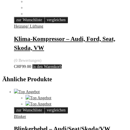
zur Wunschliste
vergleichen
Heizung/ Lüftung
Klima-Kompressor – Audi, Ford, Seat,
Skoda, VW
(0 Bewertungen)
CHF
99.00
In den Warenkorb
Ähnliche Produkte
zur Wunschliste
vergleichen
Blinker
Blinkerhebel – Audi/Seat/Skoda/VW