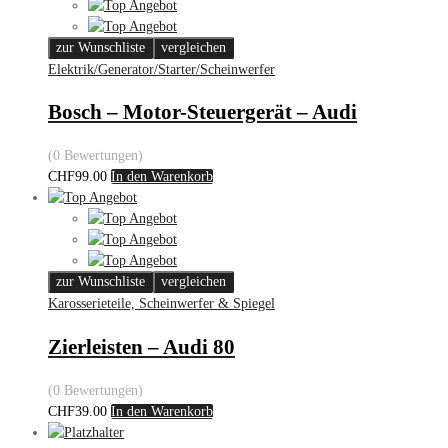
zur Wunschliste
vergleichen
Elektrik/Generator/Starter/Scheinwerfer
Bosch – Motor-Steuergerät – Audi
(0 Bewertungen)
CHF
99.00
In den Warenkorb
zur Wunschliste
vergleichen
Karosserieteile, Scheinwerfer & Spiegel
Zierleisten – Audi 80
(0 Bewertungen)
CHF
39.00
In den Warenkorb