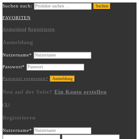
Suchen nach:
Suchen
FAVORITEN
Anmelden
|
Registrieren
Anmeldung
Nutzername
*
Passwort
*
Passwort vergessen?
Neu auf der Seite?
Ein Konto erstellen
(X)
Registrieren
Nutzername
*