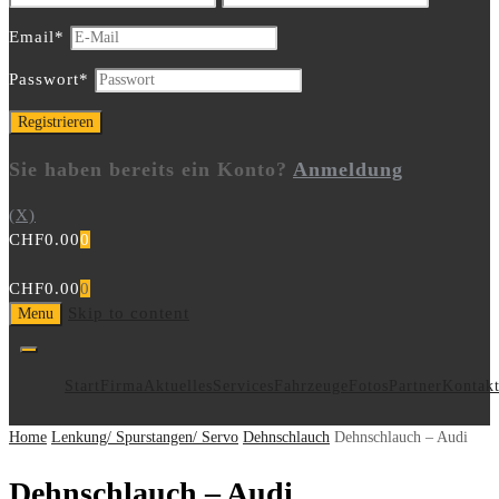
Email
*
Passwort
*
Sie haben bereits ein Konto?
Anmeldung
(X)
CHF
0.00
0
CHF
0.00
0
Skip to content
Menu
Start
Firma
Aktuelles
Services
Fahrzeuge
Fotos
Partner
Kontak
Home
Lenkung/ Spurstangen/ Servo
Dehnschlauch
Dehnschlauch – Audi
Dehnschlauch – Audi