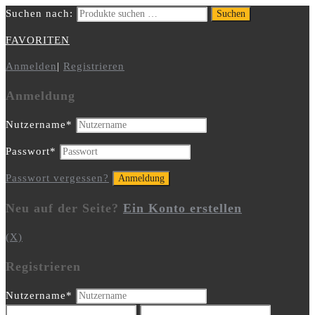
Suchen nach:
Suchen
FAVORITEN
Anmelden
|
Registrieren
Anmeldung
Nutzername
*
Passwort
*
Passwort vergessen?
Neu auf der Seite?
Ein Konto erstellen
(X)
Registrieren
Nutzername
*