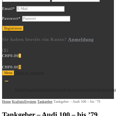
Email
*
Passwort
*
Sie haben bereits ein Konto?
Anmeldung
(X)
CHF
0.00
0
CHF
0.00
0
Skip to content
Menu
Start
Firma
Aktuelles
Services
Fahrzeuge
Fotos
Partner
Kontak
Home
Kraftstoffsystem
Tankgeber
Tankgeber – Audi 100 – bis ’79
Tankgeber – Audi 100 – bis ’79