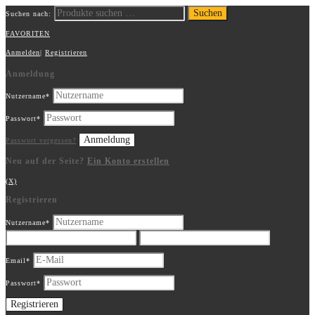
Suchen
Suchen nach:
FAVORITEN
Anmelden
|
Registrieren
Anmeldung
Nutzername
*
Passwort
*
Passwort vergessen?
Neu auf der Seite?
Ein Konto erstellen
(X)
Registrieren
Nutzername
*
Email
*
Passwort
*