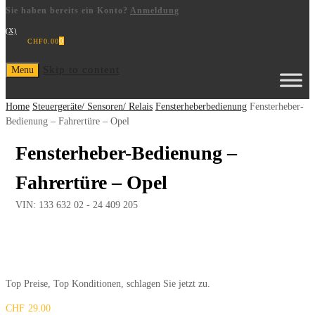
Sie haben bereits ein Konto?
Anmeldung
(X)
0
CHF
0.00
Skip to content
Menu
Home
Steuergeräte/ Sensoren/ Relais
Fensterheberbedienung
Fensterheber-
Bedienung – Fahrertüre – Opel
Fensterheber-Bedienung –
Fahrertüre – Opel
VIN:
133 632 02 - 24 409 205
Top Preise, Top Konditionen, schlagen Sie jetzt zu.
CHF
29.00