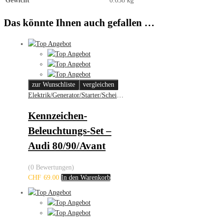
Gewicht
0.038 kg
Das könnte Ihnen auch gefallen …
zur Wunschliste
vergleichen
Elektrik/Generator/Starter/Scheinwerfer
Kennzeichen-
Beleuchtungs-Set –
Audi 80/90/Avant
(0 Bewertungen)
CHF
69.00
In den Warenkorb