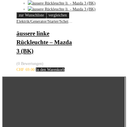
zur Wunschliste
vergleichen
Elektrik/Generator/Starter/Scheinwerfer
äussere linke
Rückleuchte – Mazda
3 (BK)
(0 Bewertungen)
CHF
69.00
In den Warenkorb