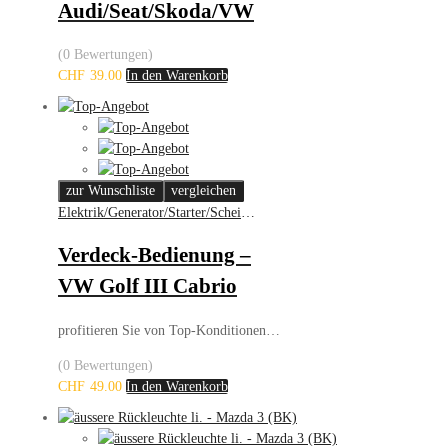
Audi/Seat/Skoda/VW
(0 Bewertungen)
CHF
39.00
In den Warenkorb
zur Wunschliste
vergleichen
Elektrik/Generator/Starter/Scheinwerfer
Verdeck-Bedienung –
VW Golf III Cabrio
profitieren Sie von Top-Konditionen…
(0 Bewertungen)
CHF
49.00
In den Warenkorb