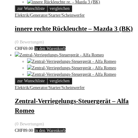
zur Wunschliste
vergleichen
Elektrik/Generator/Starter/Scheinwerfer
innere rechte Rückleuchte – Mazda 3 (BK)
(0 Bewertungen)
CHF
69.00
In den Warenkorb
zur Wunschliste
vergleichen
Elektrik/Generator/Starter/Scheinwerfer
Zentral-Verriegelungs-Steuergerät – Alfa
Romeo
(0 Bewertungen)
CHF
89.00
In den Warenkorb