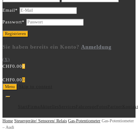
Email
*
Passwort
*
Sie haben bereits ein Konto?
Anmeldung
(X)
CHF
0.00
0
CHF
0.00
0
Skip to content
Menu
Start
Firma
Aktuelles
Services
Fahrzeuge
Fotos
Partner
Kontak
Home
Steuergeräte/ Sensoren/ Relais
Gas-Potentiometer
Gas-Potentiometer
– Audi