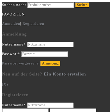
Suchen nach:
Suchen
FAVORITEN
Anmelden
|
Registrieren
Anmeldung
Nutzername
*
Passwort
*
Passwort vergessen?
Neu auf der Seite?
Ein Konto erstellen
(X)
Registrieren
Nutzername
*