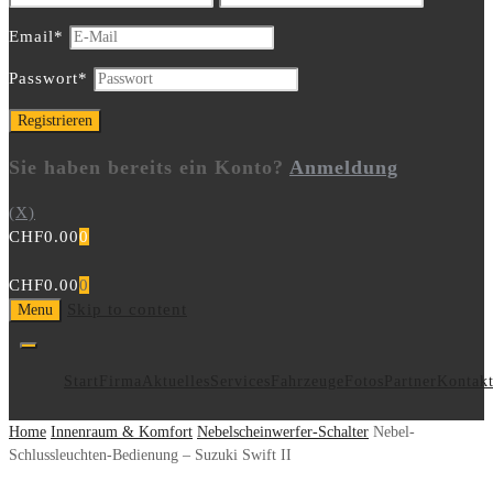
Email
*
Passwort
*
Sie haben bereits ein Konto?
Anmeldung
(X)
CHF
0.00
0
CHF
0.00
0
Skip to content
Menu
Start
Firma
Aktuelles
Services
Fahrzeuge
Fotos
Partner
Kontak
Home
Innenraum & Komfort
Nebelscheinwerfer-Schalter
Nebel-
Schlussleuchten-Bedienung – Suzuki Swift II