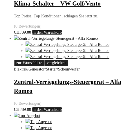
Klima-Schalter – VW Golf/Vento
Top Preise, Top Konditionen, schlagen Sie jetzt zu.
(0 Bewertungen)
CHF
39.00
In den Warenkorb
zur Wunschliste
vergleichen
Elektrik/Generator/Starter/Scheinwerfer
Zentral-Verriegelungs-Steuergerät – Alfa
Romeo
(0 Bewertungen)
CHF
89.00
In den Warenkorb