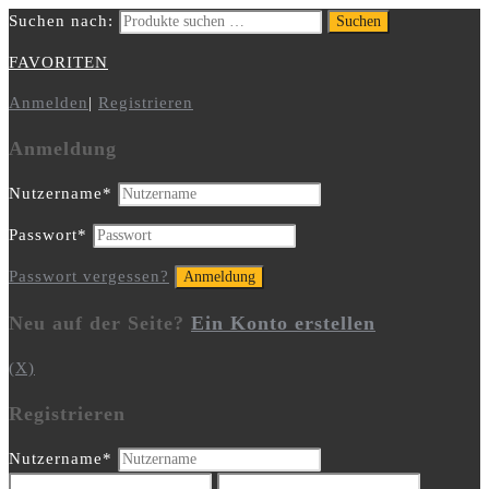
Suchen nach:
Suchen
FAVORITEN
Anmelden
|
Registrieren
Anmeldung
Nutzername
*
Passwort
*
Passwort vergessen?
Neu auf der Seite?
Ein Konto erstellen
(X)
Registrieren
Nutzername
*